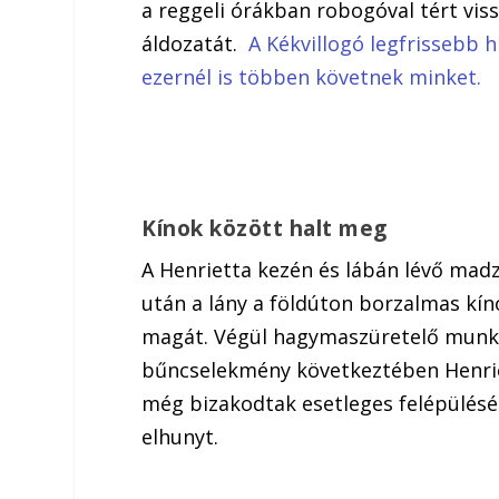
a reggeli órákban robogóval tért viss
áldozatát.
A Kékvillogó legfrissebb h
ezernél is többen követnek minket.
Kínok között halt meg
A Henrietta kezén és lábán lévő madz
után a lány a földúton borzalmas kín
magát. Végül hagymaszüretelő munkás
bűncselekmény következtében Henrie
még bizakodtak esetleges felépüléséb
elhunyt.