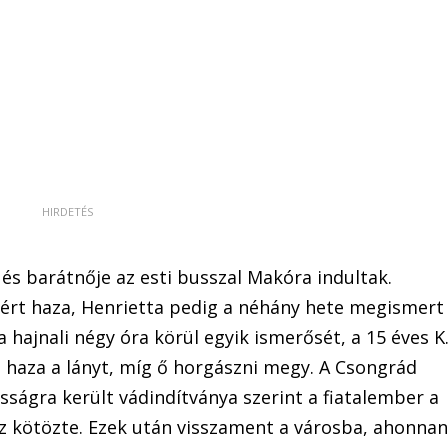
a és barátnője az esti busszal Makóra indultak.
tért haza, Henrietta pedig a néhány hete megismert
 hajnali négy óra körül egyik ismerősét, a 15 éves K
e haza a lányt, míg ő horgászni megy. A Csongrád
ságra került vádindítványa szerint a fiatalember a
z kötözte. Ezek után visszament a városba, ahonna