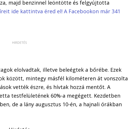
za, majd benzinnel leöntötte és felgyújtotta
íreit ide kattintva éred el! A Facebookon már 341
agok elolvadtak, illetve beleégtek a bőrébe. Ezek
ok között, mintegy másfél kilométeren át vonszolta
ok vették észre, és hívtak hozzá mentőt. A
tta testfelületének 60%-a megégett. Kezdetben
en, de a lány augusztus 10-én, a hajnali órákban