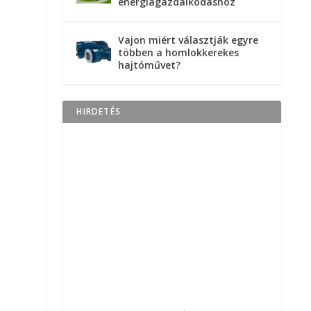
energiagazdálkodáshoz
Vajon miért választják egyre
többen a homlokkerekes
hajtóművet?
HIRDETÉS
.
n