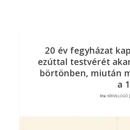
20 év fegyházat kap
ezúttal testvérét aka
börtönben, miután m
a 
Írta:
KÉKVILLOGÓ