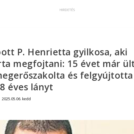
ott P. Henrietta gyilkosa, aki
rta megfojtani: 15 évet már ül
egerőszakolta és felgyújtotta
18 éves lányt
|
2025.05.06. kedd