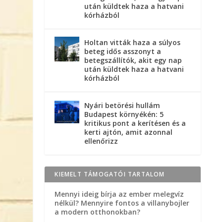
után küldtek haza a hatvani
kórházból
Holtan vitták haza a súlyos
beteg idős asszonyt a
betegszállítók, akit egy nap
után küldtek haza a hatvani
kórházból
Nyári betörési hullám
Budapest környékén: 5
kritikus pont a kerítésen és a
kerti ajtón, amit azonnal
ellenőrizz
KIEMELT TÁMOGATÓI TARTALOM
Mennyi ideig bírja az ember melegvíz
nélkül? Mennyire fontos a villanybojler
a modern otthonokban?