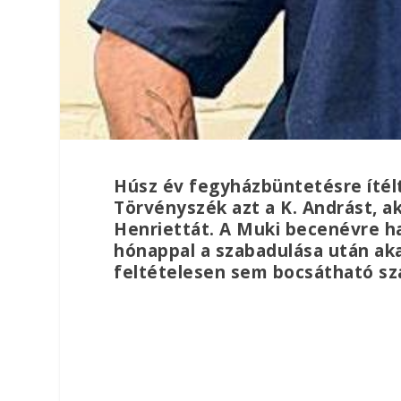
Húsz év fegyházbüntetésre ítél
Törvényszék azt a K. Andrást, a
Henriettát. A Muki becenévre ha
hónappal a szabadulása után aka
feltételesen sem bocsátható sz