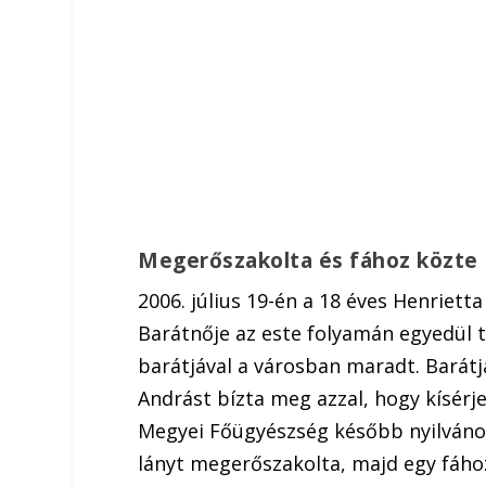
Megerőszakolta és fához közte
2006. július 19-én a 18 éves Henriett
Barátnője az este folyamán egyedül 
barátjával a városban maradt. Barátja
Andrást bízta meg azzal, hogy kísérj
Megyei Főügyészség később nyilvános
lányt megerőszakolta, majd egy fáho