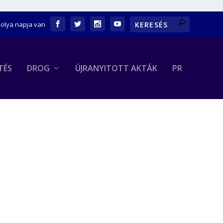
bolya napja van
TÉS
DROG
ÚJRANYITOTT AKTÁK
PR