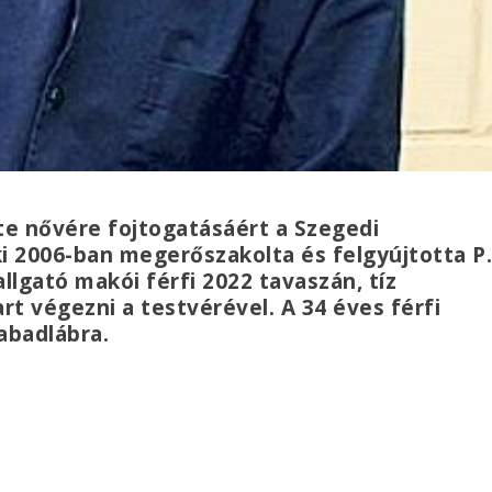
te nővére fojtogatásáért a Szegedi
ki 2006-ban megerőszakolta és felgyújtotta P
llgató makói férfi 2022 tavaszán, tíz
rt végezni a testvérével. A 34 éves férfi
abadlábra.