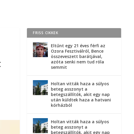
FRISS CIKKEK
Eltűnt egy 21 éves férfi az
Ozora Fesztiválról, Bence
összeveszett barátjával,
t
azóta senki nem tud róla
semmit
Holtan vitták haza a súlyos
beteg asszonyt a
betegszállítók, akit egy nap
után küldtek haza a hatvani
kórházból
Holtan vitták haza a súlyos
beteg asszonyt a
betegszállítók, akit egy nap