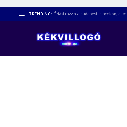
TRENDING:
Óriási razzia a budapesti piacokon, a kofá