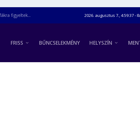
kra figyeltek...
2026. augusztus 7., 4:59:38
- I
FRISS
BŰNCSELEKMÉNY
HELYSZÍN
MEN