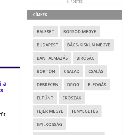
CÍMKÉK
BALESET
BORSOD MEGYE
BUDAPEST
BÁCS-KISKUN MEGYE
BÁNTALMAZÁS
BÍRÓSÁG
BÖRTÖN
CSALÁD
CSALÁS
 a
DEBRECEN
DROG
ELFOGÁS
is
ELTŰNT
ERŐSZAK
FEJÉR MEGYE
FENYEGETÉS
fit
GYILKOSSÁG