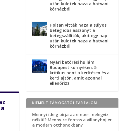
után küldtek haza a hatvani
kórházból
Holtan vitták haza a súlyos
beteg idős asszonyt a
betegszállítók, akit egy nap
után küldtek haza a hatvani
kórházból
Nyári betörési hullám
Budapest környékén: 5
kritikus pont a kerítésen és a
kerti ajtón, amit azonnal
ellenőrizz
az
KIEMELT TÁMOGATÓI TARTALOM
 a
Mennyi ideig bírja az ember melegvíz
nélkül? Mennyire fontos a villanybojler
a modern otthonokban?