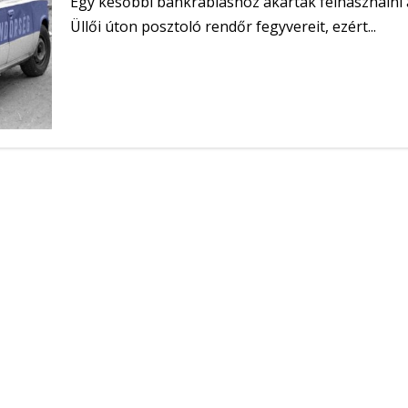
Egy későbbi bankrabláshoz akarták felhasználni 
Üllői úton posztoló rendőr fegyvereit, ezért...