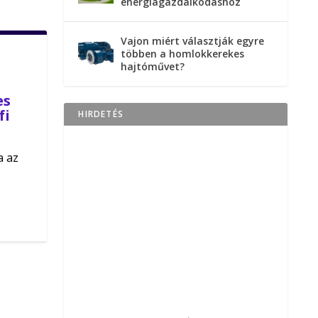
energiagazdálkodáshoz
Vajon miért választják egyre
többen a homlokkerekes
hajtóművet?
es
fi
HIRDETÉS
a az