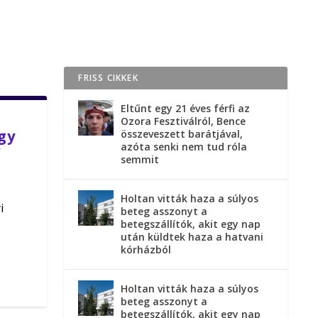
FRISS CIKKEK
Eltűnt egy 21 éves férfi az
Ozora Fesztiválról, Bence
gy
összeveszett barátjával,
azóta senki nem tud róla
y
semmit
Holtan vitták haza a súlyos
i
beteg asszonyt a
betegszállítók, akit egy nap
után küldtek haza a hatvani
kórházból
Holtan vitták haza a súlyos
beteg asszonyt a
betegszállítók, akit egy nap