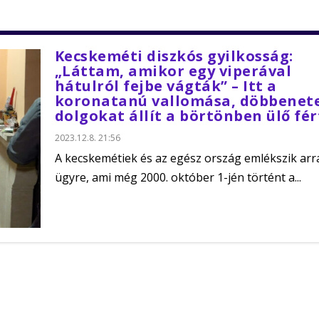
Kecskeméti diszkós gyilkosság:
„Láttam, amikor egy viperával
hátulról fejbe vágták” – Itt a
koronatanú vallomása, döbbenet
dolgokat állít a börtönben ülő fér
2023.12.8. 21:56
A kecskemétiek és az egész ország emlékszik arr
ügyre, ami még 2000. október 1-jén történt a...