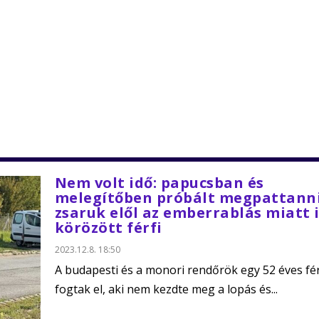
Nem volt idő: papucsban és
melegítőben próbált megpattanni
zsaruk elől az emberrablás miatt 
körözött férfi
2023.12.8. 18:50
A budapesti és a monori rendőrök egy 52 éves fér
fogtak el, aki nem kezdte meg a lopás és...