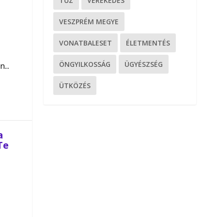
TŰZ
VEREKEDÉS
VESZPRÉM MEGYE
VONATBALESET
ÉLETMENTÉS
ÖNGYILKOSSÁG
ÜGYÉSZSÉG
...
ÜTKÖZÉS
a
Te