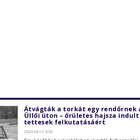
Átvágták a torkát egy rendőrnek 
Üllői úton – őrületes hajsza indult
tettesek felkutatásáért
2024.04.13. 9:03