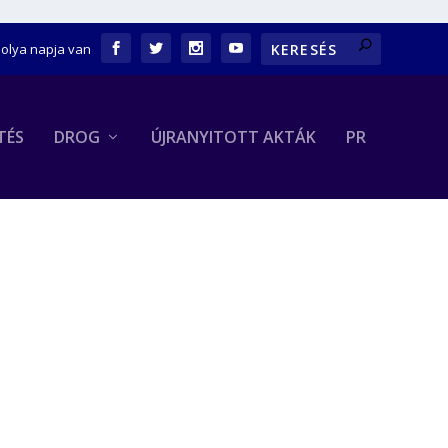
bolya napja van
TÉS
DROG
ÚJRANYITOTT AKTÁK
PR