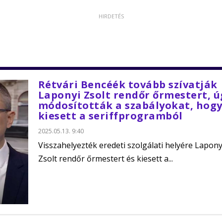
Rétvári Bencéék tovább szívatják
Laponyi Zsolt rendőr őrmestert, ú
módosították a szabályokat, hog
kiesett a seriffprogramból
2025.05.13. 9:40
Visszahelyezték eredeti szolgálati helyére Lapony
Zsolt rendőr őrmestert és kiesett a...