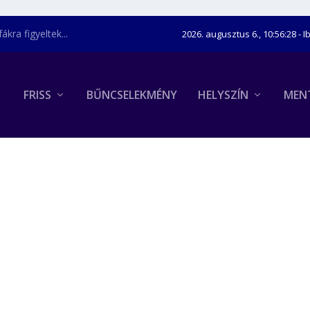
kra figyeltek...
2026. augusztus 6., 10:56:29
- I
FRISS
BŰNCSELEKMÉNY
HELYSZÍN
MEN