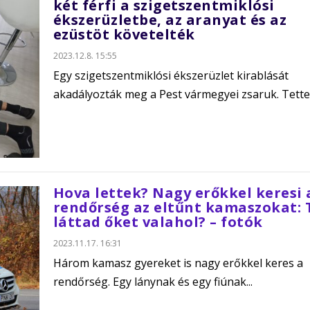
két férfi a szigetszentmiklósi
ékszerüzletbe, az aranyat és az
ezüstöt követelték
2023.12.8. 15:55
Egy szigetszentmiklósi ékszerüzlet kirablását
akadályozták meg a Pest vármegyei zsaruk. Tetten
Hova lettek? Nagy erőkkel keresi 
rendőrség az eltűnt kamaszokat: 
láttad őket valahol? – fotók
2023.11.17. 16:31
Három kamasz gyereket is nagy erőkkel keres a
rendőrség. Egy lánynak és egy fiúnak...