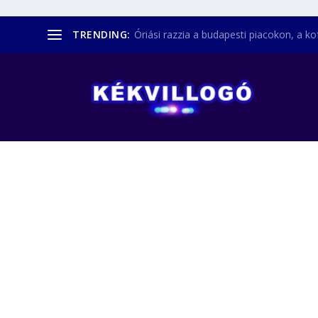
TRENDING:
Óriási razzia a budapesti piacokon, a kofá