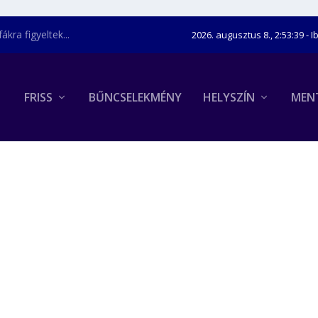
kra figyeltek...
2026. augusztus 8., 2:53:40
- I
FRISS
BŰNCSELEKMÉNY
HELYSZÍN
MEN