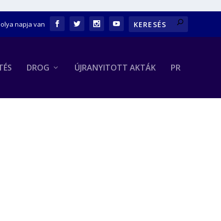
bolya napja van
TÉS
DROG
ÚJRANYITOTT AKTÁK
PR