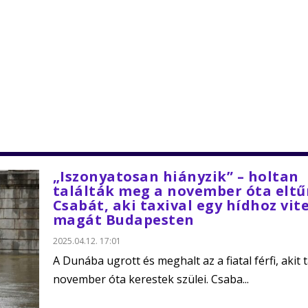
„Iszonyatosan hiányzik” – holtan
találták meg a november óta eltű
Csabát, aki taxival egy hídhoz vit
magát Budapesten
2025.04.12. 17:01
A Dunába ugrott és meghalt az a fiatal férfi, akit 
november óta kerestek szülei. Csaba...