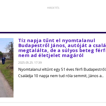
Tíz napja tűnt el nyomtalanul
Budapestről János, autóját a csal
megtalálta, de a súlyos beteg férf
nem ad életjelet magáról
2025.05.25. 17:39
Nyomtalanul eltűnt egy 51 éves férfi Budapestről
Családja 10 napja nem tud róla semmit, János a...