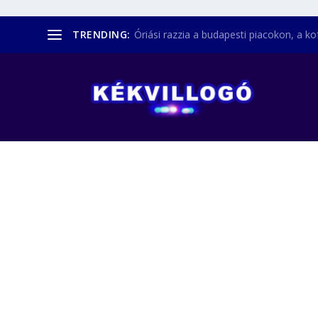
TRENDING:
Óriási razzia a budapesti piacokon, a kofá