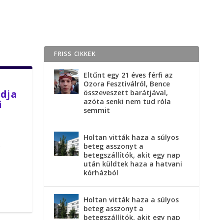
FRISS CIKKEK
Eltűnt egy 21 éves férfi az
Ozora Fesztiválról, Bence
ádja
összeveszett barátjával,
azóta senki nem tud róla
i
semmit
Holtan vitták haza a súlyos
.
beteg asszonyt a
betegszállítók, akit egy nap
után küldtek haza a hatvani
kórházból
Holtan vitták haza a súlyos
beteg asszonyt a
betegszállítók, akit egy nap