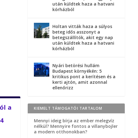
után küldtek haza a hatvani
kórházból
Holtan vitták haza a súlyos
beteg idős asszonyt a
betegszállítók, akit egy nap
után küldtek haza a hatvani
kórházból
Nyári betörési hullám
Budapest környékén: 5
kritikus pont a kerítésen és a
kerti ajtón, amit azonnal
ellenőrizz
ól a
KIEMELT TÁMOGATÓI TARTALOM
 4
Mennyi ideig bírja az ember melegvíz
nélkül? Mennyire fontos a villanybojler
a modern otthonokban?