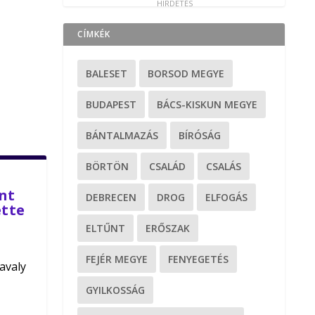
CÍMKÉK
BALESET
BORSOD MEGYE
BUDAPEST
BÁCS-KISKUN MEGYE
BÁNTALMAZÁS
BÍRÓSÁG
BÖRTÖN
CSALÁD
CSALÁS
nt
DEBRECEN
DROG
ELFOGÁS
ette
ELTŰNT
ERŐSZAK
FEJÉR MEGYE
FENYEGETÉS
tavaly
GYILKOSSÁG