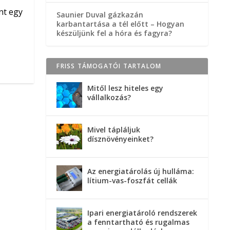
nt egy
Saunier Duval gázkazán
karbantartása a tél előtt – Hogyan
készüljünk fel a hóra és fagyra?
FRISS TÁMOGATÓI TARTALOM
Mitől lesz hiteles egy
vállalkozás?
Mivel tápláljuk
dísznövényeinket?
Az energiatárolás új hulláma:
lítium-vas-foszfát cellák
Ipari energiatároló rendszerek
a fenntartható és rugalmas