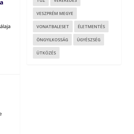
TŰZ
VEREKEDÉS
ta
VESZPRÉM MEGYE
álaja
VONATBALESET
ÉLETMENTÉS
ÖNGYILKOSSÁG
ÜGYÉSZSÉG
ÜTKÖZÉS
e