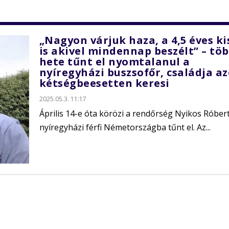
„Nagyon várjuk haza, a 4,5 éves ki
is akivel mindennap beszélt” – tö
hete tűnt el nyomtalanul a
nyíregyházi buszsofőr, családja a
kétségbeesetten keresi
2025.05.3. 11:17
Április 14-e óta körözi a rendőrség Nyikos Róbert
nyíregyházi férfi Németországba tűnt el. Az...