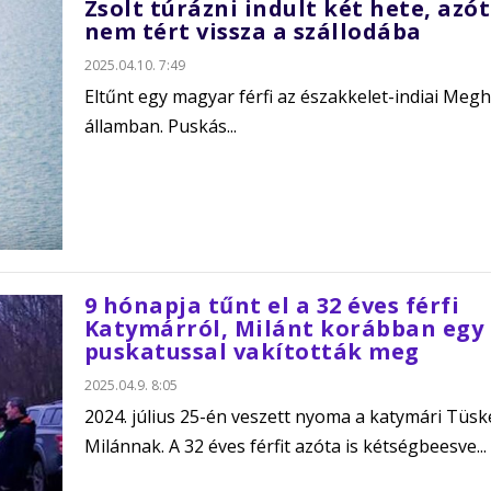
Zsolt túrázni indult két hete, azó
nem tért vissza a szállodába
2025.04.10. 7:49
Eltűnt egy magyar férfi az északkelet-indiai Megh
államban. Puskás...
9 hónapja tűnt el a 32 éves férfi
Katymárról, Milánt korábban egy
puskatussal vakították meg
2025.04.9. 8:05
2024. július 25-én veszett nyoma a katymári Tüsk
Milánnak. A 32 éves férfit azóta is kétségbeesve...