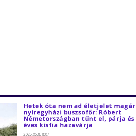
Hetek óta nem ad életjelet magár
nyíregyházi buszsofőr: Róbert
Németországban tűnt el, párja és
éves kisfia hazavárja
2025.05.8. 8:07