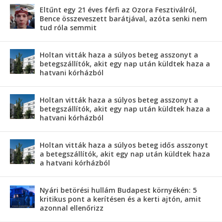
Eltűnt egy 21 éves férfi az Ozora Fesztiválról,
Bence összeveszett barátjával, azóta senki nem
tud róla semmit
Holtan vitták haza a súlyos beteg asszonyt a
betegszállítók, akit egy nap után küldtek haza a
hatvani kórházból
Holtan vitták haza a súlyos beteg asszonyt a
betegszállítók, akit egy nap után küldtek haza a
hatvani kórházból
Holtan vitták haza a súlyos beteg idős asszonyt
a betegszállítók, akit egy nap után küldtek haza
a hatvani kórházból
Nyári betörési hullám Budapest környékén: 5
kritikus pont a kerítésen és a kerti ajtón, amit
azonnal ellenőrizz