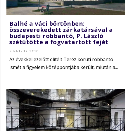
Balhé a váci börtönben:
összeverekedett zárkatársával a
budapesti robbantó, P. László
szétütötte a fogvatartott fejét
2024.12.17. 17:16
Az évekkel ezelőtt elítélt Teréz körúti robbantó
ismét a figyelem középpontjába került, miután a...