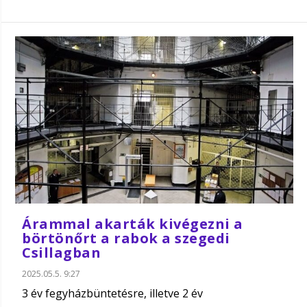
Árammal akarták kivégezni a
börtönőrt a rabok a szegedi
Csillagban
2025.05.5. 9:27
3 év fegyházbüntetésre, illetve 2 év