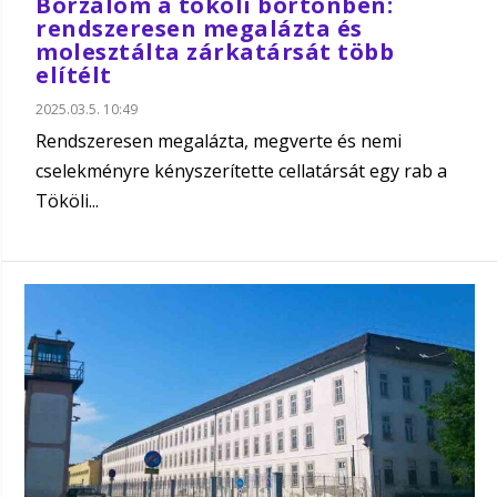
Borzalom a tököli börtönben:
rendszeresen megalázta és
molesztálta zárkatársát több
elítélt
2025.03.5. 10:49
Rendszeresen megalázta, megverte és nemi
cselekményre kényszerítette cellatársát egy rab a
Tököli...