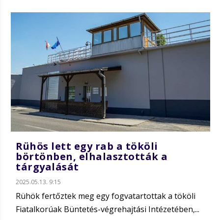
Rühös lett egy rab a tököli
börtönben, elhalasztották a
tárgyalását
2025.05.13. 9:15
Rühök fertőztek meg egy fogvatartottak a tököli
Fiatalkorúak Büntetés-végrehajtási Intézetében,...