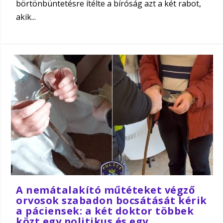
börtönbüntetésre ítélte a bíróság azt a két rabot,
akik...
A nemátalakító műtéteket végző
orvosok szabadon bocsátását kérik
a páciensek: a két doktor többek
közt egy politikus és egy