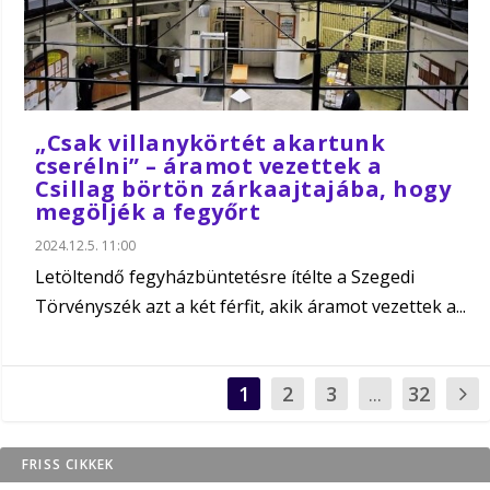
„Csak villanykörtét akartunk
cserélni” – áramot vezettek a
Csillag börtön zárkaajtajába, hogy
megöljék a fegyőrt
2024.12.5. 11:00
Letöltendő fegyházbüntetésre ítélte a Szegedi
Törvényszék azt a két férfit, akik áramot vezettek a...
1
2
3
...
32
FRISS CIKKEK