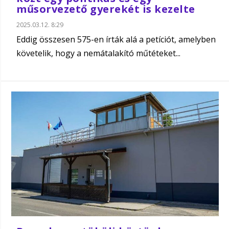
műsorvezető gyerekét is kezelte
2025.03.12. 8:29
Eddig összesen 575-en írták alá a petíciót, amelyben
követelik, hogy a nemátalakító műtéteket...