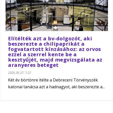
Elítélték azt a bv-dolgozót, aki
beszerezte a chilipaprikát a
fogvatartott kínzásához: az orvos
ezzel a szerrel kente be a
kesztyűjét, majd megvizsgálata az
aranyeres beteget
2025.05.27. 7:27
Két év börtönre ítélte a Debreceni Törvényszék
katonai tanácsa azt a hadnagyot, aki beszerezte a...