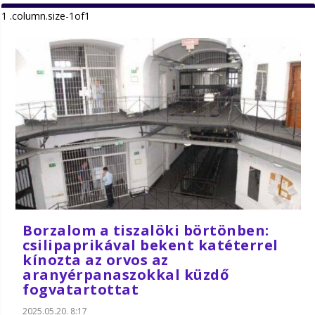
Borzalom a tiszalöki börtönben:
csilipaprikával bekent katéterrel
kínozta az orvos az
aranyérpanaszokkal küzdő
fogvatartottat
2025.05.20. 8:17