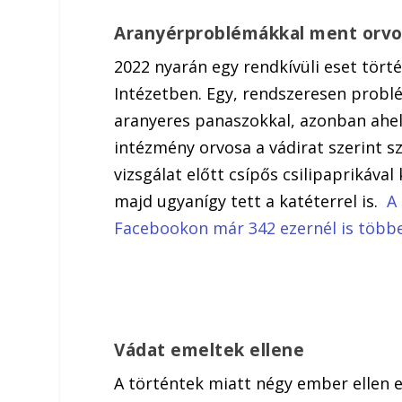
Aranyérproblémákkal ment orv
2022 nyarán egy rendkívüli eset tört
Intézetben. Egy, rendszeresen problém
aranyeres panaszokkal, azonban ahely
intézmény orvosa a vádirat szerint sz
vizsgálat előtt csípős csilipaprikáva
majd ugyanígy tett a katéterrel is.
A 
Facebookon már 342 ezernél is több
Vádat emeltek ellene
A történtek miatt négy ember ellen 