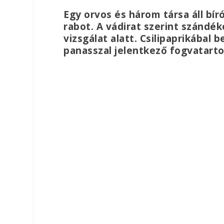
Egy orvos és három társa áll bír
rabot. A vádirat szerint szándék
vizsgálat alatt. Csilipaprikábal
panasszal jelentkező fogvatart