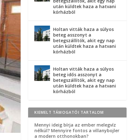
betegszállítók, akit egy nap
után küldtek haza a hatvani
kórházból
Holtan vitták haza a súlyos
beteg asszonyt a
betegszállítók, akit egy nap
után küldtek haza a hatvani
kórházból
Holtan vitták haza a súlyos
beteg idős asszonyt a
betegszállítók, akit egy nap
után küldtek haza a hatvani
kórházból
KIEMELT TÁMOGATÓI TARTALOM
Mennyi ideig bírja az ember melegvíz
nélkül? Mennyire fontos a villanybojler
a modern otthonokban?