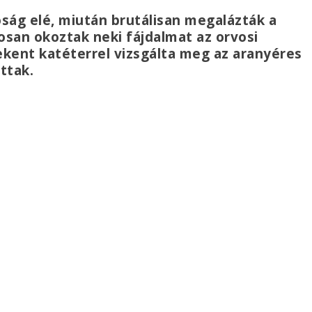
óság elé, miután brutálisan megalázták a
osan okoztak neki fájdalmat az orvosi
 bekent katéterrel vizsgálta meg az aranyéres
ottak.