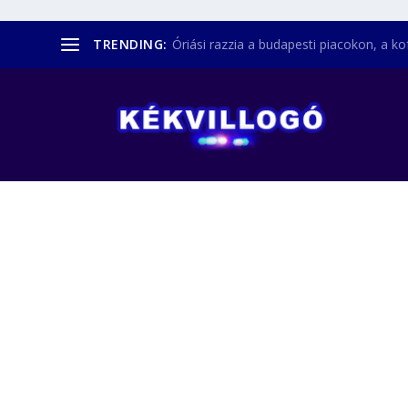
TRENDING:
Óriási razzia a budapesti piacokon, a kofá