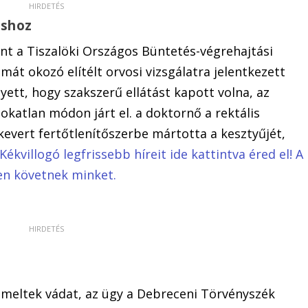
oshoz
ént a Tiszalöki Országos Büntetés-végrehajtási
át okozó elítélt orvosi vizsgálatra jelentkezett
ett, hogy szakszerű ellátást kapott volna, az
okatlan módon járt el. a doktornő a rektális
l kevert fertőtlenítőszerbe mártotta a kesztyűjét,
Kékvillogó legfrissebb híreit ide kattintva éred el! A
en követnek minket.
emeltek vádat, az ügy a Debreceni Törvényszék