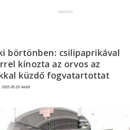
ki börtönben: csilipaprikával
rel kínozta az orvos az
kal küzdő fogvatartottat
|
2025.05.20. kedd