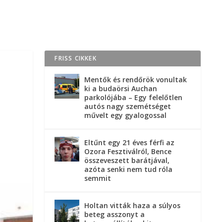
FRISS CIKKEK
Mentők és rendőrök vonultak
ki a budaörsi Auchan
parkolójába – Egy felelőtlen
autós nagy szemétséget
művelt egy gyalogossal
Eltűnt egy 21 éves férfi az
Ozora Fesztiválról, Bence
összeveszett barátjával,
azóta senki nem tud róla
semmit
Holtan vitták haza a súlyos
beteg asszonyt a