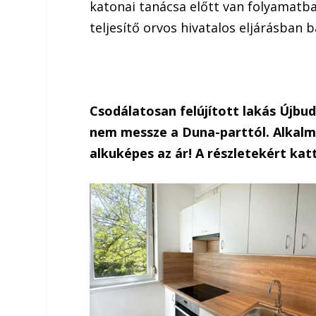
katonai tanácsa előtt van folyamatba
teljesítő orvos hivatalos eljárásban
Csodálatosan felújított lakás Újbu
nem messze a Duna-parttól. Alkalmi
alkuképes az ár! A részletekért katt