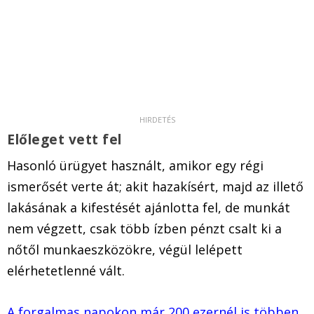
Előleget vett fel
Hasonló ürügyet használt, amikor egy régi
ismerősét verte át; akit hazakísért, majd az illető
lakásának a kifestését ajánlotta fel, de munkát
nem végzett, csak több ízben pénzt csalt ki a
nőtől munkaeszközökre, végül lelépett
elérhetetlenné vált.
A forgalmas napokon már 200 ezernél is többen