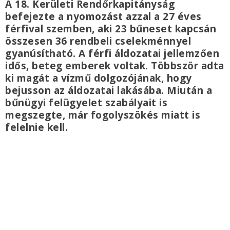
A 18. Kerületi Rendőrkapitányság
befejezte a nyomozást azzal a 27 éves
férfival szemben, aki 23 bűneset kapcsán
összesen 36 rendbeli cselekménnyel
gyanúsítható. A férfi áldozatai jellemzően
idős, beteg emberek voltak. Többször adta
ki magát a vízmű dolgozójának, hogy
bejusson az áldozatai lakásába. Miután a
bűnügyi felügyelet szabályait is
megszegte, már fogolyszökés miatt is
felelnie kell.