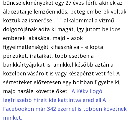
bűncselekményeket egy 27 éves férfi, akinek az
áldozatai jellemzően idős, beteg emberek voltak,
köztük az ismerősei. 11 alkalommal a vízmű
dolgozójának adta ki magát, így jutott be idős
emberek lakásába, majd – azok
figyelmetlenségét kihasználva – ellopta
pénzüket, irataikat, több esetben a
bankkártyájukat is, amikkel később aztán a
közelben vásárolt is vagy készpénzt vett fel. A
sértetteket előzetesen egy boltban figyelte ki,
majd hazáig követte őket.
A Kékvillogó
legfrissebb híreit ide kattintva éred el! A
Facebookon már 342 ezernél is többen követnek
minket.