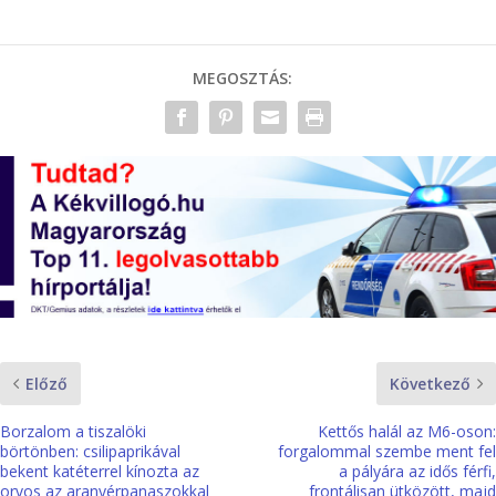
MEGOSZTÁS:
Előző
Következő
Borzalom a tiszalöki
Kettős halál az M6-oson:
börtönben: csilipaprikával
forgalommal szembe ment fel
bekent katéterrel kínozta az
a pályára az idős férfi,
orvos az aranyérpanaszokkal
frontálisan ütközött, majd