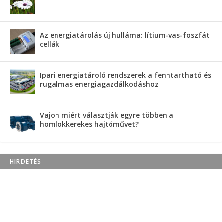
Az energiatárolás új hulláma: lítium-vas-foszfát
cellák
Ipari energiatároló rendszerek a fenntartható és
rugalmas energiagazdálkodáshoz
Vajon miért választják egyre többen a
homlokkerekes hajtóművet?
HIRDETÉS