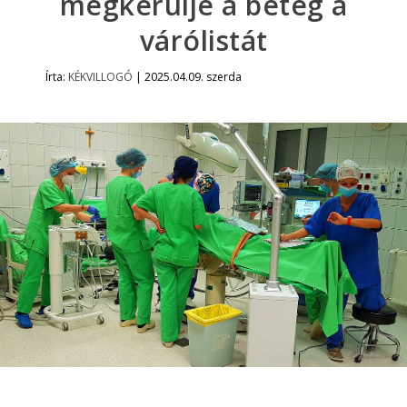
megkerülje a beteg a
várólistát
Írta:
KÉKVILLOGÓ
|
2025.04.09. szerda