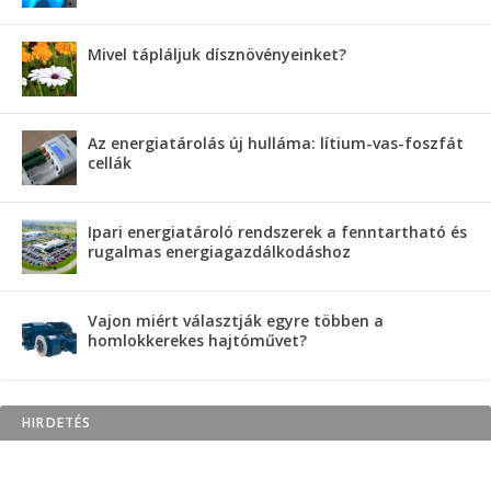
Mivel tápláljuk dísznövényeinket?
Az energiatárolás új hulláma: lítium-vas-foszfát
cellák
Ipari energiatároló rendszerek a fenntartható és
rugalmas energiagazdálkodáshoz
Vajon miért választják egyre többen a
homlokkerekes hajtóművet?
HIRDETÉS