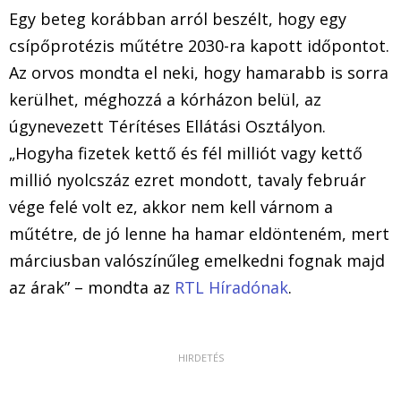
Egy beteg korábban arról beszélt, hogy egy
csípőprotézis műtétre 2030-ra kapott időpontot.
Az orvos mondta el neki, hogy hamarabb is sorra
kerülhet, méghozzá a kórházon belül, az
úgynevezett Térítéses Ellátási Osztályon.
„Hogyha fizetek kettő és fél milliót vagy kettő
millió nyolcszáz ezret mondott, tavaly február
vége felé volt ez, akkor nem kell várnom a
műtétre, de jó lenne ha hamar eldönteném, mert
márciusban valószínűleg emelkedni fognak majd
az árak” – mondta az
RTL Híradónak
.