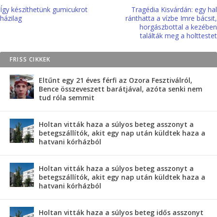
Így készíthetünk gumicukrot
Tragédia Kisvárdán: egy hal
házilag
ránthatta a vízbe Imre bácsit,
horgászbottal a kezében
találták meg a holttestet
FRISS CIKKEK
Eltűnt egy 21 éves férfi az Ozora Fesztiválról,
Bence összeveszett barátjával, azóta senki nem
tud róla semmit
Holtan vitták haza a súlyos beteg asszonyt a
betegszállítók, akit egy nap után küldtek haza a
hatvani kórházból
Holtan vitták haza a súlyos beteg asszonyt a
betegszállítók, akit egy nap után küldtek haza a
hatvani kórházból
Holtan vitták haza a súlyos beteg idős asszonyt