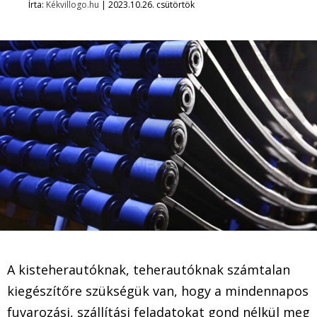
Írta:
Kékvillogo.hu
|
2023.10.26. csütörtök
A kisteherautóknak, teherautóknak számtalan
kiegészítőre szükségük van, hogy a mindennapos
fuvarozási, szállítási feladatokat gond nélkül meg