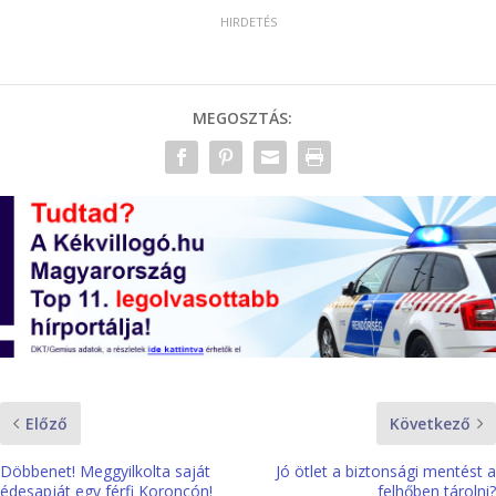
MEGOSZTÁS:
Előző
Következő
Döbbenet! Meggyilkolta saját
Jó ötlet a biztonsági mentést a
édesapját egy férfi Koroncón!
felhőben tárolni?