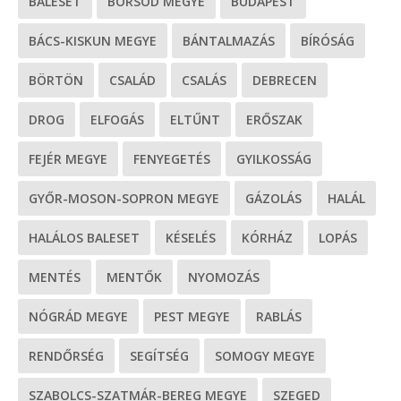
BALESET
BORSOD MEGYE
BUDAPEST
BÁCS-KISKUN MEGYE
BÁNTALMAZÁS
BÍRÓSÁG
BÖRTÖN
CSALÁD
CSALÁS
DEBRECEN
DROG
ELFOGÁS
ELTŰNT
ERŐSZAK
FEJÉR MEGYE
FENYEGETÉS
GYILKOSSÁG
GYŐR-MOSON-SOPRON MEGYE
GÁZOLÁS
HALÁL
HALÁLOS BALESET
KÉSELÉS
KÓRHÁZ
LOPÁS
MENTÉS
MENTŐK
NYOMOZÁS
NÓGRÁD MEGYE
PEST MEGYE
RABLÁS
RENDŐRSÉG
SEGÍTSÉG
SOMOGY MEGYE
SZABOLCS-SZATMÁR-BEREG MEGYE
SZEGED