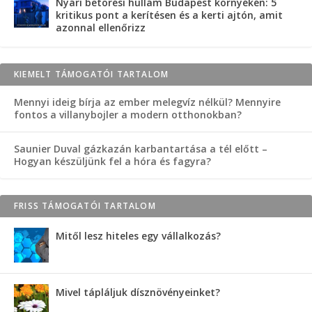
Nyári betörési hullám Budapest környékén: 5
kritikus pont a kerítésen és a kerti ajtón, amit
azonnal ellenőrizz
KIEMELT TÁMOGATÓI TARTALOM
Mennyi ideig bírja az ember melegvíz nélkül? Mennyire
fontos a villanybojler a modern otthonokban?
Saunier Duval gázkazán karbantartása a tél előtt –
Hogyan készüljünk fel a hóra és fagyra?
FRISS TÁMOGATÓI TARTALOM
Mitől lesz hiteles egy vállalkozás?
Mivel tápláljuk dísznövényeinket?