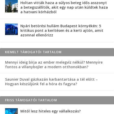
Holtan vitták haza a súlyos beteg idős asszonyt
a betegszállítók, akit egy nap után küldtek haza
a hatvani kórházból
Nyári betörési hullám Budapest környékén: 5
kritikus pont a kerítésen és a kerti ajtón, amit
azonnal ellenőrizz
KIEMELT TÁMOGATÓI TARTALOM
Mennyi ideig bírja az ember melegvíz nélkül? Mennyire
fontos a villanybojler a modern otthonokban?
Saunier Duval gázkazán karbantartása a tél előtt –
Hogyan készüljünk fel a hóra és fagyra?
FRISS TÁMOGATÓI TARTALOM
Mitől lesz hiteles egy vállalkozás?