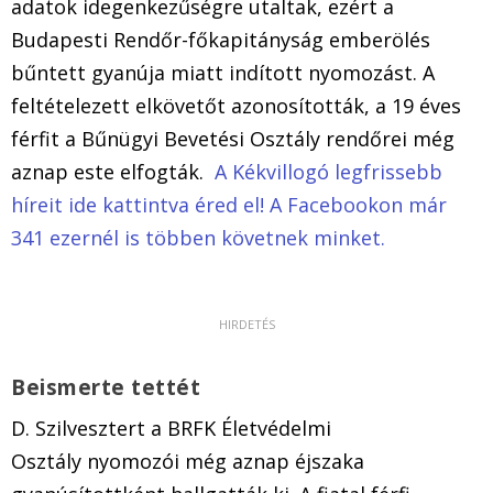
adatok idegenkezűségre utaltak, ezért a
Budapesti Rendőr-főkapitányság emberölés
bűntett gyanúja miatt indított nyomozást. A
feltételezett elkövetőt azonosították, a 19 éves
férfit a Bűnügyi Bevetési Osztály rendőrei még
aznap este elfogták.
A Kékvillogó legfrissebb
híreit ide kattintva éred el! A Facebookon már
341 ezernél is többen követnek minket.
Beismerte tettét
D. Szilvesztert a BRFK Életvédelmi
Osztály nyomozói még aznap éjszaka