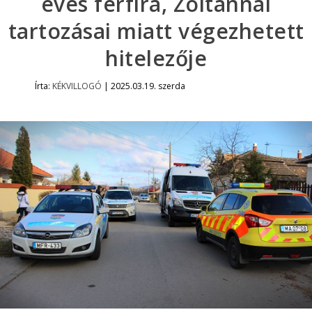
éves férfira, Zoltánnal
tartozásai miatt végezhetett
hitelezője
Írta:
KÉKVILLOGÓ
|
2025.03.19. szerda