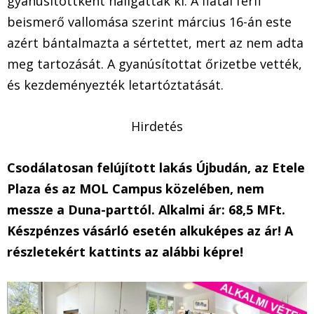
gyanúsítottként hallgatták ki. A fiatal férfi
beismerő vallomása szerint március 16-án este
azért bántalmazta a sértettet, mert az nem adta
meg tartozását. A gyanúsítottat őrizetbe vették,
és kezdeményezték letartóztatását.
Hirdetés
Csodálatosan felújított lakás Újbudán, az Etele
Plaza és az MOL Campus közelében, nem
messze a Duna-parttól. Alkalmi ár: 68,5 MFt.
Készpénzes vásárló esetén alkuképes az ár! A
részletekért kattints az alábbi képre!