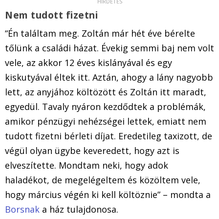
Nem tudott fizetni
“Én találtam meg. Zoltán már hét éve bérelte
tőlünk a családi házat. Évekig semmi baj nem volt
vele, az akkor 12 éves kislányával és egy
kiskutyával éltek itt. Aztán, ahogy a lány nagyobb
lett, az anyjához költözött és Zoltán itt maradt,
egyedül. Tavaly nyáron kezdődtek a problémák,
amikor pénzügyi nehézségei lettek, emiatt nem
tudott fizetni bérleti díjat. Eredetileg taxizott, de
végül olyan ügybe keveredett, hogy azt is
elveszítette. Mondtam neki, hogy adok
haladékot, de megelégeltem és közöltem vele,
hogy március végén ki kell költöznie” – mondta a
Borsnak
a ház tulajdonosa.