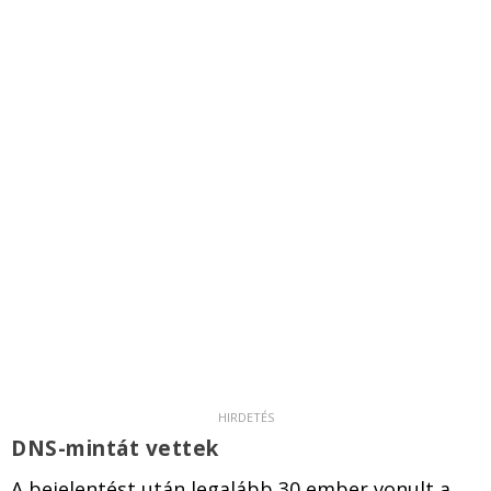
DNS-mintát vettek
A bejelentést után legalább 30 ember vonult a