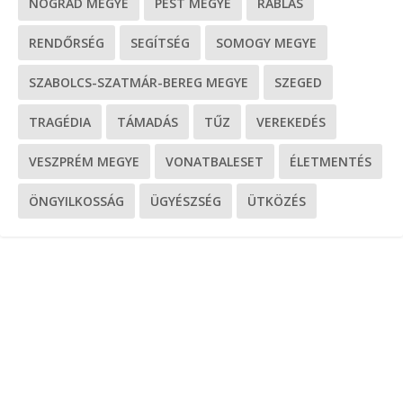
NÓGRÁD MEGYE
PEST MEGYE
RABLÁS
RENDŐRSÉG
SEGÍTSÉG
SOMOGY MEGYE
SZABOLCS-SZATMÁR-BEREG MEGYE
SZEGED
TRAGÉDIA
TÁMADÁS
TŰZ
VEREKEDÉS
VESZPRÉM MEGYE
VONATBALESET
ÉLETMENTÉS
ÖNGYILKOSSÁG
ÜGYÉSZSÉG
ÜTKÖZÉS