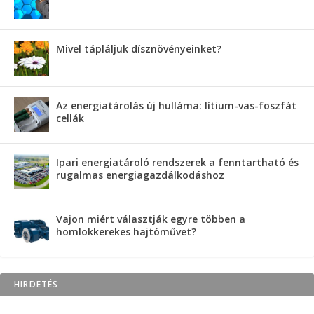
Mivel tápláljuk dísznövényeinket?
Az energiatárolás új hulláma: lítium-vas-foszfát
cellák
Ipari energiatároló rendszerek a fenntartható és
rugalmas energiagazdálkodáshoz
Vajon miért választják egyre többen a
homlokkerekes hajtóművet?
HIRDETÉS