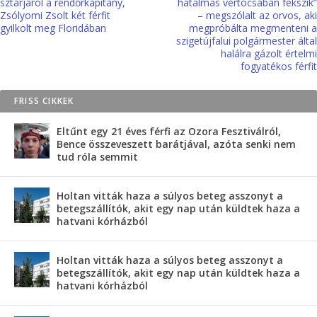
sztárjáról a rendőrkapitány,
hatalmas vértócsában fekszik”
Zsólyomi Zsolt két férfit
– megszólalt az orvos, aki
gyilkolt meg Floridában
megpróbálta megmenteni a
szigetújfalui polgármester által
halálra gázolt értelmi
fogyatékos férfit
FRISS CIKKEK
Eltűnt egy 21 éves férfi az Ozora Fesztiválról,
Bence összeveszett barátjával, azóta senki nem
tud róla semmit
Holtan vitták haza a súlyos beteg asszonyt a
betegszállítók, akit egy nap után küldtek haza a
hatvani kórházból
Holtan vitták haza a súlyos beteg asszonyt a
betegszállítók, akit egy nap után küldtek haza a
hatvani kórházból