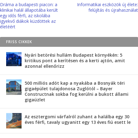
Dráma a budapesti piacon: a
Informatikai eszközök új élete:
klinikai halál állapotába került
felújítás és újrahasználat
egy idős férfi, az iskolába
igyekvő diákok küzdöttek az
életéért
FRISS CIKKEK
Nyári betörési hullám Budapest környékén: 5
kritikus pont a kerítésen és a kerti ajtón, amit
azonnal ellenőrizz
500 milliós adót kap a nyakába a Bosnyák téri
gigaépület tulajdonosa Zuglótól – Bayer
Constructnak sokba fog kerülni a bukott állami
gigaüzlet
Az esztergomi várfalról zuhant a halálba egy 30
éves férfi, tavaly ugyanitt egy 13 éves fiú esett le