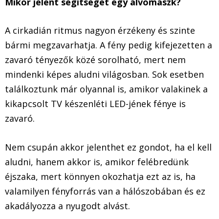
Mikor jelent segítséget egy alvómaszk?
A cirkadián ritmus nagyon érzékeny és szinte
bármi megzavarhatja. A fény pedig kifejezetten a
zavaró tényezők közé sorolható, mert nem
mindenki képes aludni világosban. Sok esetben
találkoztunk már olyannal is, amikor valakinek a
kikapcsolt TV készenléti LED-jének fénye is
zavaró.
Nem csupán akkor jelenthet ez gondot, ha el kell
aludni, hanem akkor is, amikor felébredünk
éjszaka, mert könnyen okozhatja ezt az is, ha
valamilyen fényforrás van a hálószobában és ez
akadályozza a nyugodt alvást.