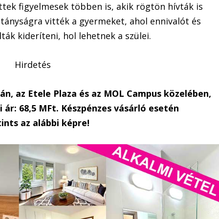
tek figyelmesek többen is, akik rögtön hívták is
itányságra vitték a gyermeket, ahol ennivalót és
ák kideríteni, hol lehetnek a szülei.
Hirdetés
dán, az Etele Plaza és az MOL Campus közelében,
 ár: 68,5 MFt. Készpénzes vásárló esetén
ints az alábbi képre!