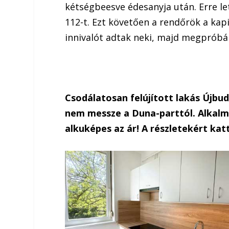
kétségbeesve édesanyja után. Erre let
112-t. Ezt követően a rendőrök a kap
innivalót adtak neki, majd megpróbált
Csodálatosan felújított lakás Újbu
nem messze a Duna-parttól. Alkalmi
alkuképes az ár! A részletekért katt