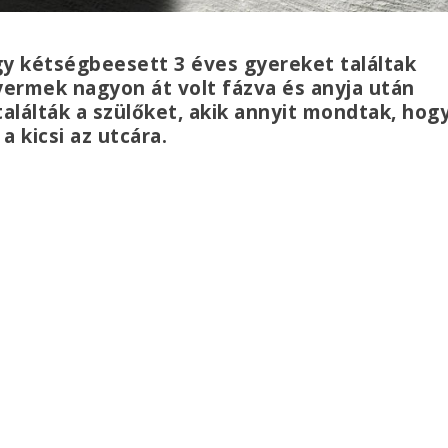
gy kétségbeesett 3 éves gyereket találtak
gyermek nagyon át volt fázva és anyja után
alálták a szülőket, akik annyit mondtak, hog
a kicsi az utcára.