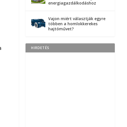
energiagazdálkodáshoz
Vajon miért választják egyre
többen a homlokkerekes
hajtóművet?
a
HIRDETÉS