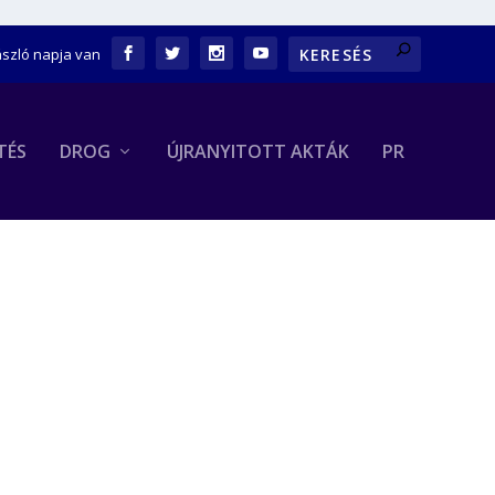
ászló napja van
TÉS
DROG
ÚJRANYITOTT AKTÁK
PR