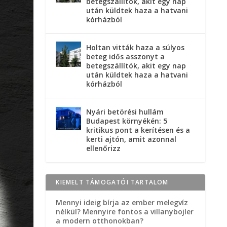
betegszállítók, akit egy nap
után küldtek haza a hatvani
kórházból
Holtan vitták haza a súlyos
beteg idős asszonyt a
betegszállítók, akit egy nap
után küldtek haza a hatvani
kórházból
Nyári betörési hullám
Budapest környékén: 5
kritikus pont a kerítésen és a
kerti ajtón, amit azonnal
ellenőrizz
KIEMELT TÁMOGATÓI TARTALOM
Mennyi ideig bírja az ember melegvíz
nélkül? Mennyire fontos a villanybojler
a modern otthonokban?