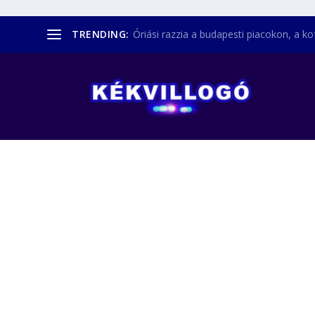
TRENDING:
Óriási razzia a budapesti piacokon, a kofá