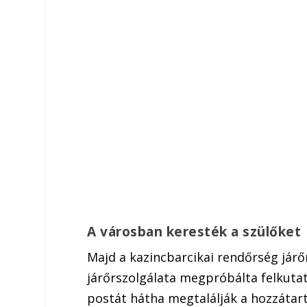
A városban keresték a szülőket
Majd a kazincbarcikai rendőrség járő
járőrszolgálata megpróbálta felkutat
postát hátha megtalálják a hozzátar