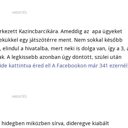
érkezett Kazincbarcikára. Ameddig az apa ügyeket
mekükkel egy játszótérre ment. Nem sokkal később
lindul a hivatalba, mert neki is dolga van, így a 3, 
k. A legkissebb azonban úgy döntött, szülei után
t ide kattintva éred el! A Facebookon már 341 ezernél
 a hidegben miközben sírva, dideregve kiabált