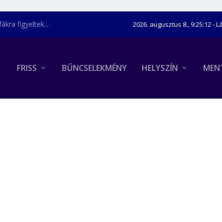
kra figyeltek...
2026. augusztus 8., 9:25:13
- L
FRISS
BŰNCSELEKMÉNY
HELYSZÍN
MEN