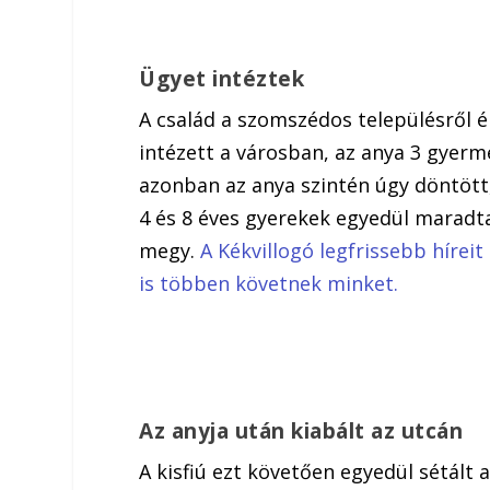
Ügyet intéztek
A család a szomszédos településről 
intézett a városban, az anya 3 gyer
azonban az anya szintén úgy döntött, e
4 és 8 éves gyerekek egyedül maradta
megy.
A Kékvillogó legfrissebb hírei
is többen követnek minket.
Az anyja után kiabált az utcán
A kisfiú ezt követően egyedül sétált