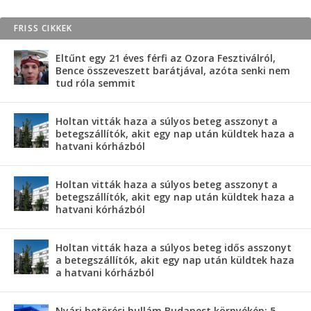
FRISS CIKKEK
Eltűnt egy 21 éves férfi az Ozora Fesztiválról,
Bence összeveszett barátjával, azóta senki nem
tud róla semmit
Holtan vitták haza a súlyos beteg asszonyt a
betegszállítók, akit egy nap után küldtek haza a
hatvani kórházból
Holtan vitták haza a súlyos beteg asszonyt a
betegszállítók, akit egy nap után küldtek haza a
hatvani kórházból
Holtan vitták haza a súlyos beteg idős asszonyt
a betegszállítók, akit egy nap után küldtek haza
a hatvani kórházból
Nyári betörési hullám Budapest környékén: 5