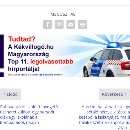
MEGOSZTÁS:
Előző
Következő
Robbantásról szóló, fenyegető
Harci kutya támadt rá egy
üzenetet küldött egy borsodi
sétáló nőre, a kitépte a
diák egy iskolának a
kezéból a kiskutyáját, majd
bombariadók napján
halálra szétmarcangolta az
állatot