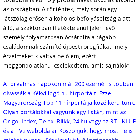
az országban. A történtek, mely során egy
látszólag erősen alkoholos befolyásoltság alatt
álló, a szektorban illetéktelenül jelen lévő
személy folyamatosan ócsárolta a tágabb
családomnak számító újpesti öregfiúkat, mély
érzelmeket kiváltva belőlem, ezért
meggondolatlanul cselekedtem, amit sajnálok”.
A forgalmas napokon már 200 ezernél is többen
olvassák a Kékvillogó.hu hírportált. Ezzel
Magyarország Top 11 hírportálja közé kerültünk.
Olyan portálokkal vagyunk egy listán, mint az
Origo, Index, Telex, Blikk, 24.hu vagy az RTL KLUB
és a TV2 weboldalai. Köszönjük, hogy most Te is
minket olvasol! Részletek itt.
A legfrissebb