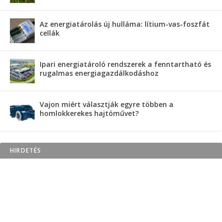
Az energiatárolás új hulláma: lítium-vas-foszfát
cellák
Ipari energiatároló rendszerek a fenntartható és
rugalmas energiagazdálkodáshoz
Vajon miért választják egyre többen a
homlokkerekes hajtóművet?
HIRDETÉS