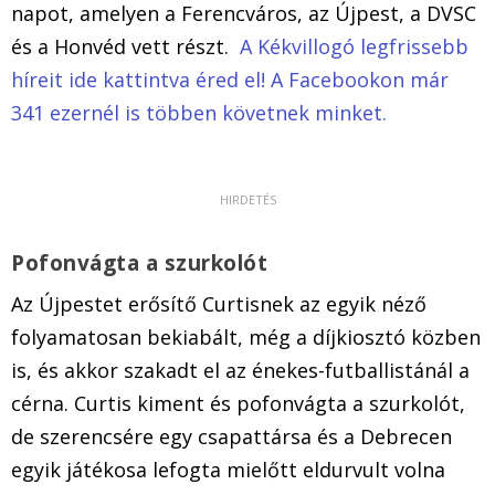
napot, amelyen a Ferencváros, az Újpest, a DVSC
és a Honvéd vett részt.
A Kékvillogó legfrissebb
híreit ide kattintva éred el! A Facebookon már
341 ezernél is többen követnek minket.
Pofonvágta a szurkolót
Az Újpestet erősítő Curtisnek az egyik néző
folyamatosan bekiabált, még a díjkiosztó közben
is, és akkor szakadt el az énekes-futballistánál a
cérna. Curtis kiment és pofonvágta a szurkolót,
de szerencsére egy csapattársa és a Debrecen
egyik játékosa lefogta mielőtt eldurvult volna