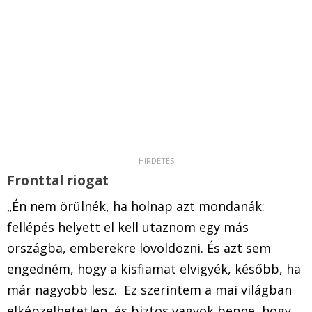
Fronttal riogat
„Én nem örülnék, ha holnap azt mondanák:
fellépés helyett el kell utaznom egy más
országba, emberekre lövöldözni. És azt sem
engedném, hogy a kisfiamat elvigyék, később, ha
már nagyobb lesz. Ez szerintem a mai világban
elképzelhetetlen, és biztos vagyok benne, hogy