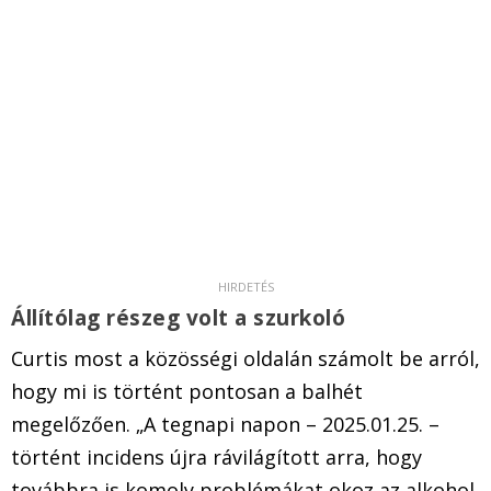
Állítólag részeg volt a szurkoló
Curtis most a közösségi oldalán számolt be arról,
hogy mi is történt pontosan a balhét
megelőzően. „A tegnapi napon – 2025.01.25. –
történt incidens újra rávilágított arra, hogy
továbbra is komoly problémákat okoz az alkohol