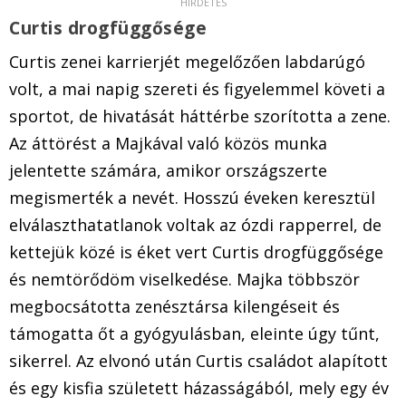
Curtis drogfüggősége
Curtis zenei karrierjét megelőzően labdarúgó
volt, a mai napig szereti és figyelemmel követi a
sportot, de hivatását háttérbe szorította a zene.
Az áttörést a Majkával való közös munka
jelentette számára, amikor országszerte
megismerték a nevét. Hosszú éveken keresztül
elválaszthatatlanok voltak az ózdi rapperrel, de
kettejük közé is éket vert Curtis drogfüggősége
és nemtörődöm viselkedése. Majka többször
megbocsátotta zenésztársa kilengéseit és
támogatta őt a gyógyulásban, eleinte úgy tűnt,
sikerrel. Az elvonó után Curtis családot alapított
és egy kisfia született házasságából, mely egy év