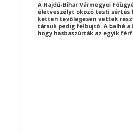
A Hajdú-Bihar Vármegyei Főügyé
életveszélyt okozó testi sértés 
ketten tevőlegesen vettek rés
társuk pedig felbujtó. A balhé a
hogy hasbaszúrták az egyik férf