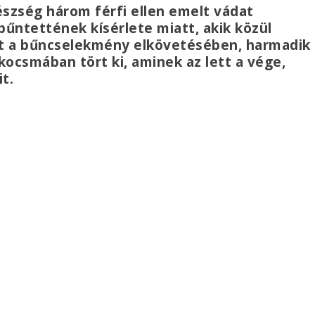
szség három férfi ellen emelt vádat
bűntettének kísérlete miatt, akik közül
zt a bűncselekmény elkövetésében, harmadik
 kocsmában tört ki, aminek az lett a vége,
it.