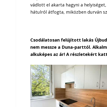
vádlott el akarta hagyni a helyiséget,
hátulról átfogta, miközben durván s
Csodálatosan felújított lakás Újbu
nem messze a Duna-parttól. Alkalmi
alkuképes az ár! A részletekért katt