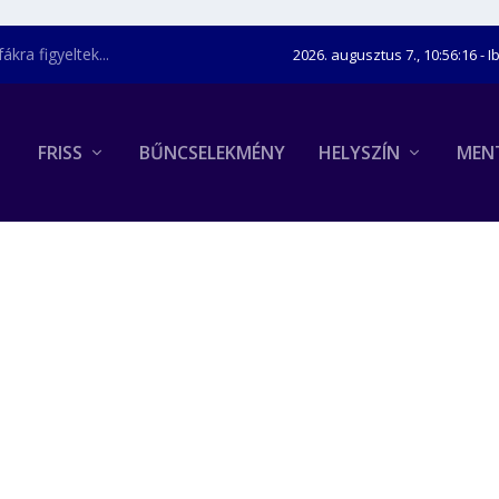
kra figyeltek...
2026. augusztus 7., 10:56:17
- I
FRISS
BŰNCSELEKMÉNY
HELYSZÍN
MEN