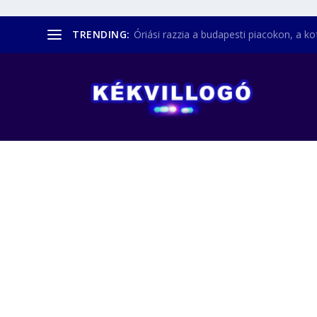
TRENDING:
Óriási razzia a budapesti piacokon, a kofá