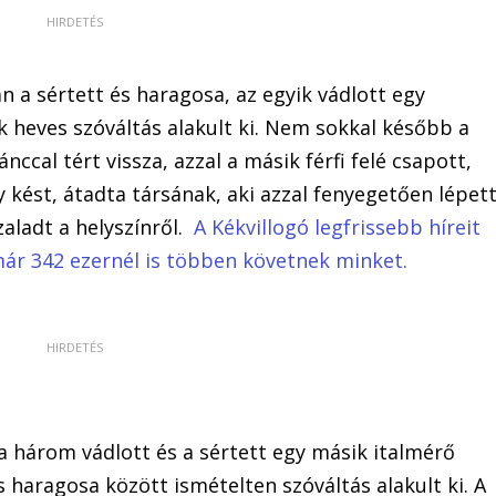
an a sértett és haragosa, az egyik vádlott egy
k heves szóváltás alakult ki. Nem sokkal később a
nccal tért vissza, azzal a másik férfi felé csapott,
y kést, átadta társának, aki azzal fenyegetően lépet
zaladt a helyszínről.
A Kékvillogó legfrissebb híreit
már 342 ezernél is többen követnek minket.
a három vádlott és a sértett egy másik italmérő
s haragosa között ismételten szóváltás alakult ki. A