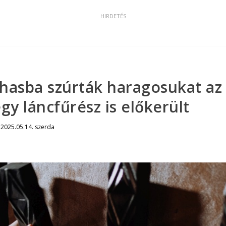
hasba szúrták haragosukat az
egy láncfűrész is előkerült
|
2025.05.14. szerda