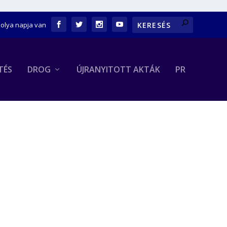
bolya napja van
TÉS
DROG
ÚJRANYITOTT AKTÁK
PR