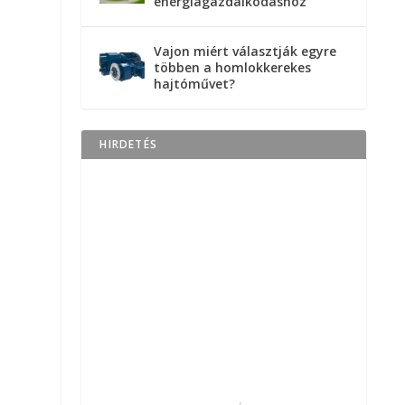
energiagazdálkodáshoz
Vajon miért választják egyre
többen a homlokkerekes
hajtóművet?
HIRDETÉS
t