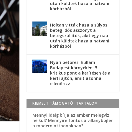
után küldtek haza a hatvani
kórházból
Holtan vitták haza a súlyos
beteg idős asszonyt a
betegszállítók, akit egy nap
után küldtek haza a hatvani
kórházból
Nyári betörési hullám
Budapest környékén: 5
kritikus pont a kerítésen és a
kerti ajtón, amit azonnal
ellenőrizz
KIEMELT TÁMOGATÓI TARTALOM
Mennyi ideig bírja az ember melegvíz
nélkül? Mennyire fontos a villanybojler
a modern otthonokban?