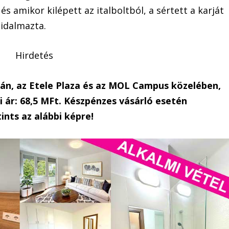
 és amikor kilépett az italboltból, a sértett a karját
zidalmazta.
Hirdetés
dán, az Etele Plaza és az MOL Campus közelében,
 ár: 68,5 MFt. Készpénzes vásárló esetén
ints az alábbi képre!