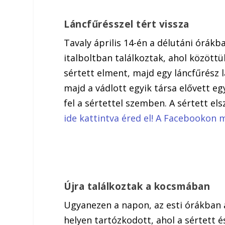
Láncfűrésszel tért vissza
Tavaly április 14-én a délutáni órákb
italboltban találkoztak, ahol közöttü
sértett elment, majd egy láncfűrész lá
majd a vádlott egyik társa elővett eg
fel a sértettel szemben. A sértett els
ide kattintva éred el! A Facebookon 
Újra találkoztak a kocsmában
Ugyanezen a napon, az esti órákban 
helyen tartózkodott, ahol a sértett é