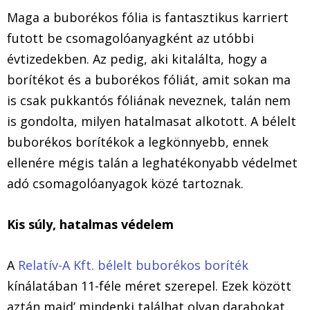
Maga a buborékos fólia is fantasztikus karriert
futott be csomagolóanyagként az utóbbi
évtizedekben. Az pedig, aki kitalálta, hogy a
borítékot és a buborékos fóliát, amit sokan ma
is csak pukkantós fóliának neveznek, talán nem
is gondolta, milyen hatalmasat alkotott. A bélelt
buborékos borítékok a legkönnyebb, ennek
ellenére mégis talán a leghatékonyabb védelmet
adó csomagolóanyagok közé tartoznak.
Kis súly, hatalmas védelem
A
Relatív-A Kft. bélelt buborékos boríték
kínálatában 11-féle méret szerepel. Ezek között
aztán majd’ mindenki találhat olyan darabokat,