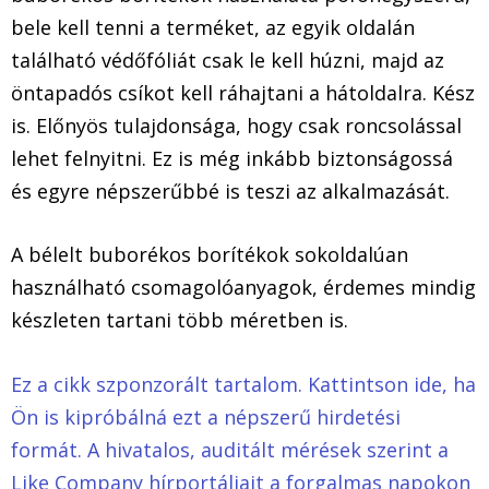
bele kell tenni a terméket, az egyik oldalán
található védőfóliát csak le kell húzni, majd az
öntapadós csíkot kell ráhajtani a hátoldalra. Kész
is. Előnyös tulajdonsága, hogy csak roncsolással
lehet felnyitni. Ez is még inkább biztonságossá
és egyre népszerűbbé is teszi az alkalmazását.
A bélelt buborékos borítékok sokoldalúan
használható csomagolóanyagok, érdemes mindig
készleten tartani több méretben is.
Ez a cikk szponzorált tartalom. Kattintson ide, ha
Ön is kipróbálná ezt a népszerű hirdetési
formát. A hivatalos, auditált mérések szerint a
Like Company hírportáljait a forgalmas napokon