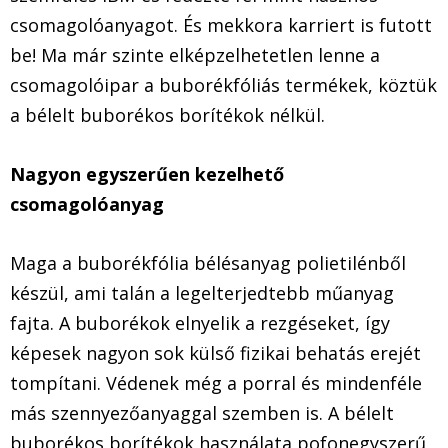
csomagolóanyagot. És mekkora karriert is futott
be! Ma már szinte elképzelhetetlen lenne a
csomagolóipar a buborékfóliás termékek, köztük
a bélelt buborékos borítékok nélkül.
Nagyon egyszerűen kezelhető
csomagolóanyag
Maga a buborékfólia bélésanyag polietilénből
készül, ami talán a legelterjedtebb műanyag
fajta. A buborékok elnyelik a rezgéseket, így
képesek nagyon sok külső fizikai behatás erejét
tompítani. Védenek még a porral és mindenféle
más szennyezőanyaggal szemben is. A bélelt
buborékos borítékok használata pofonegyszerű,