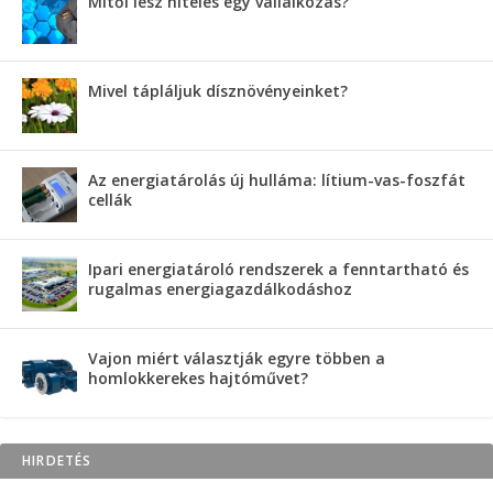
Mitől lesz hiteles egy vállalkozás?
Mivel tápláljuk dísznövényeinket?
Az energiatárolás új hulláma: lítium-vas-foszfát
cellák
Ipari energiatároló rendszerek a fenntartható és
rugalmas energiagazdálkodáshoz
Vajon miért választják egyre többen a
homlokkerekes hajtóművet?
HIRDETÉS