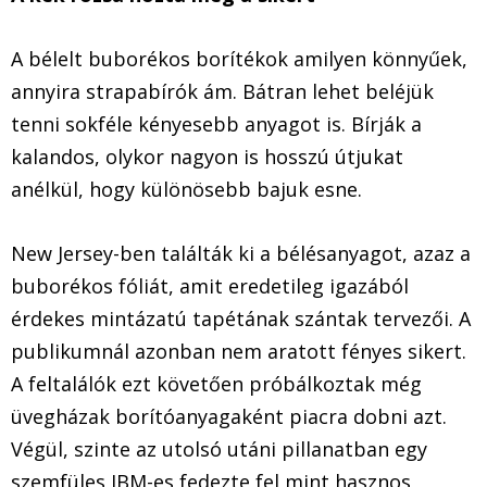
A bélelt buborékos borítékok amilyen könnyűek,
annyira strapabírók ám. Bátran lehet beléjük
tenni sokféle kényesebb anyagot is. Bírják a
kalandos, olykor nagyon is hosszú útjukat
anélkül, hogy különösebb bajuk esne.
New Jersey-ben találták ki a bélésanyagot, azaz a
buborékos fóliát, amit eredetileg igazából
érdekes mintázatú tapétának szántak tervezői. A
publikumnál azonban nem aratott fényes sikert.
A feltalálók ezt követően próbálkoztak még
üvegházak borítóanyagaként piacra dobni azt.
Végül, szinte az utolsó utáni pillanatban egy
szemfüles IBM-es fedezte fel mint hasznos