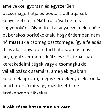
amelyekkel gyorsan és egyszerűen
becsomagolhatja és postára adhatja sok
kényesebb termékét, ráadásul nem is
vagyonokért. Olyan kicsi a súlya ezeknek a bélelt
buborékos borítékoknak, hogy érdemben nem
nő miattuk a csomag össztömege, így a feladási
díj is alacsonyabban tartható számos más
anyaggal szemben. Ideális eszköz tehát az e-
kereskedelmi cégek vagy a csomagküldő
vállalkozások számára, amelyek gyakran
küldenek apróbb, mégis sérülékeny elektronikai
adathordozókat vagy más kisebb, de
érzékenyebb cikkeket.
A kék rózsa hozta meg a sikert