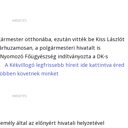
ármester otthonába, ezután vitték be Kiss Lászlót
párhuzamosan, a polgármesteri hivatalt is
 Nyomozó Főügyészség indítványozta a DK-s
t.
A Kékvillogó legfrissebb híreit ide kattintva éred
 többen követnek minket
mély által az előnyért hivatali helyzetével