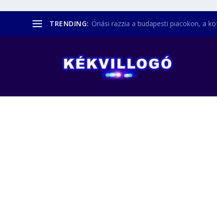
TRENDING:
Óriási razzia a budapesti piacokon, a kofá