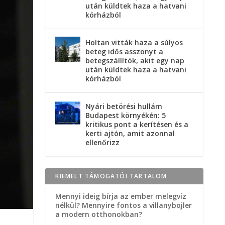
után küldtek haza a hatvani
kórházból
Holtan vitták haza a súlyos
beteg idős asszonyt a
betegszállítók, akit egy nap
után küldtek haza a hatvani
kórházból
Nyári betörési hullám
Budapest környékén: 5
kritikus pont a kerítésen és a
kerti ajtón, amit azonnal
ellenőrizz
KIEMELT TÁMOGATÓI TARTALOM
Mennyi ideig bírja az ember melegvíz
nélkül? Mennyire fontos a villanybojler
a modern otthonokban?