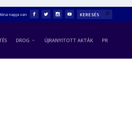
ettina napja van
TÉS
DROG
ÚJRANYITOTT AKTÁK
PR