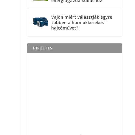
energiagazdálkodáshoz
Vajon miért választják egyre
többen a homlokkerekes
hajtóművet?
HIRDETÉS