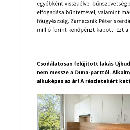
egyébként visszaélve, bűnszövetségbe
elfogadása bűntettével, valamint má
főügyészség. Zamecsnik Péter szerdán
millió forint kenőpénzt kapott. Ezt a
Csodálatosan felújított lakás Újbu
nem messze a Duna-parttól. Alkalmi
alkuképes az ár! A részletekért katt