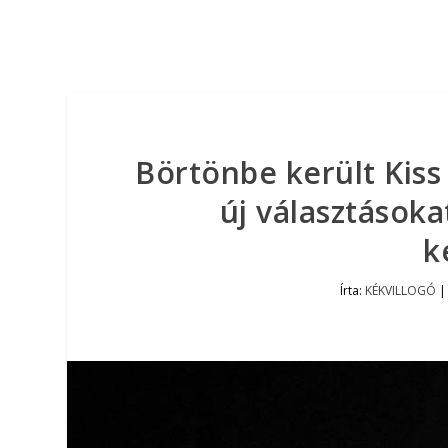
Börtönbe került Kiss
új választásoka
k
Írta:
KÉKVILLOGÓ