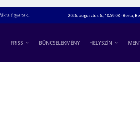
kra figyeltek...
2026. augusztus 6., 10:59:09
- Berta, B
FRISS
BŰNCSELEKMÉNY
HELYSZÍN
MEN