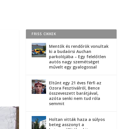
FRISS CIKKEK
Mentők és rendőrök vonultak
ki a budaörsi Auchan
parkolójába – Egy felelőtlen
autós nagy szemétséget
művelt egy gyalogossal
Eltűnt egy 21 éves férfi az
Ozora Fesztiválról, Bence
összeveszett barátjával,
azóta senki nem tud róla
semmit
Holtan vitták haza a súlyos
beteg asszonyt a