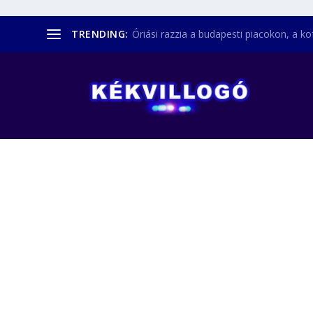
TRENDING:
Óriási razzia a budapesti piacokon, a kofá