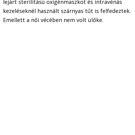
lejárt sterilitású oxigénmaszkot és intravénás
kezeléseknél használt szárnyas tűt is felfedeztek.
Emellett a női vécében nem volt ülőke.