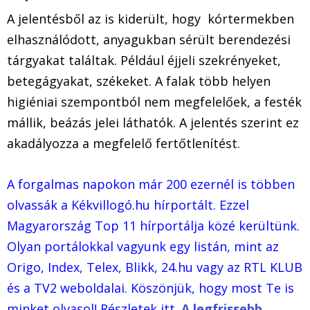
A jelentésből az is kiderült, hogy kórtermekben
elhasználódott, anyagukban sérült berendezési
tárgyakat találtak. Például éjjeli szekrényeket,
betegágyakat, székeket. A falak több helyen
higiéniai szempontból nem megfelelőek, a festék
mállik, beázás jelei láthatók. A jelentés szerint ez
akadályozza a megfelelő fertőtlenítést.
A forgalmas napokon már 200 ezernél is többen
olvassák a Kékvillogó.hu hírportált. Ezzel
Magyarország Top 11 hírportálja közé kerültünk.
Olyan portálokkal vagyunk egy listán, mint az
Origo, Index, Telex, Blikk, 24.hu vagy az RTL KLUB
és a TV2 weboldalai. Köszönjük, hogy most Te is
minket olvasol! Részletek itt.
A legfrissebb