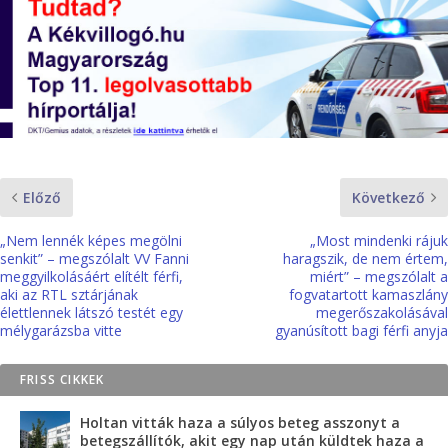
Előző
Következő
„Nem lennék képes megölni
„Most mindenki rájuk
senkit” – megszólalt VV Fanni
haragszik, de nem értem,
meggyilkolásáért elítélt férfi,
miért” – megszólalt a
aki az RTL sztárjának
fogvatartott kamaszlány
élettlennek látszó testét egy
megerőszakolásával
mélygarázsba vitte
gyanúsított bagi férfi anyja
FRISS CIKKEK
Holtan vitták haza a súlyos beteg asszonyt a
betegszállítók, akit egy nap után küldtek haza a