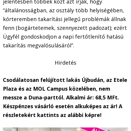
jelentésben többek közt azt írják, hogy
“általánosságban, az osztály több helyiségében,
kórteremben takarítási jellegű problémák állnak
fenn (bogártetemek, szennyezett padozat); ezért
Ügyfél gondoskodjon a napi fertőtlenítő hatású
takarítás megvalósulásáról”.
Hirdetés
Csodálatosan felújított lakás Újbudán, az Etele
Plaza és az MOL Campus közelében, nem
messze a Duna-parttól. Alkalmi ár: 68,5 MFt.
Készpénzes vásárló esetén alkuképes az ár! A
részletekért kattints az alábbi képre!