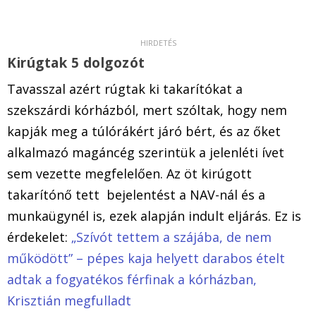
Kirúgtak 5 dolgozót
Tavasszal azért rúgtak ki takarítókat a
szekszárdi kórházból, mert szóltak, hogy nem
kapják meg a túlórákért járó bért, és az őket
alkalmazó magáncég szerintük a jelenléti ívet
sem vezette megfelelően. Az öt kirúgott
takarítónő tett bejelentést a NAV-nál és a
munkaügynél is, ezek alapján indult eljárás. Ez is
érdekelet:
„Szívót tettem a szájába, de nem
működött” – pépes kaja helyett darabos ételt
adtak a fogyatékos férfinak a kórházban,
Krisztián megfulladt