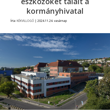
eszközöket talált a
kormányhivatal
Írta:
KÉKVILLOGÓ
|
2024.11.24. vasárnap