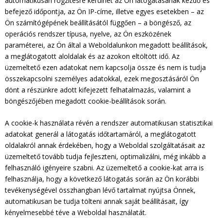
automatikusan rögzítésre kerülhet az Ön látogatásának kezdő és
befejező időpontja, az Ön IP-címe, illetve egyes esetekben – az
Ön számítógépének beállításától függően – a böngésző, az
operációs rendszer típusa, nyelve, az Ön eszközének
paraméterei, az Ön által a Weboldalunkon megadott beállítások,
a meglátogatott aloldalak és az azokon eltöltött idő. Az
üzemeltető ezen adatokat nem kapcsolja össze és nem is tudja
összekapcsolni személyes adatokkal, ezek megosztásáról Ön
dönt a részünkre adott kifejezett felhatalmazás, valamint a
böngészőjében megadott cookie-beállítások során.
A cookie-k használata révén a rendszer automatikusan statisztikai
adatokat generál a látogatás időtartamáról, a meglátogatott
oldalakról annak érdekében, hogy a Weboldal szolgáltatásait az
üzemeltető tovább tudja fejleszteni, optimalizálni, még inkább a
felhasználó igényeire szabni. Az üzemeltető a cookie-kat arra is
felhasználja, hogy a következő látogatás során az Ön korábbi
tevékenységével összhangban lévő tartalmat nyújtsa Önnek,
automatikusan be tudja tölteni annak saját beállításait, így
kényelmesebbé téve a Weboldal használatát.