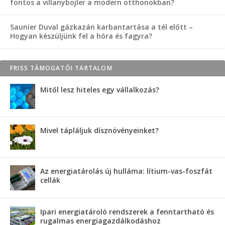
fontos a villanybojler a modern otthonokban?
Saunier Duval gázkazán karbantartása a tél előtt –
Hogyan készüljünk fel a hóra és fagyra?
FRISS TÁMOGATÓI TARTALOM
Mitől lesz hiteles egy vállalkozás?
Mivel tápláljuk dísznövényeinket?
Az energiatárolás új hulláma: lítium-vas-foszfát
cellák
Ipari energiatároló rendszerek a fenntartható és
rugalmas energiagazdálkodáshoz