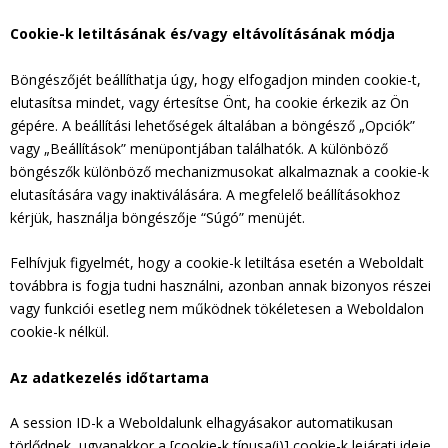
Cookie-k letiltásának és/vagy eltávolításának módja
Böngészőjét beállíthatja úgy, hogy elfogadjon minden cookie-t,
elutasítsa mindet, vagy értesítse Önt, ha cookie érkezik az Ön
gépére. A beállítási lehetőségek általában a böngésző „Opciók”
vagy „Beállítások” menüpontjában találhatók. A különböző
böngészők különböző mechanizmusokat alkalmaznak a cookie-k
elutasítására vagy inaktiválására. A megfelelő beállításokhoz
kérjük, használja böngészője “Súgó” menüjét.
Felhívjuk figyelmét, hogy a cookie-k letiltása esetén a Weboldalt
továbbra is fogja tudni használni, azonban annak bizonyos részei
vagy funkciói esetleg nem működnek tökéletesen a Weboldalon
cookie-k nélkül.
Az adatkezelés időtartama
A session ID-k a Weboldalunk elhagyásakor automatikusan
törlődnek, ugyanakkor a [cookie-k típusa(i)] cookie-k lejárati ideje