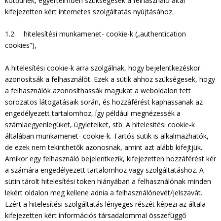
kötődnek, egyértelműen szükségesek a felhasználó által
kifejezetten kért internetes szolgáltatás nyújtásához.
1.2. hitelesítési munkamenet- cookie-k („authentication
cookies”),
A hitelesítési cookie-k arra szolgálnak, hogy bejelentkezéskor
azonosítsák a felhasználót. Ezek a sütik ahhoz szükségesek, hogy
a felhasználók azonosíthassák magukat a weboldalon tett
sorozatos látogatásaik során, és hozzáférést kaphassanak az
engedélyezett tartalomhoz, így például megnézessék a
számlaegyenlegüket, ügyleteiket, stb. A hitelesítési cookie-k
általában munkamenet- cookie-k. Tartós sütik is alkalmazhatók,
de ezek nem tekinthetők azonosnak, amint azt alább kifejtjük.
Amikor egy felhasználó bejelentkezik, kifejezetten hozzáférést kér
a számára engedélyezett tartalomhoz vagy szolgáltatáshoz. A
sütin tárolt hitelesítési token hiányában a felhasználónak minden
lekért oldalon meg kellene adnia a felhasználónevét/jelszavát.
Ezért a hitelesítési szolgáltatás lényeges részét képezi az általa
kifejezetten kért információs társadalommal összefüggő