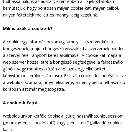
tudhassa nálunk az adatait, ezért ebben a Tájékoztatóban
bemutatjuk, hogy pontosan milyen cookie-kat, milyen célból,
milyen feltételek mellett és mennyi ideig kezelünk.
Mik is azok a cookie-k?
A cookie egy információcsomag, amelyet a szerver küld a
böngészőnek, majd a böngésző visszaküld a szervernek minden,
a szerver felé irányított kérés alkalmával. A cookie-kat maga a
web szerver hozza létre a böngésző segítségével a felhasználó
gépén, vagy mobil eszközén ahol azok egy elkülönített
könyvtárban kerülnek tárolásra. Ezáltal a cookie-k lehetővé teszik
a weboldal számára, hogy felismerje, amennyiben a felhasználó
korábban azt már meglátogatta.
A cookie-k fajtái
Weboldalunkon kétféle cookie-t (sütit) használhatunk: „session”
(„munkamenet cookie-kat”) vagy „persistent” („állandó cookie-
kat”).