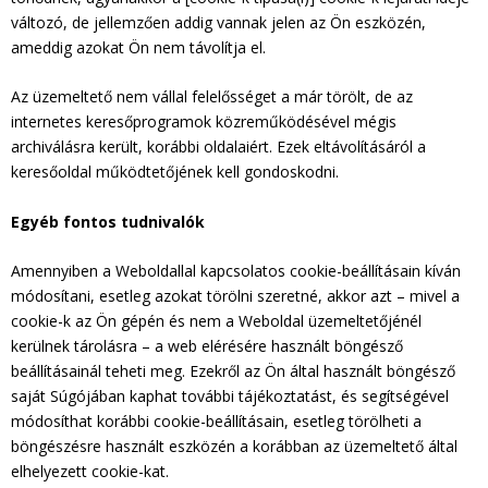
változó, de jellemzően addig vannak jelen az Ön eszközén,
ameddig azokat Ön nem távolítja el.
Az üzemeltető nem vállal felelősséget a már törölt, de az
internetes keresőprogramok közreműködésével mégis
archiválásra került, korábbi oldalaiért. Ezek eltávolításáról a
keresőoldal működtetőjének kell gondoskodni.
Egyéb fontos tudnivalók
Amennyiben a Weboldallal kapcsolatos cookie-beállításain kíván
módosítani, esetleg azokat törölni szeretné, akkor azt – mivel a
cookie-k az Ön gépén és nem a Weboldal üzemeltetőjénél
kerülnek tárolásra – a web elérésére használt böngésző
beállításainál teheti meg. Ezekről az Ön által használt böngésző
saját Súgójában kaphat további tájékoztatást, és segítségével
módosíthat korábbi cookie-beállításain, esetleg törölheti a
böngészésre használt eszközén a korábban az üzemeltető által
elhelyezett cookie-kat.