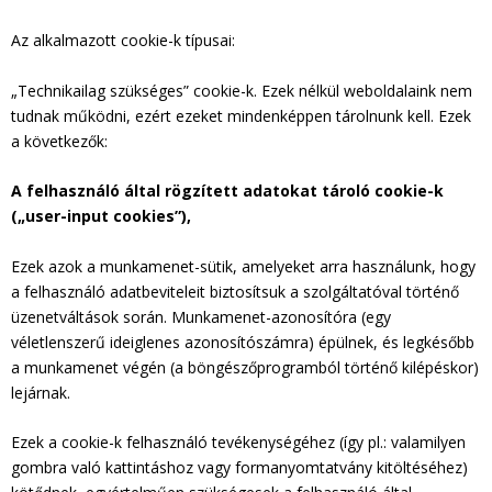
Az alkalmazott cookie-k típusai:
„Technikailag szükséges” cookie-k. Ezek nélkül weboldalaink nem
tudnak működni, ezért ezeket mindenképpen tárolnunk kell. Ezek
a következők:
A felhasználó által rögzített adatokat tároló cookie-k
(„user-input cookies”),
Ezek azok a munkamenet-sütik, amelyeket arra használunk, hogy
a felhasználó adatbeviteleit biztosítsuk a szolgáltatóval történő
üzenetváltások során. Munkamenet-azonosítóra (egy
véletlenszerű ideiglenes azonosítószámra) épülnek, és legkésőbb
a munkamenet végén (a böngészőprogramból történő kilépéskor)
lejárnak.
Ezek a cookie-k felhasználó tevékenységéhez (így pl.: valamilyen
gombra való kattintáshoz vagy formanyomtatvány kitöltéséhez)