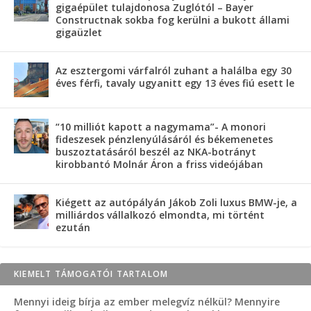
gigaépület tulajdonosa Zuglótól – Bayer
Constructnak sokba fog kerülni a bukott állami
gigaüzlet
Az esztergomi várfalról zuhant a halálba egy 30
éves férfi, tavaly ugyanitt egy 13 éves fiú esett le
“10 milliót kapott a nagymama”- A monori
fideszesek pénzlenyúlásáról és békemenetes
buszoztatásáról beszél az NKA-botrányt
kirobbantó Molnár Áron a friss videójában
Kiégett az autópályán Jákob Zoli luxus BMW-je, a
milliárdos vállalkozó elmondta, mi történt
ezután
KIEMELT TÁMOGATÓI TARTALOM
Mennyi ideig bírja az ember melegvíz nélkül? Mennyire