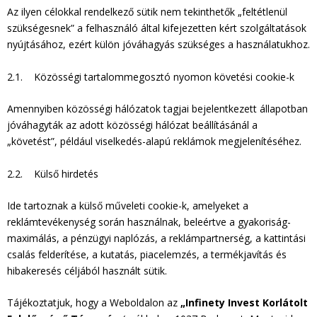
Az ilyen célokkal rendelkező sütik nem tekinthetők „feltétlenül
szükségesnek” a felhasználó által kifejezetten kért szolgáltatások
nyújtásához, ezért külön jóváhagyás szükséges a használatukhoz.
2.1. Közösségi tartalommegosztó nyomon követési cookie-k
Amennyiben közösségi hálózatok tagjai bejelentkezett állapotban
jóváhagyták az adott közösségi hálózat beállításánál a
„követést”, például viselkedés-alapú reklámok megjelenítéséhez.
2.2. Külső hirdetés
Ide tartoznak a külső műveleti cookie-k, amelyeket a
reklámtevékenység során használnak, beleértve a gyakoriság-
maximálás, a pénzügyi naplózás, a reklámpartnerség, a kattintási
csalás felderítése, a kutatás, piacelemzés, a termékjavítás és
hibakeresés céljából használt sütik.
Tájékoztatjuk, hogy a Weboldalon az
„Infinety Invest Korlátolt