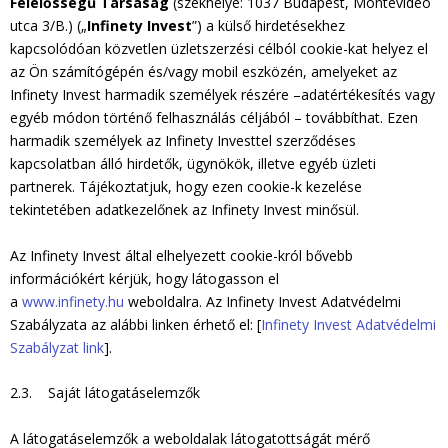
Felelősségű Társaság
(székhelye: 1037 Budapest, Montevideo
utca 3/B.) („
Infinety Invest
”) a külső hirdetésekhez
kapcsolódóan közvetlen üzletszerzési célból cookie-kat helyez el
az Ön számítógépén és/vagy mobil eszközén, amelyeket az
Infinety Invest harmadik személyek részére –adatértékesítés vagy
egyéb módon történő felhasználás céljából – továbbíthat. Ezen
harmadik személyek az Infinety Investtel szerződéses
kapcsolatban álló hirdetők, ügynökök, illetve egyéb üzleti
partnerek. Tájékoztatjuk, hogy ezen cookie-k kezelése
tekintetében adatkezelőnek az Infinety Invest minősül.
Az Infinety Invest által elhelyezett cookie-król bővebb
információkért kérjük, hogy látogasson el
a
www.infinety.hu
weboldalra. Az Infinety Invest Adatvédelmi
Szabályzata az alábbi linken érhető el: [
Infinety Invest Adatvédelmi
Szabályzat link
].
2.3. Saját látogatáselemzők
A látogatáselemzők a weboldalak látogatottságát mérő