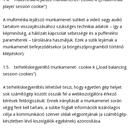
player session cookie”)
A multimédia-lejátszó munkamenet-sütiket a videó vagy audió
tartalom visszajátszásához szükséges technikai adatok – így a
képminőség, a hálózati kapcsolat sebessége és a pufferelési
paraméterek – tárolására használjuk. Ezek a sütik lejárnak a
munkamenet befejeződésekor (a böngészőprogramból történő
kilépéskor).
1.5. terheléskiegyenlítő munkamenet- cookie-k („load balancing
session cookies”)
A terheléskiegyenlítés lehetővé teszi, hogy egyetlen gép helyet
sok számítógép között osszák fel a webkiszolgálóra érkező
kérések feldolgozását. Ennek irányítását a munkamenet során
végig fent kell tartani, a sütibe foglalt információk kizárólagos
célja a kommunikáció szerver oldali végpontjának (a számítógép-
készletben lévő kiszolgálók egyikének) azonosítása.