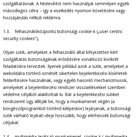
szolgáltatásnak. A hitelesítést nem használjuk semmilyen egyéb
másodlagos célra – így a viselkedés nyomon követésére vagy
hozzájárulás nélküli reklámra.
1.3. felhasználóközpontú biztonsági cookie-k („user centric
security cookies”),
Olyan sütik, amelyeket a felhasználó által kifejezetten kért
szolgáltatás biztonságának erősítésére vonatkozó konkrét
feladatokra terveztek. Ilyenek például azok a sütik, amelyeket a
weboldalra történő ismételt sikertelen bejelentkezési kísérletek
felderítésére használnak, vagy egyéb hasonló mechanizmusok,
amelyeket a bejelentkezési rendszer visszaélésekkel szemben
védelme céljából alakítottak ki. Bár a bejelentkezési sütiket
rendszerint úgy állítják be, hogy a munkamenet végén (a
böngészőprogramból történő kilépéskor) lejárjanak, a biztonsági
sütik várható lejárati ideje hosszabb, hogy elérhessék biztonsági
céljukat.
1.4. multimédia-lejátszó munkamenet- cookie-k („multimedia