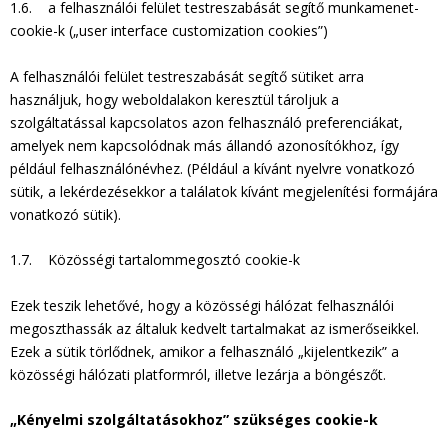
1.6. a felhasználói felület testreszabását segítő munkamenet-
cookie-k („user interface customization cookies”)
A felhasználói felület testreszabását segítő sütiket arra
használjuk, hogy weboldalakon keresztül tároljuk a
szolgáltatással kapcsolatos azon felhasználó preferenciákat,
amelyek nem kapcsolódnak más állandó azonosítókhoz, így
például felhasználónévhez. (Például a kívánt nyelvre vonatkozó
sütik, a lekérdezésekkor a találatok kívánt megjelenítési formájára
vonatkozó sütik).
1.7. Közösségi tartalommegosztó cookie-k
Ezek teszik lehetővé, hogy a közösségi hálózat felhasználói
megoszthassák az általuk kedvelt tartalmakat az ismerőseikkel.
Ezek a sütik törlődnek, amikor a felhasználó „kijelentkezik” a
közösségi hálózati platformról, illetve lezárja a böngészőt.
„Kényelmi szolgáltatásokhoz” szükséges cookie-k