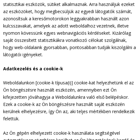
statisztikai eszközök, sütiket alkalmaznak. Arra használjuk ezeket
az eszközöket, hogy megbecsüljük az egyedi látogatók számát,
azonosítsuk a keresőmotorokon leggyakrabban használt azon
kulcsszavakat, amelyek az adott weboldalhoz vezetnek, illetve
nyomon kövessünk egyes webnavigációs kérdéseket. Kizárólag
saját összesített statisztikákra vonatkozó célokat szolgálnak,
hogy web-oldalaink gyorsabban, pontosabban tudják kiszolgálni a
látogatói igényeket.
Adatkezelés és a cookie-k
Weboldalunkon [cookie-k típusa(i)] cookie-kat helyezhetünk el az
Ön böngészésre használt eszközén, amennyiben ezt Ön
kifejezetten jóváhagyja a Weboldalunkra való első belépéskor.
Ezek a cookie-k az Ön böngészésre használt saját eszközén
kerülnek elhelyezésre, így Ön az, aki teljes mértékben rendelkezik
felettük.
Az Ön gépén elhelyezett cookie-k használata segítségével