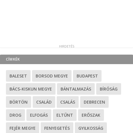
CÍMKÉK
BALESET
BORSOD MEGYE
BUDAPEST
BÁCS-KISKUN MEGYE
BÁNTALMAZÁS
BÍRÓSÁG
BÖRTÖN
CSALÁD
CSALÁS
DEBRECEN
DROG
ELFOGÁS
ELTŰNT
ERŐSZAK
FEJÉR MEGYE
FENYEGETÉS
GYILKOSSÁG