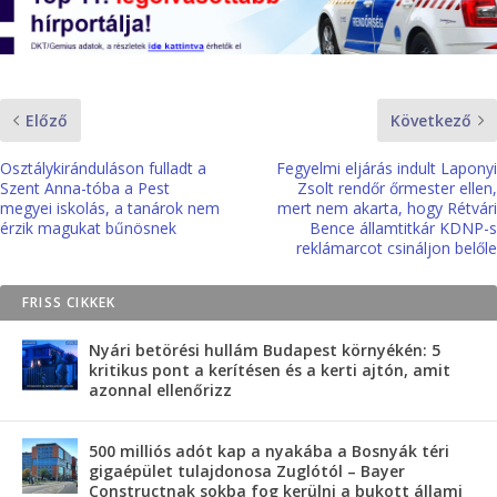
Előző
Következő
Osztálykiránduláson fulladt a
Fegyelmi eljárás indult Laponyi
Szent Anna-tóba a Pest
Zsolt rendőr őrmester ellen,
megyei iskolás, a tanárok nem
mert nem akarta, hogy Rétvári
érzik magukat bűnösnek
Bence államtitkár KDNP-s
reklámarcot csináljon belőle
FRISS CIKKEK
Nyári betörési hullám Budapest környékén: 5
kritikus pont a kerítésen és a kerti ajtón, amit
azonnal ellenőrizz
500 milliós adót kap a nyakába a Bosnyák téri
gigaépület tulajdonosa Zuglótól – Bayer
Constructnak sokba fog kerülni a bukott állami