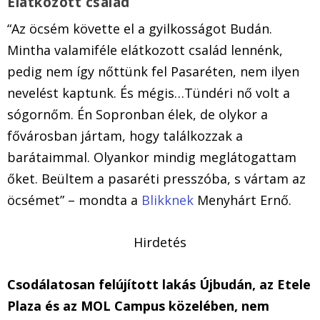
Elátkozott család
“Az öcsém követte el a gyilkosságot Budán.
Mintha valamiféle elátkozott család lennénk,
pedig nem így nőttünk fel Pasaréten, nem ilyen
nevelést kaptunk. És mégis…Tündéri nő volt a
sógornőm. Én Sopronban élek, de olykor a
fővárosban jártam, hogy találkozzak a
barátaimmal. Olyankor mindig meglátogattam
őket. Beültem a pasaréti presszóba, s vártam az
öcsémet” – mondta a
Blikknek
Menyhárt Ernő.
Hirdetés
Csodálatosan felújított lakás Újbudán, az Etele
Plaza és az MOL Campus közelében, nem