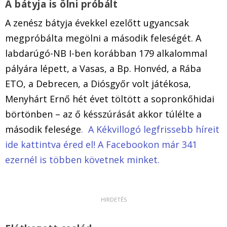
A bátyja is ölni próbált
A zenész bátyja évekkel ezelőtt ugyancsak
megpróbálta megölni a második feleségét. A
labdarúgó-NB I-ben korábban 179 alkalommal
pályára lépett, a Vasas, a Bp. Honvéd, a Rába
ETO, a Debrecen, a Diósgyőr volt játékosa,
Menyhárt Ernő hét évet töltött a sopronkőhidai
börtönben – az ő késszúrását akkor túlélte a
második felesége
.
A Kékvillogó legfrissebb híreit
ide kattintva éred el! A Facebookon már 341
ezernél is többen követnek minket.