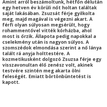
Amint arról beszámoltunk, hétfőn délután
egy hetven év körüli nőt holtan találtak
saját lakásában. Zsuzsát férje gyilkolta
meg, majd magával is végezni akart. A
férfi olyan súlyosan megsérült, hogy
rohammentővel vitték kórházba, ahol
most is őrzik. Állapota pedig napokkal a
cselekmény után is nagyon súlyos. A
szomszédok elmondása szerint a nő lánya
talált rá anyja holttestére. A
kozmetikusként dolgozó Zsuzsa férje egy
visszavonultan élő zenész volt, akinek
testvére szintén meg akarta ölni
feleségét. Emiatt börtönbüntetést is
kapott.