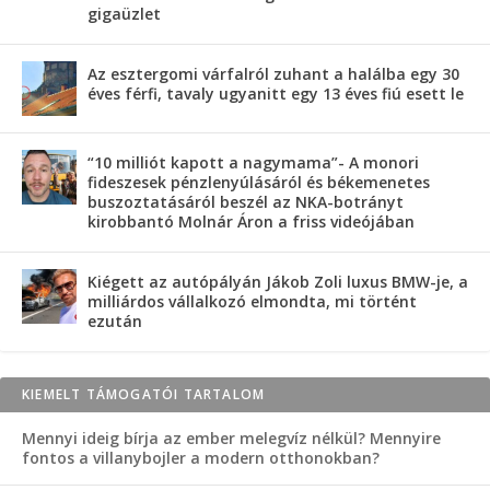
gigaüzlet
Az esztergomi várfalról zuhant a halálba egy 30
éves férfi, tavaly ugyanitt egy 13 éves fiú esett le
“10 milliót kapott a nagymama”- A monori
fideszesek pénzlenyúlásáról és békemenetes
buszoztatásáról beszél az NKA-botrányt
kirobbantó Molnár Áron a friss videójában
Kiégett az autópályán Jákob Zoli luxus BMW-je, a
milliárdos vállalkozó elmondta, mi történt
ezután
KIEMELT TÁMOGATÓI TARTALOM
Mennyi ideig bírja az ember melegvíz nélkül? Mennyire
fontos a villanybojler a modern otthonokban?