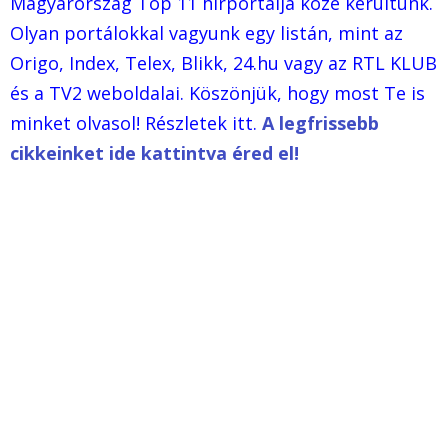
Magyarország Top 11 hírportálja közé kerültünk.
Olyan portálokkal vagyunk egy listán, mint az
Origo, Index, Telex, Blikk, 24.hu vagy az RTL KLUB
és a TV2 weboldalai. Köszönjük, hogy most Te is
minket olvasol! Részletek itt.
A legfrissebb
cikkeinket ide kattintva éred el!