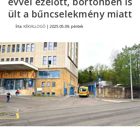
évvel ezelőtt, börtönben is
ült a bűncselekmény miatt
Írta:
KÉKVILLOGÓ
|
2025.05.09. péntek