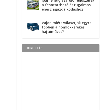
Ipari energiatároló rendszerek
a fenntartható és rugalmas
energiagazdálkodáshoz
Vajon miért választják egyre
többen a homlokkerekes
hajtóművet?
HIRDETÉS