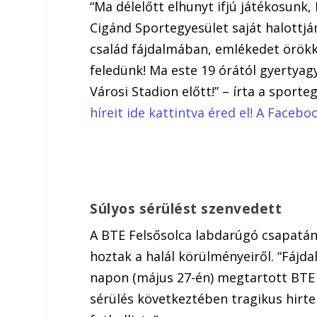
“Ma délelőtt elhunyt ifjú játékosunk
Cigánd Sportegyesület saját halottjá
család fájdalmában, emlékedet örökk
feledünk! Ma este 19 órától gyertyag
Városi Stadion előtt!” – írta a sport
híreit ide kattintva éred el! A Face
Súlyos sérülést szenvedett
A BTE Felsősolca labdarúgó csapatána
hoztak a halál körülményeiről. “Fájd
napon (május 27-én) megtartott BTE
sérülés következtében tragikus hirte