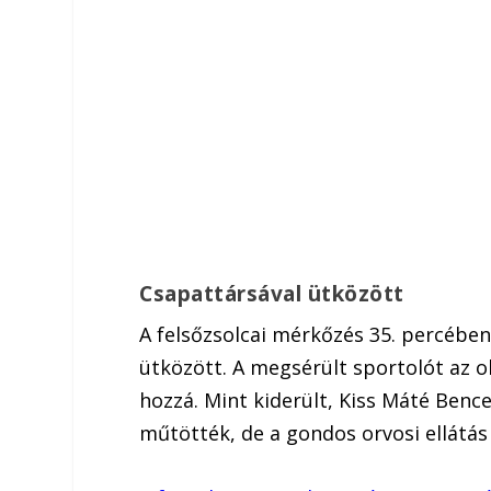
Csapattársával ütközött
A felsőzsolcai mérkőzés 35. percében
ütközött. A megsérült sportolót az 
hozzá. Mint kiderült, Kiss Máté Benc
műtötték, de a gondos orvosi ellátás