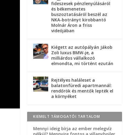
fideszesek pénzlenyúlásáról
és békemenetes
buszoztatásáról beszél az
NKA-botrányt kirobbantó
Molnár Áron a friss
videójában
Kiégett az autópályán Jákob
Zoli luxus BMW-je, a
milliárdos vállalkozó
elmondta, mi történt ezután
Rejtélyes haláleset a
balatonfüredi apartmannál:
rendőrök és mentők lepték el
a környéket
KIEMELT TÁMOGATÓI TARTALOM
Mennyi ideig bírja az ember melegvíz
nélkül? Mennyire fontos a villanybojler