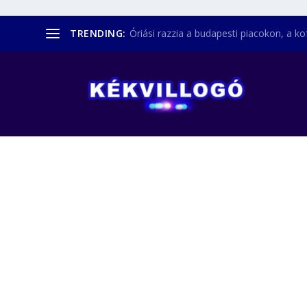
TRENDING:
Óriási razzia a budapesti piacokon, a kofá