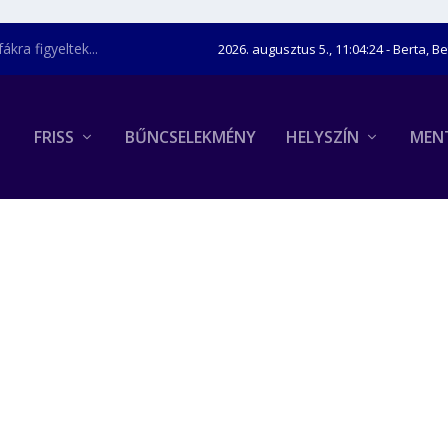
kra figyeltek...
2026. augusztus 5., 11:04:25
- Berta, B
FRISS
BŰNCSELEKMÉNY
HELYSZÍN
MEN