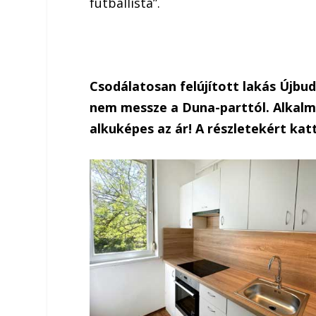
futballista”.
Csodálatosan felújított lakás Újbu
nem messze a Duna-parttól. Alkalmi
alkuképes az ár! A részletekért katt