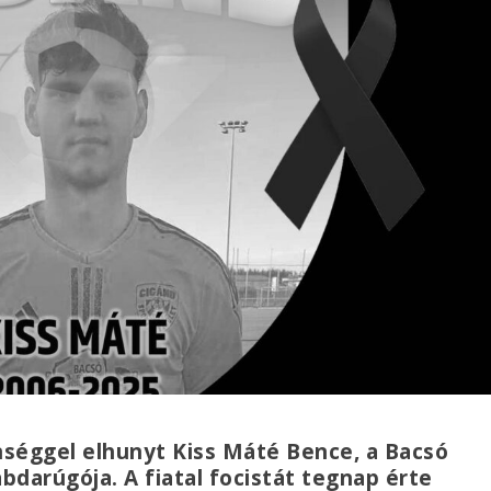
enséggel elhunyt Kiss Máté Bence, a Bacsó
bdarúgója. A fiatal focistát tegnap érte