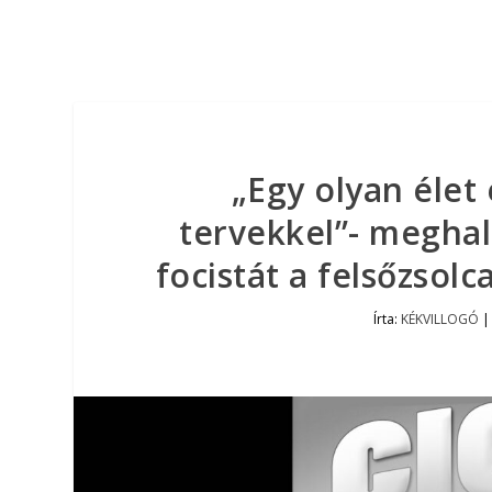
„Egy olyan élet 
tervekkel”- meghal
focistát a felsőzsol
Írta:
KÉKVILLOGÓ