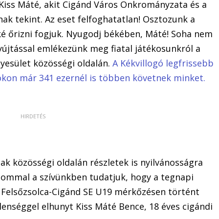
, Kiss Máté, akit Cigánd Város Önkrományzata és a
nak tekint. Az eset felfoghatatlan! Osztozunk a
é őrizni fogjuk. Nyugodj békében, Máté! Soha nem
yújtással emlékezünk meg fiatal játékosunkról a
egyesület közösségi oldalán.
A Kékvillogó legfrissebb
bookon már 341 ezernél is többen követnek minket.
k közösségi oldalán részletek is nyilvánosságra
alommal a szívünkben tudatjuk, hogy a tegnapi
 Felsőzsolca-Cigánd SE U19 mérkőzésen történt
lenséggel elhunyt Kiss Máté Bence, 18 éves cigándi