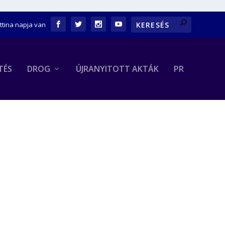
ettina napja van
TÉS
DROG
ÚJRANYITOTT AKTÁK
PR