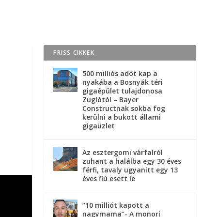
FRISS CIKKEK
500 milliós adót kap a
nyakába a Bosnyák téri
gigaépület tulajdonosa
Zuglótól – Bayer
Constructnak sokba fog
kerülni a bukott állami
gigaüzlet
Az esztergomi várfalról
zuhant a halálba egy 30 éves
férfi, tavaly ugyanitt egy 13
éves fiú esett le
“10 milliót kapott a
nagymama”- A monori