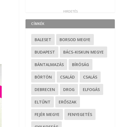
CÍMKÉK
BALESET
BORSOD MEGYE
BUDAPEST
BÁCS-KISKUN MEGYE
BÁNTALMAZÁS
BÍRÓSÁG
BÖRTÖN
CSALÁD
CSALÁS
DEBRECEN
DROG
ELFOGÁS
ELTŰNT
ERŐSZAK
FEJÉR MEGYE
FENYEGETÉS
GYILKOSSÁG