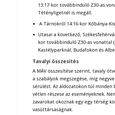
13:17-kor továbbinduló Z30-as vona
Tétényligetnél is megáll.
A Tárnokról 14:16-kor Kőbánya-Kis
Utasai a következő, Székesfehérvár
kor továbbinduló Z30-as vonattal (
Kastélyparknál, Budafokon és Alber
Tavalyi összesítés
A MÁV összesítése szerint, tavaly ötv
a szabályok megszegése, míg negyve
sérülést. Az áldozatokon túl minden 
vétlen részese az eseményeknek. Nem
zavarokat okoznak egy-egy térség köz
vasúttársaságnak.