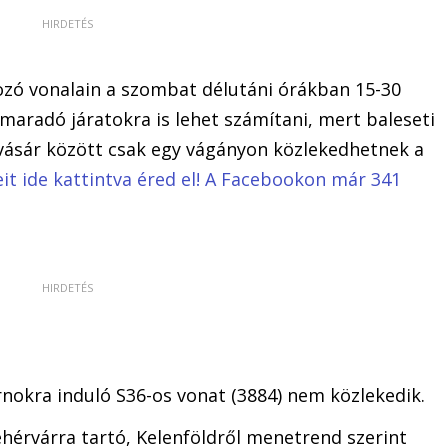
kozó vonalain a szombat délutáni órákban 15-30
maradó járatokra is lehet számítani, mert baleseti
vásár között csak egy vágányon közlekedhetnek a
eit ide kattintva éred el! A Facebookon már 341
rnokra induló S36-os vonat (3884) nem közlekedik.
ehérvárra tartó, Kelenföldről menetrend szerint