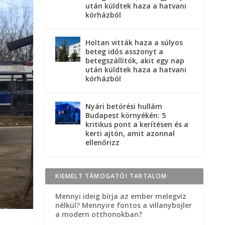
után küldtek haza a hatvani
kórházból
Holtan vitták haza a súlyos
beteg idős asszonyt a
betegszállítók, akit egy nap
után küldtek haza a hatvani
kórházból
Nyári betörési hullám
Budapest környékén: 5
kritikus pont a kerítésen és a
kerti ajtón, amit azonnal
ellenőrizz
KIEMELT TÁMOGATÓI TARTALOM
Mennyi ideig bírja az ember melegvíz
nélkül? Mennyire fontos a villanybojler
a modern otthonokban?