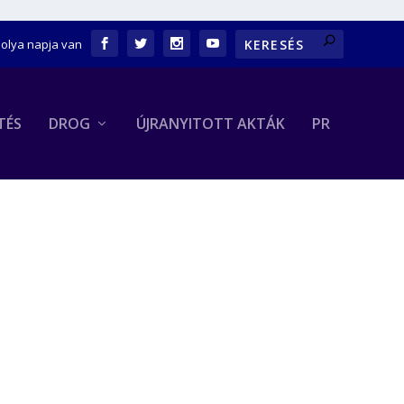
bolya napja van
TÉS
DROG
ÚJRANYITOTT AKTÁK
PR