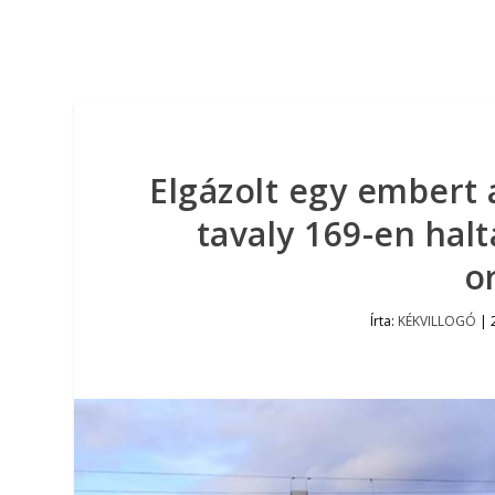
Elgázolt egy embert
tavaly 169-en hal
o
Írta:
KÉKVILLOGÓ
|