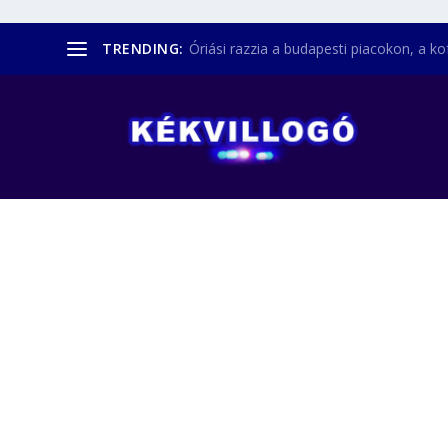
TRENDING:
Óriási razzia a budapesti piacokon, a kofá