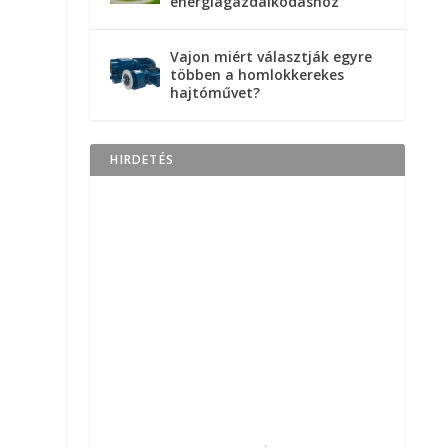
energiagazdálkodáshoz
Vajon miért választják egyre
többen a homlokkerekes
hajtóművet?
HIRDETÉS