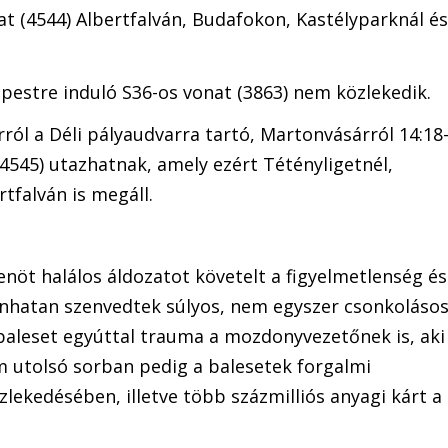
t (4544) Albertfalván, Budafokon, Kastélyparknál és
pestre induló S36-os vonat (3863) nem közlekedik.
ról a Déli pályaudvarra tartó, Martonvásárról 14:18
4545) utazhatnak, amely ezért Tétényligetnél,
tfalván is megáll.
enöt halálos áldozatot követelt a figyelmetlenség és
nhatan szenvedtek súlyos, nem egyszer csonkoláso
baleset egyúttal trauma a mozdonyvezetőnek is, aki
 utolsó sorban pedig a balesetek forgalmi
lekedésében, illetve több százmilliós anyagi kárt a