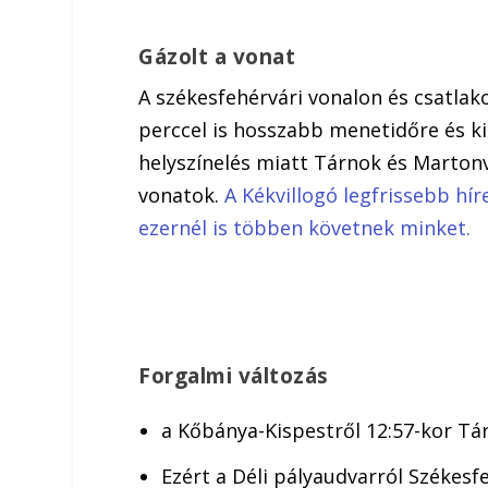
Gázolt a vonat
A székesfehérvári vonalon és csatla
perccel is hosszabb menetidőre és ki
helyszínelés miatt Tárnok és Marton
vonatok.
A Kékvillogó legfrissebb hír
ezernél is többen követnek minket.
Forgalmi változás
a Kőbánya-Kispestről 12:57-kor Tá
Ezért a Déli pályaudvarról Székesf