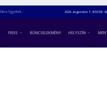
kra figyeltek...
2026. augusztus 7., 8:50:59
- I
FRISS
BŰNCSELEKMÉNY
HELYSZÍN
MEN