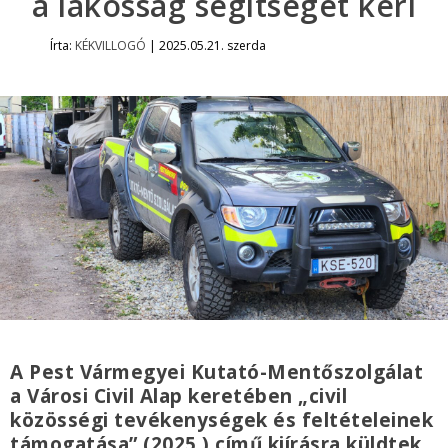
a lakosság segítségét kéri
Írta:
KÉKVILLOGÓ
|
2025.05.21. szerda
A Pest Vármegyei Kutató-Mentőszolgálat
a Városi Civil Alap keretében „civil
közösségi tevékenységek és feltételeinek
támogatása” (2025.) című kiírásra küldtek