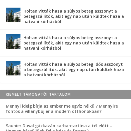
Holtan vitták haza a súlyos beteg asszonyt a
betegszállítók, akit egy nap után küldtek haza a
hatvani kórházból
Holtan vitták haza a súlyos beteg asszonyt a
betegszállítók, akit egy nap után küldtek haza a
hatvani kórházból
Holtan vitták haza a súlyos beteg idős asszonyt
a betegszállítók, akit egy nap után küldtek haza
a hatvani kórházból
KIEMELT TÁMOGATÓI TARTALOM
Mennyi ideig bírja az ember melegvíz nélkül? Mennyire
fontos a villanybojler a modern otthonokban?
Saunier Duval gázkazán karbantartása a tél előtt –
Hogyan készüljünk fel a hóra és fagyra?