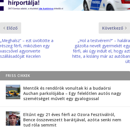
Előző
Következő
„Meghalsz” – ezt üvöltötte a
„Hol a testvérem?” – halálra
részeg férfi, miközben egy
gázolta nevelt gyermekét egy
vascsővel agyonverte
férfi, aki úgy indult el, hogy azt
szállásadóját Kecelen
hitte, a kislány már az autóban
ült
FRISS CIKKEK
Mentők és rendőrök vonultak ki a budaörsi
Auchan parkolójába – Egy felelőtlen autós nagy
szemétséget művelt egy gyalogossal
Eltűnt egy 21 éves férfi az Ozora Fesztiválról,
Bence összeveszett barátjával, azóta senki nem
tud róla semmit