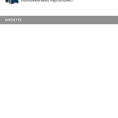
homlokkerekes hajtóművet?
HIRDETÉS