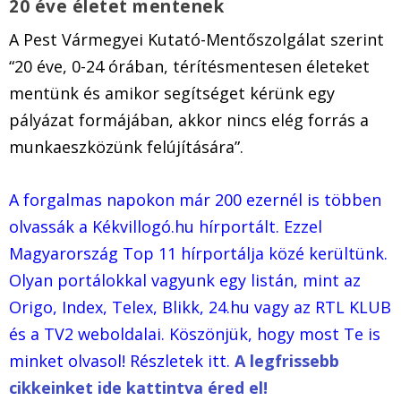
20 éve életet mentenek
A Pest Vármegyei Kutató-Mentőszolgálat szerint
“20 éve, 0-24 órában, térítésmentesen életeket
mentünk és amikor segítséget kérünk egy
pályázat formájában, akkor nincs elég forrás a
munkaeszközünk felújítására”.
A forgalmas napokon már 200 ezernél is többen
olvassák a Kékvillogó.hu hírportált. Ezzel
Magyarország Top 11 hírportálja közé kerültünk.
Olyan portálokkal vagyunk egy listán, mint az
Origo, Index, Telex, Blikk, 24.hu vagy az RTL KLUB
és a TV2 weboldalai. Köszönjük, hogy most Te is
minket olvasol! Részletek itt.
A legfrissebb
cikkeinket ide kattintva éred el!