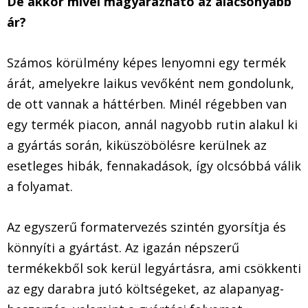
De akkor mivel magyarázható az alacsonyabb
ár?
Számos körülmény képes lenyomni egy termék
árát, amelyekre laikus vevőként nem gondolunk,
de ott vannak a háttérben. Minél régebben van
egy termék piacon, annál nagyobb rutin alakul ki
a gyártás során, kiküszöbölésre kerülnek az
esetleges hibák, fennakadások, így olcsóbbá válik
a folyamat.
Az egyszerű formatervezés szintén gyorsítja és
könnyíti a gyártást. Az igazán népszerű
termékekből sok kerül legyártásra, ami csökkenti
az egy darabra jutó költségeket, az alapanyag-