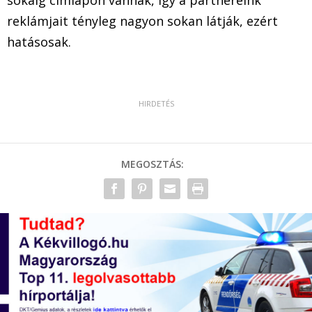
sokáig címlapon vannak, így a partnereink
reklámjait tényleg nagyon sokan látják, ezért
hatásosak.
MEGOSZTÁS: