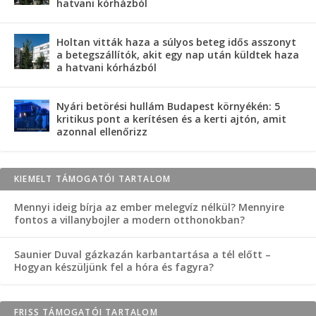
hatvani kórházból
Holtan vitták haza a súlyos beteg idős asszonyt
a betegszállítók, akit egy nap után küldtek haza
a hatvani kórházból
Nyári betörési hullám Budapest környékén: 5
kritikus pont a kerítésen és a kerti ajtón, amit
azonnal ellenőrizz
KIEMELT TÁMOGATÓI TARTALOM
Mennyi ideig bírja az ember melegvíz nélkül? Mennyire
fontos a villanybojler a modern otthonokban?
Saunier Duval gázkazán karbantartása a tél előtt –
Hogyan készüljünk fel a hóra és fagyra?
FRISS TÁMOGATÓI TARTALOM