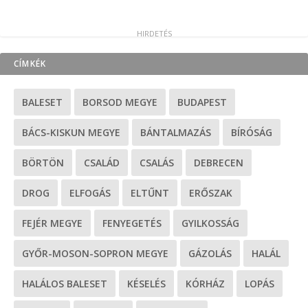
CÍMKÉK
BALESET
BORSOD MEGYE
BUDAPEST
BÁCS-KISKUN MEGYE
BÁNTALMAZÁS
BÍRÓSÁG
BÖRTÖN
CSALÁD
CSALÁS
DEBRECEN
DROG
ELFOGÁS
ELTŰNT
ERŐSZAK
FEJÉR MEGYE
FENYEGETÉS
GYILKOSSÁG
GYŐR-MOSON-SOPRON MEGYE
GÁZOLÁS
HALÁL
HALÁLOS BALESET
KÉSELÉS
KÓRHÁZ
LOPÁS