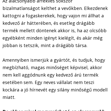
Az alacsonyabb árfekvés sokszor
bizalmatlanságot kelthet a vevőkben. Elkezdenek
kattogni a fogaskerekek, hogy vajon mi állhat a
kedvező ár hátterében, és esetleg drágább
termék mellett döntenek akkor is, ha az olcsóbb
egyébként minden igényt kielégít, és akár még
jobban is tetszik, mint a drágább társa.
Amennyiben ismerjük a gyártót, és tudjuk, hogy
megbízható, magas minőséget képvisel, akkor
nem kell aggódnunk egy kedvező árú termék
esetében sem. Egy neves vállalat nem teszi
kockára a jó hírnevét egy silány minőségű modell
miatt.