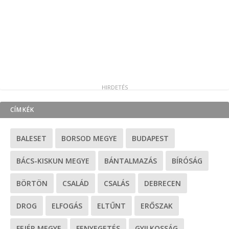
CÍMKÉK
BALESET
BORSOD MEGYE
BUDAPEST
BÁCS-KISKUN MEGYE
BÁNTALMAZÁS
BÍRÓSÁG
BÖRTÖN
CSALÁD
CSALÁS
DEBRECEN
DROG
ELFOGÁS
ELTŰNT
ERŐSZAK
FEJÉR MEGYE
FENYEGETÉS
GYILKOSSÁG