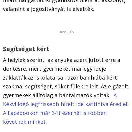
miatt hallgatták ki gyanúsítottként az asszonyt,
valamint a jogosítványát is elvették.
Segítséget kért
A helyiek szerint az anyuka azért jutott erre a
döntésre, mert gyermekét már egy ideje
zaklatták az iskolatársai, azonban hiába kért
szakmai segítséget, süket fülekre lelt. Az elgázolt
gyermekek állítólag a bántalmazók voltak.
A
Kékvillogó legfrissebb híreit ide kattintva éred el!
A Facebookon már 341 ezernél is többen
követnek minket.