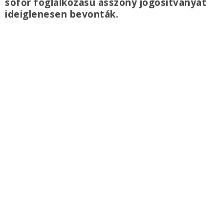
sofőr foglalkozású asszony jogosítványát
ideiglenesen bevonták.