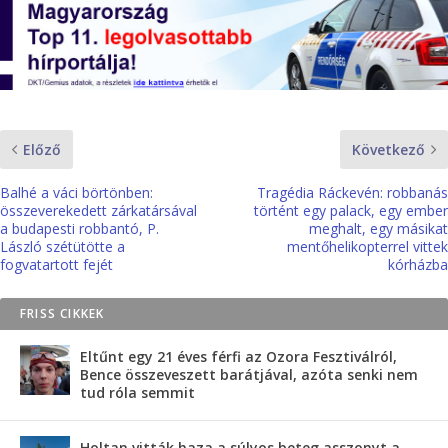
Előző
Következő
Balhé a váci börtönben:
Tragédia Ráckevén: robbanás
összeverekedett zárkatársával
történt egy palack, egy ember
a budapesti robbantó, P.
meghalt, egy másikat
László szétütötte a
mentőhelikopterrel vittek
fogvatartott fejét
kórházba
FRISS CIKKEK
Eltűnt egy 21 éves férfi az Ozora Fesztiválról,
Bence összeveszett barátjával, azóta senki nem
tud róla semmit
Holtan vitták haza a súlyos beteg asszonyt a