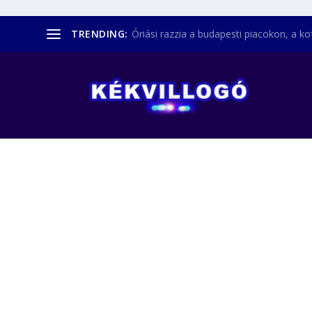
TRENDING:
Óriási razzia a budapesti piacokon, a kofá