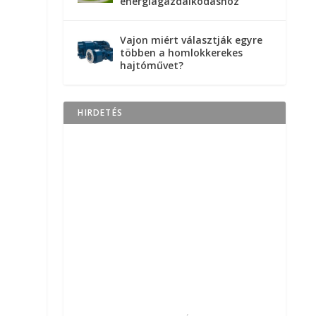
energiagazdálkodáshoz
Vajon miért választják egyre
többen a homlokkerekes
hajtóművet?
HIRDETÉS