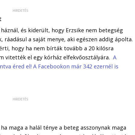
t
a háznál, és kiderült, hogy Erzsike nem betegség
 ráadásul a saját menye, aki egészen addig ápolta.
rti, hogy ha nem bírták tovább a 20 kilósra
m vitették el egy kórház elfekvőosztályára.
A
tintva éred el! A Facebookon már 342 ezernél is
g ha maga a halál ténye a beteg asszonynak maga