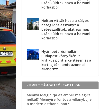
után küldtek haza a hatvani
kórházból
Holtan vitták haza a súlyos
beteg idős asszonyt a
betegszállítók, akit egy nap
után küldtek haza a hatvani
kórházból
Nyári betörési hullám
Budapest környékén: 5
kritikus pont a kerítésen és a
kerti ajtón, amit azonnal
ellenőrizz
KIEMELT TÁMOGATÓI TARTALOM
Mennyi ideig bírja az ember melegvíz
nélkül? Mennyire fontos a villanybojler
a modern otthonokban?