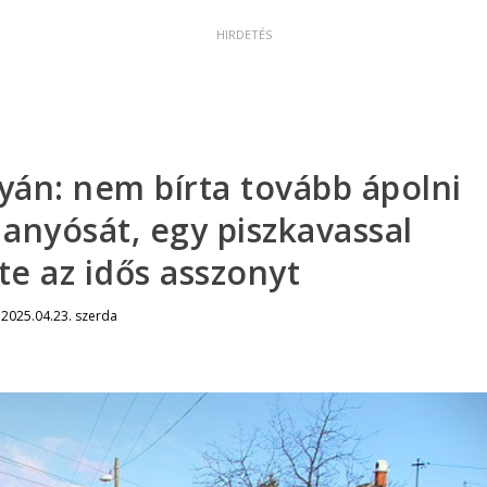
yán: nem bírta tovább ápolni
anyósát, egy piszkavassal
e az idős asszonyt
|
2025.04.23. szerda