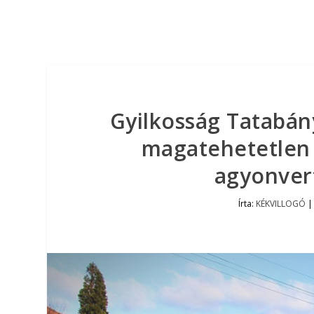
Gyilkosság Tatabán
magatehetetlen 
agyonvert
Írta:
KÉKVILLOGÓ