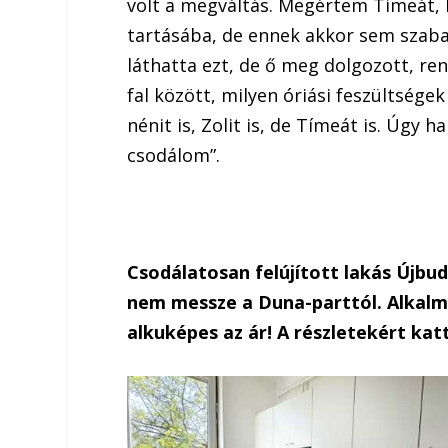
volt a megváltás. Megértem Tímeát, 
tartásába, de ennek akkor sem szaba
láthatta ezt, de ő meg dolgozott, re
fal között, milyen óriási feszültsége
nénit is, Zolit is, de Tímeát is. Úgy h
csodálom”.
Csodálatosan felújított lakás Újbu
nem messze a Duna-parttól. Alkalmi
alkuképes az ár! A részletekért katt