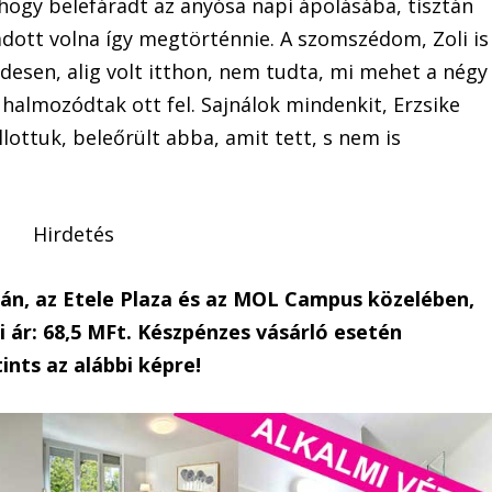
hogy belefáradt az anyósa napi ápolásába, tisztán
dott volna így megtörténnie. A szomszédom, Zoli is
ndesen, alig volt itthon, nem tudta, mi mehet a négy
k halmozódtak ott fel. Sajnálok mindenkit, Erzsike
allottuk, beleőrült abba, amit tett, s nem is
Hirdetés
dán, az Etele Plaza és az MOL Campus közelében,
 ár: 68,5 MFt. Készpénzes vásárló esetén
ints az alábbi képre!