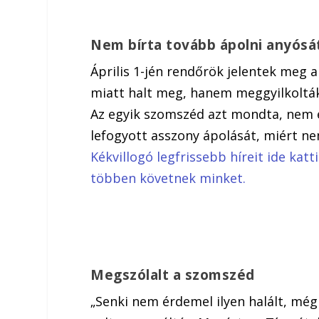
Nem bírta tovább ápolni anyósá
Április 1-jén rendőrök jelentek meg 
miatt halt meg, hanem meggyilkolták,
Az egyik szomszéd azt mondta, nem é
lefogyott asszony ápolását, miért ne
Kékvillogó legfrissebb híreit ide kat
többen követnek minket.
Megszólalt a szomszéd
„Senki nem érdemel ilyen halált, mé