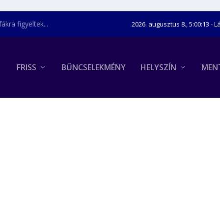
kra figyeltek...
2026. augusztus 8., 5:00:14
- L
FRISS
BŰNCSELEKMÉNY
HELYSZÍN
MEN