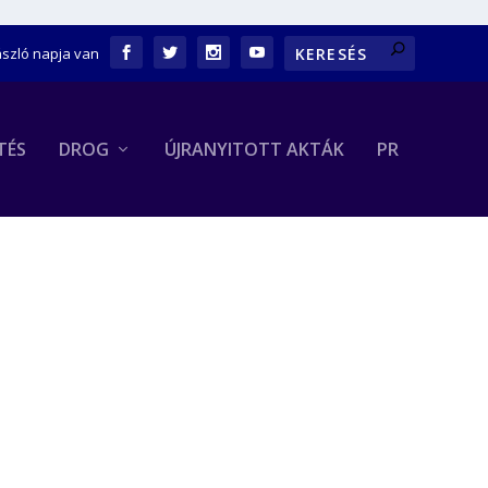
ászló napja van
TÉS
DROG
ÚJRANYITOTT AKTÁK
PR