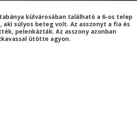
atabánya külvárosában található a 6-os telep
is, aki súlyos beteg volt. Az asszonyt a fia és
tték, pelenkázták. Az asszony azonban
zkavassal ütötte agyon.