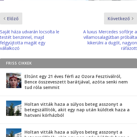
Előző
Következő
Saját háza udvarán locsolta le
A luxus Mercedes sofőrje a
testét benzinnel, majd
villamosalagútban próbálta
felgyújtotta magát egy
kikerülni a dugót, nagyon
vállalkozó
ráfázott
FRISS CIKKEK
Eltűnt egy 21 éves férfi az Ozora Fesztiválról,
Bence összeveszett barátjával, azóta senki nem
tud róla semmit
Holtan vitták haza a súlyos beteg asszonyt a
betegszállítók, akit egy nap után küldtek haza a
hatvani kórházból
Holtan vitták haza a súlyos beteg asszonyt a