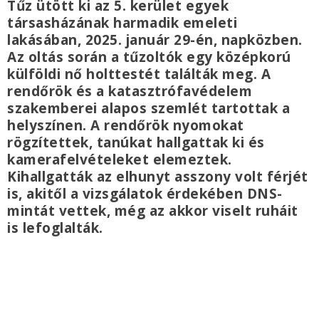
Tűz ütött ki az 5. kerület egyek
társasházának harmadik emeleti
lakásában, 2025. január 29-én, napközben.
Az oltás során a tűzoltók egy középkorú
külföldi nő holttestét találták meg. A
rendőrök és a katasztrófavédelem
szakemberei alapos szemlét tartottak a
helyszínen. A rendőrök nyomokat
rögzítettek, tanúkat hallgattak ki és
kamerafelvételeket elemeztek.
Kihallgatták az elhunyt asszony volt férjét
is, akitől a vizsgálatok érdekében DNS-
mintát vettek, még az akkor viselt ruháit
is lefoglalták.