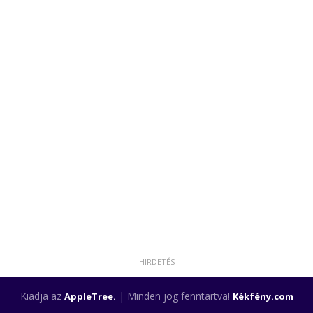
Kiadja az
| Minden jog fenntartva!
AppleTree.
Kékfény.com