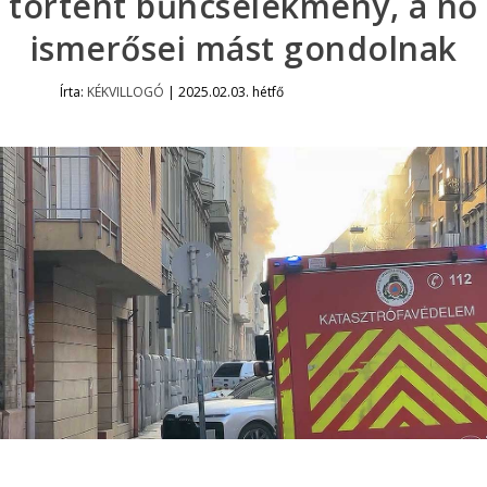
történt bűncselekmény, a nő
ismerősei mást gondolnak
Írta:
KÉKVILLOGÓ
|
2025.02.03. hétfő