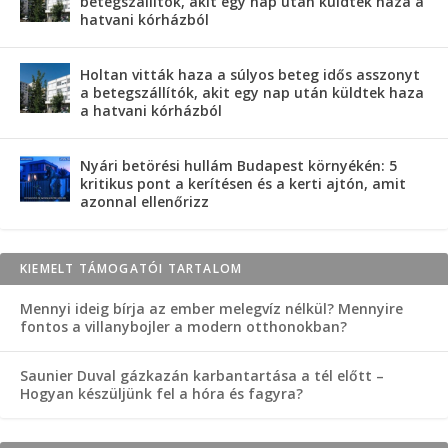
betegszállítók, akit egy nap után küldtek haza a
hatvani kórházból
Holtan vitták haza a súlyos beteg idős asszonyt
a betegszállítók, akit egy nap után küldtek haza
a hatvani kórházból
Nyári betörési hullám Budapest környékén: 5
kritikus pont a kerítésen és a kerti ajtón, amit
azonnal ellenőrizz
KIEMELT TÁMOGATÓI TARTALOM
Mennyi ideig bírja az ember melegvíz nélkül? Mennyire
fontos a villanybojler a modern otthonokban?
Saunier Duval gázkazán karbantartása a tél előtt –
Hogyan készüljünk fel a hóra és fagyra?