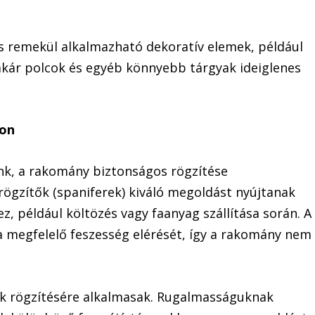
s remekül alkalmazható dekoratív elemek, például
akár polcok és egyéb könnyebb tárgyak ideiglenes
ton
unk, a rakomány biztonságos rögzítése
rögzítők (spaniferek) kiváló megoldást nyújtanak
 például költözés vagy faanyag szállítása során. A
a megfelelő feszesség elérését, így a rakomány nem
k rögzítésére alkalmasak. Rugalmasságuknak