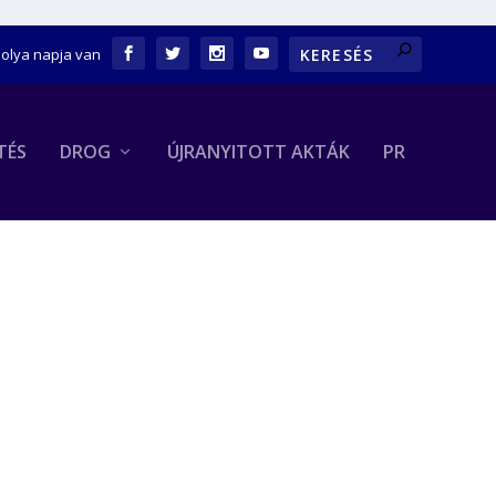
bolya napja van
TÉS
DROG
ÚJRANYITOTT AKTÁK
PR