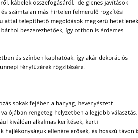
ről, kábelek összefogásáról, ideiglenes javítások
 és számtalan más hirtelen felmerülő rögzítési
dulattal telepíthető megoldások megkerülhetetlenek
e bárhol beszerezhetőek, így otthon is érdemes
tben és színben kaphatóak, így akár dekorációs
 ünnepi fényfüzérek rögzítésére.
ótozás sokak fejében a hanyag, hevenyészett
valójában rengeteg helyzetben a legjobb választás.
ul kiválóan alkalmas kerítések, kerti
 hajlékonyságuk ellenére erősek, és hosszú távon i