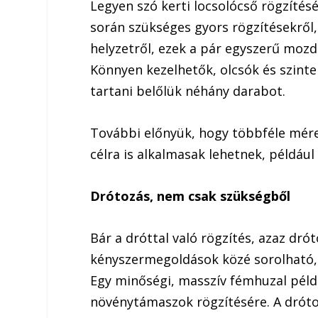
Legyen szó kerti locsolócső rögzítésé
során szükséges gyors rögzítésekről,
helyzetről, ezek a pár egyszerű moz
Könnyen kezelhetők, olcsók és szint
tartani belőlük néhány darabot.
További előnyük, hogy többféle mére
célra is alkalmasak lehetnek, például
Drótozás, nem csak szükségből
Bár a dróttal való rögzítés, azaz dr
kényszermegoldások közé sorolható, 
Egy minőségi, masszív fémhuzal példá
növénytámaszok rögzítésére. A drótok