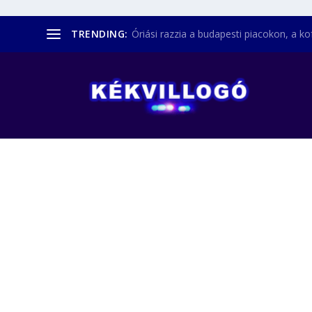
TRENDING:
Óriási razzia a budapesti piacokon, a kofá