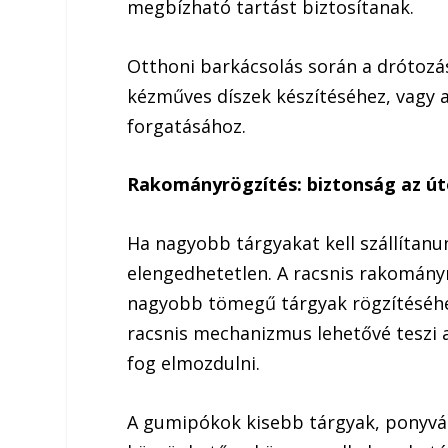
megbízható tartást biztosítanak.
Otthoni barkácsolás során a drótozá
kézműves díszek készítéséhez, vagy 
forgatásához.
Rakományrögzítés: biztonság az ú
Ha nagyobb tárgyakat kell szállítan
elengedhetetlen. A racsnis rakomány
nagyobb tömegű tárgyak rögzítéséhez,
racsnis mechanizmus lehetővé teszi 
fog elmozdulni.
A gumipókok kisebb tárgyak, ponyvá