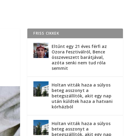
FRISS CIKKEK
Eltűnt egy 21 éves férfi az
Ozora Fesztiválról, Bence
összeveszett barátjával,
azóta senki nem tud róla
semmit
Holtan vitták haza a súlyos
beteg asszonyt a
betegszállítók, akit egy nap
után küldtek haza a hatvani
kórházból
Holtan vitták haza a súlyos
beteg asszonyt a
betegszállítók, akit egy nap