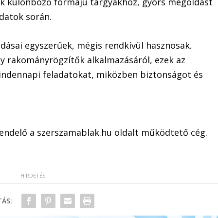
k különböző formájú tárgyakhoz, gyors megoldást
adatok során.
dásai egyszerűek, mégis rendkívül hasznosak.
y rakományrögzítők alkalmazásáról, ezek az
ndennapi feladatokat, miközben biztonságot és
rendelő a szerszamablak.hu oldalt működtető cég.
ÁS: