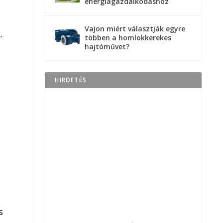
energiagazdálkodáshoz
Vajon miért választják egyre
.
többen a homlokkerekes
hajtóművet?
HIRDETÉS
s