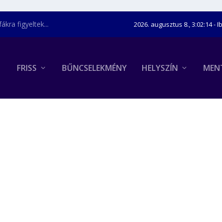
kra figyeltek...
2026. augusztus 8., 3:02:15
- I
FRISS
BŰNCSELEKMÉNY
HELYSZÍN
MEN