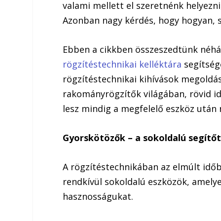
valami mellett el szeretnénk helyezni
Azonban nagy kérdés, hogy hogyan, s
Ebben a cikkben összeszedtünk néhá
rögzítéstechnikai kelléktára
segítség
rögzítéstechnikai kihívások megoldá
rakományrögzítők világában, rövid 
lesz mindig a megfelelő eszköz után 
Gyorskötözők – a sokoldalú segítő
A rögzítéstechnikában az elmúlt idő
rendkívül sokoldalú eszközök, amely
hasznosságukat.