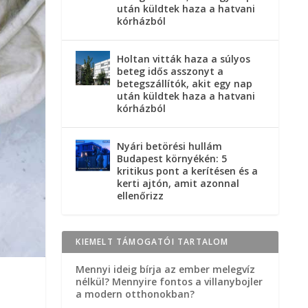
után küldtek haza a hatvani
kórházból
Holtan vitták haza a súlyos
beteg idős asszonyt a
betegszállítók, akit egy nap
után küldtek haza a hatvani
kórházból
Nyári betörési hullám
Budapest környékén: 5
kritikus pont a kerítésen és a
kerti ajtón, amit azonnal
ellenőrizz
KIEMELT TÁMOGATÓI TARTALOM
Mennyi ideig bírja az ember melegvíz
nélkül? Mennyire fontos a villanybojler
a modern otthonokban?