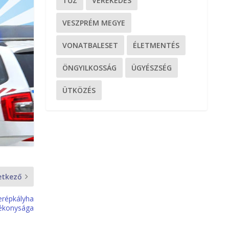
TŰZ
VEREKEDÉS
VESZPRÉM MEGYE
VONATBALESET
ÉLETMENTÉS
ÖNGYILKOSSÁG
ÜGYÉSZSÉG
ÜTKÖZÉS
etkező
erépkályha
ékonysága