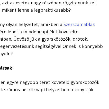
, azt az esetek nagy részében rögzítenünk kell.
 miként lenne a legpraktikusabb?
ny olyan helyzetet, amikben a
Szerszámablak
ére lehet a mindennapi élet követelte
sában. Üdvözöljük a gyorskötözők, drótok,
idegenvezetésünk segítségével Önnek is könnyebb
nyúlni!
társak
ben egyre nagyobb teret követelő gyorskötözők
ek számos hétköznapi helyzetben bizonyítják