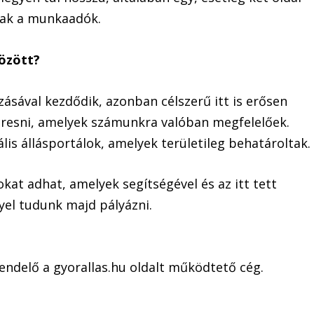
snak a munkaadók.
között?
zásával kezdődik, azonban célszerű itt is erősen
eresni, amelyek számunkra valóban megfelelőek.
lis állásportálok, amelyek területileg behatároltak.
at adhat, amelyek segítségével és az itt tett
lyel tudunk majd pályázni.
endelő a gyorallas.hu oldalt működtető cég.