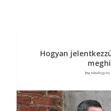
Hogyan jelentkezz
meghir
Írta:
Kékvillogo.hu