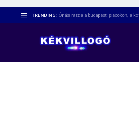
TRENDING:
Óriási razzia a budapesti piacokon, a kofá