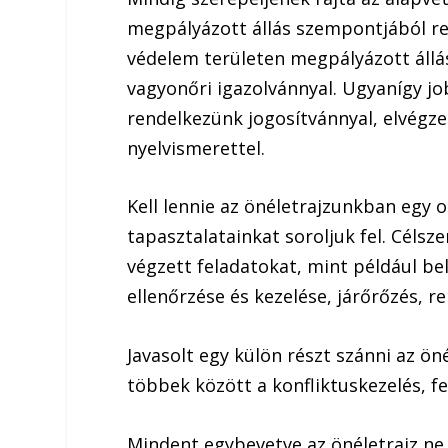
megpályázott állás szempontjából re
védelem területen megpályázott áll
vagyonőri igazolvánnyal. Ugyanígy jo
rendelkezünk jogosítvánnyal, elvégze
nyelvismerettel.
Kell lennie az önéletrajzunkban egy 
tapasztalatainkat soroljuk fel. Célsz
végzett feladatokat, mint például be
ellenőrzése és kezelése, járőrőzés, r
Javasolt egy külön részt szánni az ön
többek között a konfliktuskezelés, 
Mindent egybevetve az önéletrajz ne l