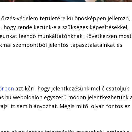
z őrzés-védelem területére különösképpen jellemző,
s, hogy rendelkezünk-e a szükséges képesítésekkel,
agunkat leendő munkáltatónknak. Következzen most
akmai szempontból jelentős tapasztalatainkat és
yőrben
azt kéri, hogy jelentkezésünk mellé csatoljuk
llas.hu weboldalon egyszerű módon jelentkezhetünk 
ajz itt sem hiányozhat. Mégis mitől olyan fontos ez