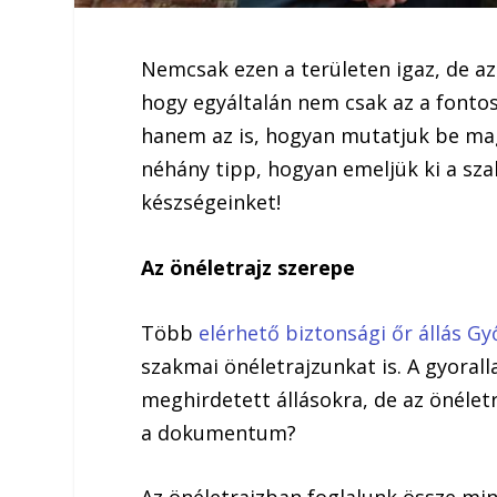
Nemcsak ezen a területen igaz, de a
hogy egyáltalán nem csak az a fonto
hanem az is, hogyan mutatjuk be m
néhány tipp, hogyan emeljük ki a sz
készségeinket!
Az önéletrajz szerepe
Több
elérhető biztonsági őr állás G
szakmai önéletrajzunkat is. A gyora
meghirdetett állásokra, de az önéletr
a dokumentum?