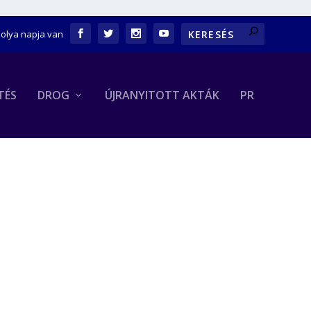
bolya napja van
TÉS
DROG
ÚJRANYITOTT AKTÁK
PR