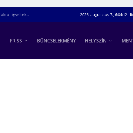
kra figyeltek...
2026. augusztus 7., 6:04:13
- I
FRISS
BŰNCSELEKMÉNY
HELYSZÍN
MEN