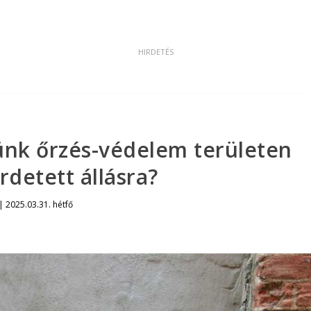
ünk őrzés-védelem területen
detett állásra?
|
2025.03.31. hétfő