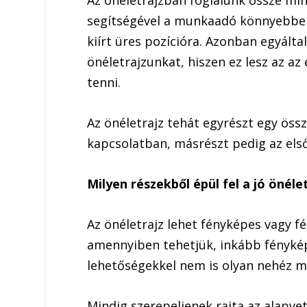
Az önéletrajzban foglalunk össze mi
segítségével a munkaadó könnyebben 
kiírt üres pozícióra. Azonban egyált
önéletrajzunkat, hiszen ez lesz az a
tenni.
Az önéletrajz tehát egyrészt egy öss
kapcsolatban, másrészt pedig az els
Milyen részekből épül fel a jó önéle
Az önéletrajz lehet fényképes vagy fé
amennyiben tehetjük, inkább fénykép
lehetőségekkel nem is olyan nehéz 
Mindig szerepeljenek rajta az alapve