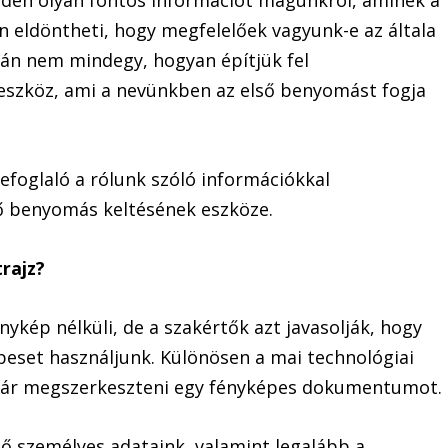
nden olyan fontos információt magunkról, aminek a
eldöntheti, hogy megfelelőek vagyunk-e az általa
alán nem mindegy, hogyan építjük fel
z eszköz, ami a nevünkben az első benyomást fogja
zefoglaló a rólunk szóló információkkal
ő benyomás keltésének eszköze.
trajz?
nykép nélküli, de a szakértők azt javasolják, hogy
eset használjunk. Különösen a mai technológiai
már megszerkeszteni egy fényképes dokumentumot.
tő személyes adataink, valamint legalább a