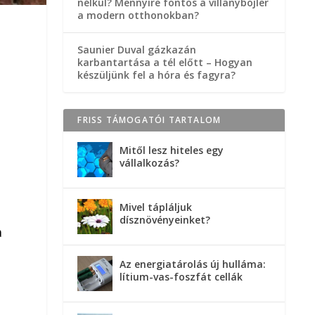
nélkül? Mennyire fontos a villanybojler
a modern otthonokban?
Saunier Duval gázkazán
karbantartása a tél előtt – Hogyan
készüljünk fel a hóra és fagyra?
FRISS TÁMOGATÓI TARTALOM
Mitől lesz hiteles egy
vállalkozás?
Mivel tápláljuk
dísznövényeinket?
a
Az energiatárolás új hulláma:
lítium-vas-foszfát cellák