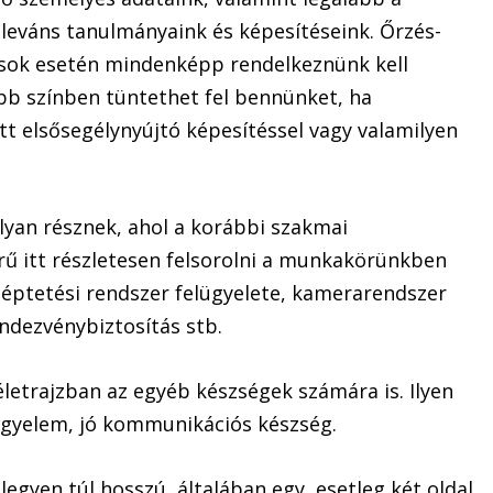
leváns tanulmányaink és képesítéseink. Őrzés-
ások esetén mindenképp rendelkeznünk kell
bb színben tüntethet fel bennünket, ha
tt elsősegélynyújtó képesítéssel vagy valamilyen
olyan résznek, ahol a korábbi szakmai
erű itt részletesen felsorolni a munkakörünkben
léptetési rendszer felügyelete, kamerarendszer
endezvénybiztosítás stb.
életrajzban az egyéb készségek számára is. Ilyen
fegyelem, jó kommunikációs készség.
egyen túl hosszú, általában egy, esetleg két oldal