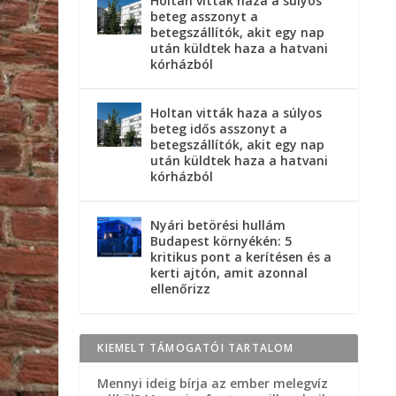
Holtan vitták haza a súlyos
beteg asszonyt a
betegszállítók, akit egy nap
után küldtek haza a hatvani
kórházból
Holtan vitták haza a súlyos
beteg idős asszonyt a
betegszállítók, akit egy nap
után küldtek haza a hatvani
kórházból
Nyári betörési hullám
Budapest környékén: 5
kritikus pont a kerítésen és a
kerti ajtón, amit azonnal
ellenőrizz
KIEMELT TÁMOGATÓI TARTALOM
Mennyi ideig bírja az ember melegvíz