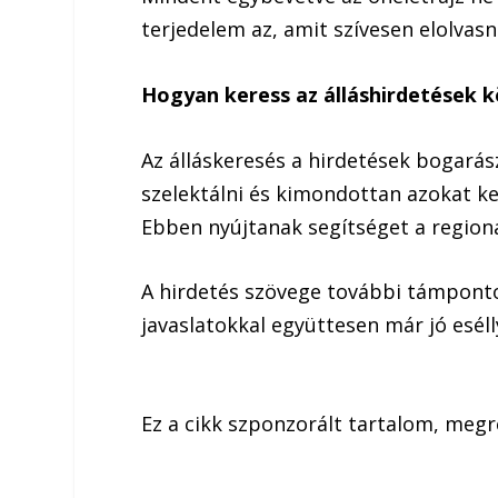
terjedelem az, amit szívesen elolva
Hogyan keress az álláshirdetések 
Az álláskeresés a hirdetések bogarás
szelektálni és kimondottan azokat k
Ebben nyújtanak segítséget a regioná
A hirdetés szövege további támpontok
javaslatokkal együttesen már jó esél
Ez a cikk szponzorált tartalom, megr