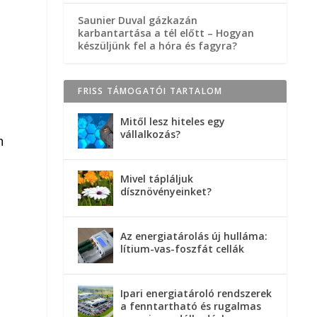
Saunier Duval gázkazán
karbantartása a tél előtt – Hogyan
a
készüljünk fel a hóra és fagyra?
FRISS TÁMOGATÓI TARTALOM
Mitől lesz hiteles egy
vállalkozás?
n
Mivel tápláljuk
dísznövényeinket?
Az energiatárolás új hulláma:
lítium-vas-foszfát cellák
k
Ipari energiatároló rendszerek
a fenntartható és rugalmas