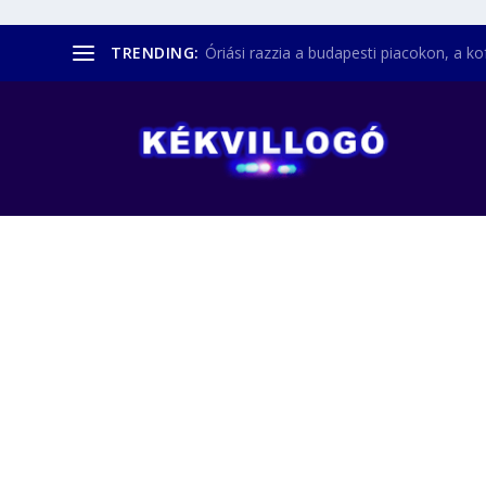
TRENDING:
Óriási razzia a budapesti piacokon, a kofá