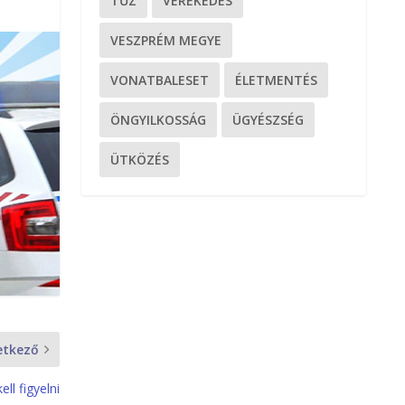
TŰZ
VEREKEDÉS
VESZPRÉM MEGYE
VONATBALESET
ÉLETMENTÉS
ÖNGYILKOSSÁG
ÜGYÉSZSÉG
ÜTKÖZÉS
etkező
ll figyelni