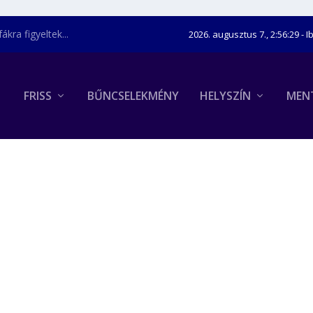
kra figyeltek...
2026. augusztus 7., 2:56:30
- I
FRISS
BŰNCSELEKMÉNY
HELYSZÍN
MEN