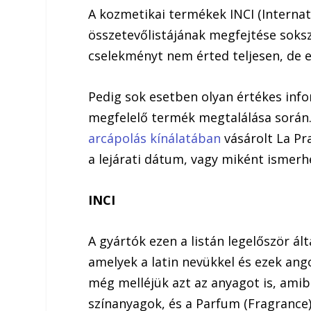
A kozmetikai termékek INCI (Interna
összetevőlistájának megfejtése soksz
cselekményt nem érted teljesen, de e
Pedig sok esetben olyan értékes inf
megfelelő termék megtalálása során
arcápolás kínálatában
vásárolt La Pr
a lejárati dátum, vagy miként ismerh
INCI
A gyártók ezen a listán legelőször ál
amelyek a latin nevükkel és ezek ang
még melléjük azt az anyagot is, amib
színanyagok, és a Parfum (Fragrance)