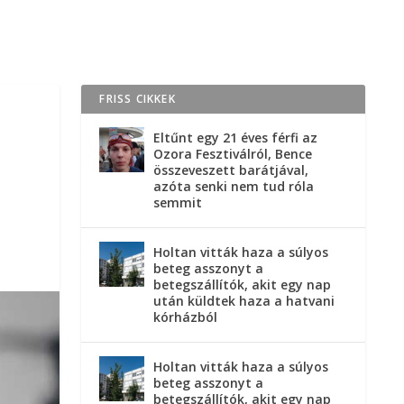
FRISS CIKKEK
Eltűnt egy 21 éves férfi az
Ozora Fesztiválról, Bence
összeveszett barátjával,
azóta senki nem tud róla
semmit
Holtan vitták haza a súlyos
beteg asszonyt a
betegszállítók, akit egy nap
után küldtek haza a hatvani
kórházból
Holtan vitták haza a súlyos
beteg asszonyt a
betegszállítók, akit egy nap