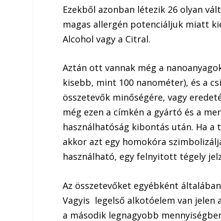
Ezekből azonban létezik 26 olyan vál
magas allergén potenciáljuk miatt kie
Alcohol vagy a Citral.
Aztán ott vannak még a nanoanyagok
kisebb, mint 100 nanométer), és a csi
összetevők minőségére, vagy eredet
még ezen a címkén a gyártó és a menn
használhatóság kibontás után. Ha a t
akkor azt egy homokóra szimbolizálja
használható, egy felnyitott tégely jel
Az összetevőket egyébként általában 
Vagyis legelső alkotóelem van jelen
a második legnagyobb mennyiségben,