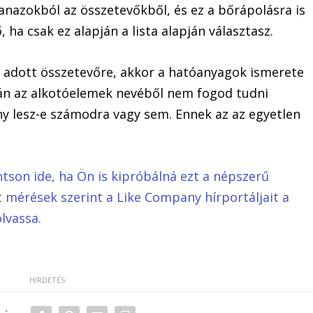
nazokból az összetevőkből, és ez a bőrápolásra is
 ha csak ez alapján a lista alapján választasz.
y adott összetevőre, akkor a hatóanyagok ismerete
pán az alkotóelemek nevéből nem fogod tudni
 lesz-e számodra vagy sem. Ennek az az egyetlen
ntson ide, ha Ön is kipróbálná ezt a népszerű
lt mérések szerint a Like Company hírportáljait a
lvassa.