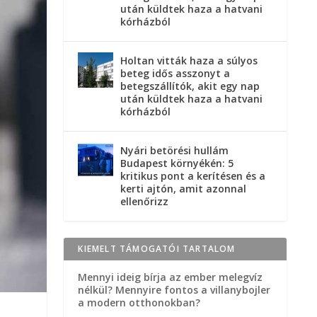
után küldtek haza a hatvani
kórházból
Holtan vitták haza a súlyos
beteg idős asszonyt a
betegszállítók, akit egy nap
után küldtek haza a hatvani
kórházból
Nyári betörési hullám
Budapest környékén: 5
kritikus pont a kerítésen és a
kerti ajtón, amit azonnal
ellenőrizz
KIEMELT TÁMOGATÓI TARTALOM
Mennyi ideig bírja az ember melegvíz
nélkül? Mennyire fontos a villanybojler
a modern otthonokban?