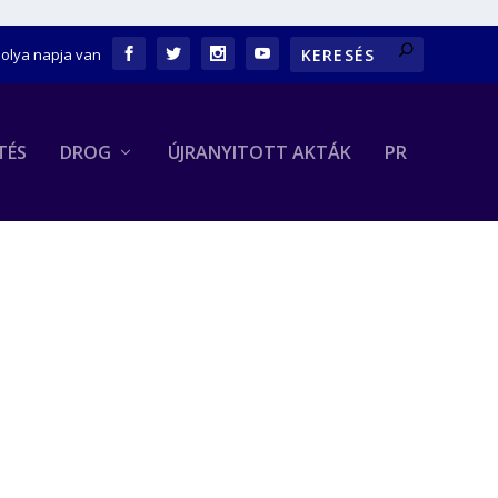
bolya napja van
TÉS
DROG
ÚJRANYITOTT AKTÁK
PR