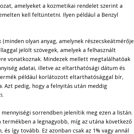
tozat, amelyeket a kozmetikai rendelet szerint a
melten kell feltüntetni. Ilyen például a Benzyl
 (minden olyan anyag, amelynek részecskeátmérője
llaggal jelölt szövegek, amelyek a felhasznált
ére vonatkoznak. Mindezek mellett megtalálhatóak
yiség adatai, illetve az eltarthatósági dátum és
ermék például korlátozott eltarthatósággal bír,
. Azt pedig, hogy a felnyitás után meddig
zi.
mennyiségi sorrendben jelenítik meg ezen a listán.
 a termékben a legnagyobb, míg az utána következő
 és így tovább. Ez azonban csak az 1% vagy annál