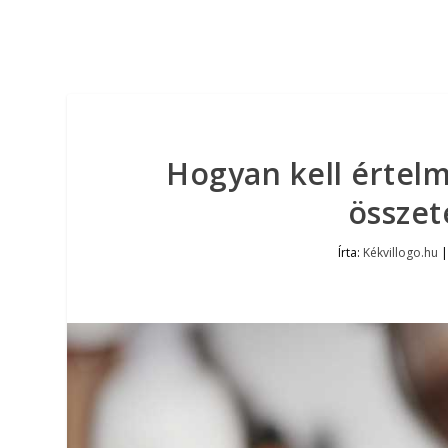
Hogyan kell értel
összet
Írta:
Kékvillogo.hu