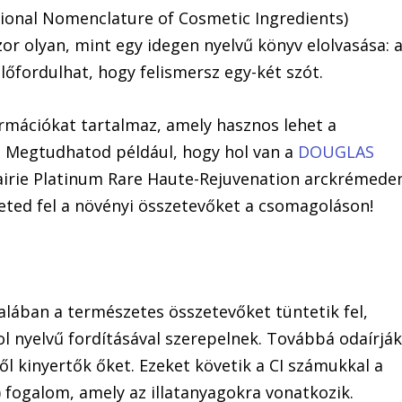
tional Nomenclature of Cosmetic Ingredients)
or olyan, mint egy idegen nyelvű könyv elolvasása: 
lőfordulhat, hogy felismersz egy-két szót.
ormációkat tartalmaz, amely hasznos lehet a
. Megtudhatod például, hogy hol van a
DOUGLAS
airie Platinum Rare Haute-Rejuvenation arckrémede
eted fel a növényi összetevőket a csomagoláson!
talában a természetes összetevőket tüntetik fel,
ol nyelvű fordításával szerepelnek. Továbbá odaírjá
ől kinyertők őket. Ezeket követik a CI számukkal a
 fogalom, amely az illatanyagokra vonatkozik.