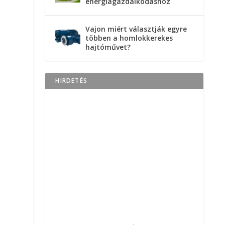
energiagazdálkodáshoz
Vajon miért választják egyre
többen a homlokkerekes
hajtóművet?
HIRDETÉS