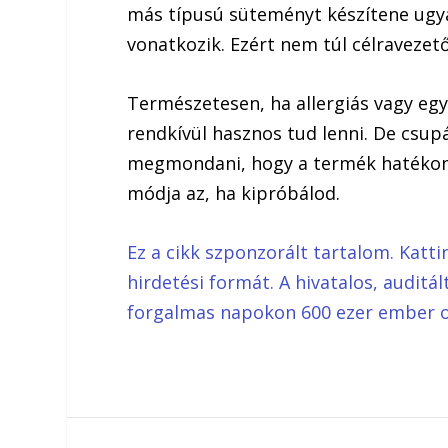
más típusú süteményt készítene ugya
vonatkozik. Ezért nem túl célravezető,
Természetesen, ha allergiás vagy eg
rendkívül hasznos tud lenni. De csu
megmondani, hogy a termék hatékony
módja az, ha kipróbálod.
Ez a cikk szponzorált tartalom. Katti
hirdetési formát. A hivatalos, auditá
forgalmas napokon 600 ezer ember o