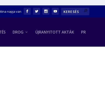
ettina napja van
TÉS
DROG
ÚJRANYITOTT AKTÁK
PR