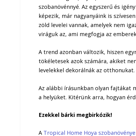
szobanövénnyé. Az egyszerű és igény
képezik, már nagyanyáink is szívesen 
zöld levelei vannak, amelyek nem iga
viráguk az, ami megfogja az emberek
A trend azonban változik, hiszen egy
tökéletesek azok számára, akiket nem
levelekkel dekorálnák az otthonukat
Az alábbi írásunkban olyan fajtákat
a helyüket. Kitérünk arra, hogyan ér
Ezekkel bárki megbirkózik!
A
Tropical Home Hoya szobanövénye