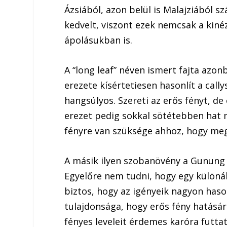
Ázsiából, azon belül is Malajziából s
kedvelt, viszont ezek nemcsak a kin
ápolásukban is.
A “long leaf” néven ismert fajta azo
erezete kísértetiesen hasonlít a cally
hangsúlyos. Szereti az erős fényt, de
erezet pedig sokkal sötétebben hat 
fényre van szüksége ahhoz, hogy megf
A másik ilyen szobanövény a Gunung G
Egyelőre nem tudni, hogy egy különáll
biztos, hogy az igényeik nagyon has
tulajdonsága, hogy erős fény hatásár
fényes leveleit érdemes karóra futtatv