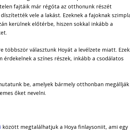
telen fajtáik már régóta az otthonunk részét
díszítették vele a lakást. Ezeknek a fajoknak szimpl
zán kerülnek előtérbe, hiszen sokkal inkább a
et.
re többször választunk Hoyát a levélzete miatt. Ezek
 érdekelnek a színes részek, inkább a csodálatos
.
 mutatunk be, amelyek bármely otthonban megállják
demes őket nevelni.
i
között megtalálhatjuk a Hoya finlaysoniit, ami egy