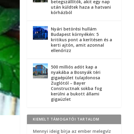
betegszállítók, akit egy nap
után küldtek haza a hatvani
kórházból
Nyári betörési hullám
Budapest környékén: 5
kritikus pont a kerítésen és a
kerti ajtón, amit azonnal
ellenőrizz
500 milliós adót kap a
nyakába a Bosnyák téri
gigaépület tulajdonosa
Zuglótól – Bayer
Constructnak sokba fog
kerülni a bukott állami
gigaüzlet
KIEMELT TÁMOGATÓI TARTALOM
Mennyi ideig bírja az ember melegvíz