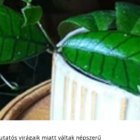
mutatós virágaik miatt váltak népszerű