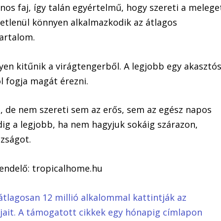
nos faj, így talán egyértelmű, hogy szereti a melege
getlenül könnyen alkalmazkodik az átlagos
artalom.
yen kitűnik a virágtengerből. A legjobb egy akasztó
l fogja magát érezni.
, de nem szereti sem az erős, sem az egész napos
dig a legjobb, ha nem hagyjuk sokáig szárazon,
azságot.
rendelő: tropicalhome.hu
átlagosan 12 millió alkalommal kattintják az
ljait. A támogatott cikkek egy hónapig címlapon