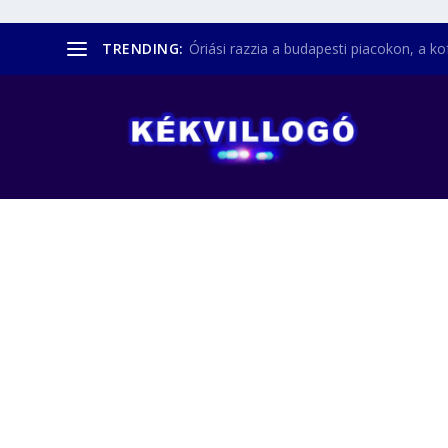
TRENDING:
Óriási razzia a budapesti piacokon, a kofá