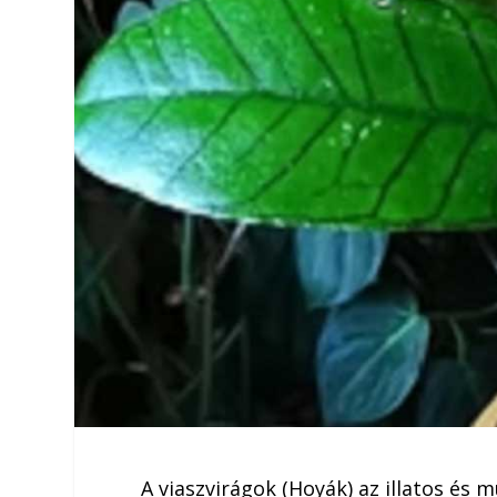
A viaszvirágok (Hoyák) az illatos és 