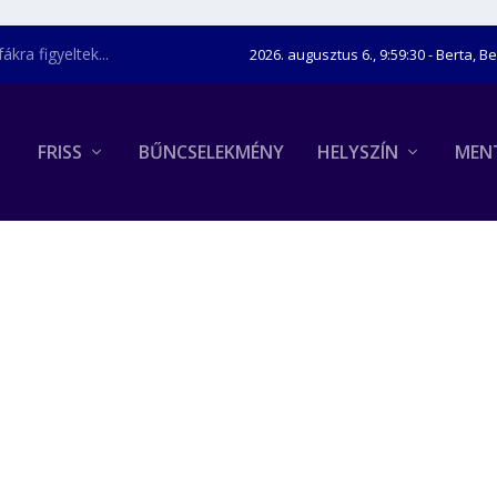
kra figyeltek...
2026. augusztus 6., 9:59:31
- Berta, B
FRISS
BŰNCSELEKMÉNY
HELYSZÍN
MEN