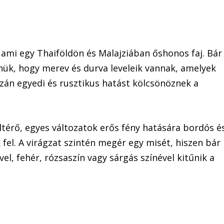
ami egy Thaiföldön és Malajziában őshonos faj. Bár
nük, hogy merev és durva leveleik vannak, amelyek
azán egyedi és rusztikus hatást kölcsönöznek a
eltérő, egyes változatok erős fény hatására bordós é
 fel. A virágzat szintén megér egy misét, hiszen bár
vel, fehér, rózsaszín vagy sárgás színével kitűnik a