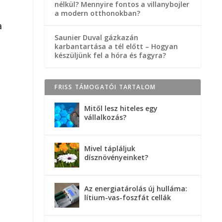
nélkül? Mennyire fontos a villanybojler
a modern otthonokban?
a
Saunier Duval gázkazán
karbantartása a tél előtt – Hogyan
készüljünk fel a hóra és fagyra?
FRISS TÁMOGATÓI TARTALOM
Mitől lesz hiteles egy
vállalkozás?
Mivel tápláljuk
dísznövényeinket?
Az energiatárolás új hulláma:
lítium-vas-foszfát cellák