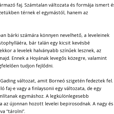
zármazó faj. Számtalan változata és formája ismert é
ézetükben térnek el egymástól, hanem az
nban bárki számára könnyen nevelhető, a leveleinek
stophylláéra, bár talán egy kicsit kevésbé
 ekkor a levelek halványabb színűek lesznek, az
majd. Ennek a Hoyának levegős közegre, valamint
elelően tudjon fejlődni.
ading változat, amit Borneó szigetén fedeztek fel.
ó faj-e vagy a finlaysonii egy változata, de egy
onlítanak egymáshoz. A legkülönlegesebb
a az újonnan hozott levelei bepirosodnak. A nagy és
a “tárolni”.