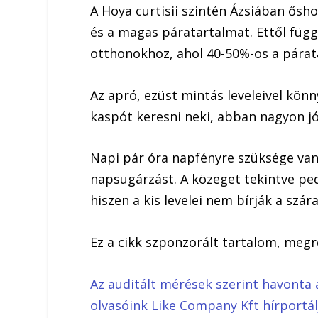
A Hoya curtisii szintén Ázsiában ősho
és a magas páratartalmat. Ettől füg
otthonokhoz, ahol 40-50%-os a párat
Az apró, ezüst mintás leveleivel könn
kaspót keresni neki, abban nagyon jó
Napi pár óra napfényre szüksége van
napsugárzást. A közeget tekintve pe
hiszen a kis levelei nem bírják a szár
Ez a cikk szponzorált tartalom, meg
Az auditált mérések szerint havonta 
olvasóink Like Company Kft hírportá