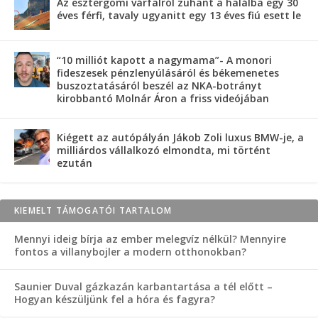
Az esztergomi várfalról zuhant a halálba egy 30
éves férfi, tavaly ugyanitt egy 13 éves fiú esett le
“10 milliót kapott a nagymama”- A monori
fideszesek pénzlenyúlásáról és békemenetes
buszoztatásáról beszél az NKA-botrányt
kirobbantó Molnár Áron a friss videójában
Kiégett az autópályán Jákob Zoli luxus BMW-je, a
milliárdos vállalkozó elmondta, mi történt
ezután
KIEMELT TÁMOGATÓI TARTALOM
Mennyi ideig bírja az ember melegvíz nélkül? Mennyire
fontos a villanybojler a modern otthonokban?
Saunier Duval gázkazán karbantartása a tél előtt –
Hogyan készüljünk fel a hóra és fagyra?