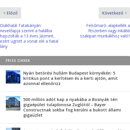
Előző
Következő
Diákhalál Tatabányán:
Felsőmaró: alapkellék a
nevelőapja szerint a halálba
fészerben vagy inkább
hajszolták a 13 éves Jázmint,
szakipari munkákhoz való?
ezért ugrott a vonat elé a fiatal
lány
FRISS CIKKEK
Nyári betörési hullám Budapest környékén: 5
kritikus pont a kerítésen és a kerti ajtón, amit
azonnal ellenőrizz
500 milliós adót kap a nyakába a Bosnyák téri
gigaépület tulajdonosa Zuglótól – Bayer
Constructnak sokba fog kerülni a bukott állami
gigaüzlet