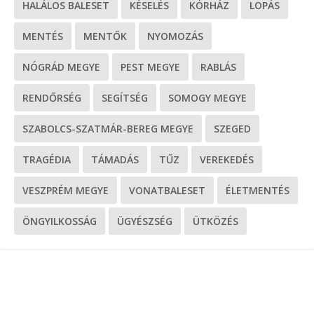
HALÁLOS BALESET
KÉSELÉS
KÓRHÁZ
LOPÁS
MENTÉS
MENTŐK
NYOMOZÁS
NÓGRÁD MEGYE
PEST MEGYE
RABLÁS
RENDŐRSÉG
SEGÍTSÉG
SOMOGY MEGYE
SZABOLCS-SZATMÁR-BEREG MEGYE
SZEGED
TRAGÉDIA
TÁMADÁS
TŰZ
VEREKEDÉS
VESZPRÉM MEGYE
VONATBALESET
ÉLETMENTÉS
ÖNGYILKOSSÁG
ÜGYÉSZSÉG
ÜTKÖZÉS