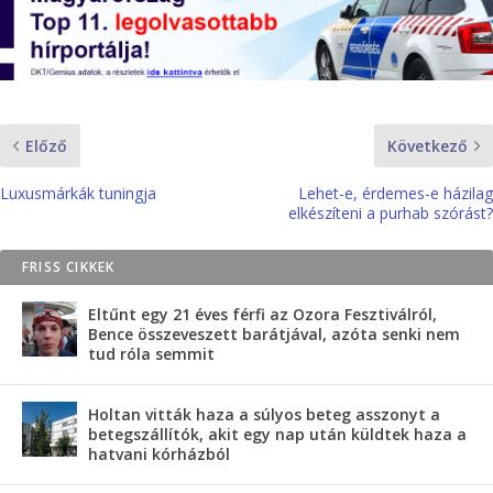
Előző
Következő
Luxusmárkák tuningja
Lehet-e, érdemes-e házilag
elkészíteni a purhab szórást?
FRISS CIKKEK
Eltűnt egy 21 éves férfi az Ozora Fesztiválról,
Bence összeveszett barátjával, azóta senki nem
tud róla semmit
Holtan vitták haza a súlyos beteg asszonyt a
betegszállítók, akit egy nap után küldtek haza a
hatvani kórházból