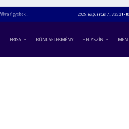
kra figyeltek...
2026. augusztus 7., 8:35:21
- I
FRISS
BŰNCSELEKMÉNY
HELYSZÍN
MEN