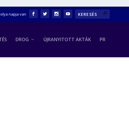
bolya napja van
TÉS
DROG
ÚJRANYITOTT AKTÁK
PR