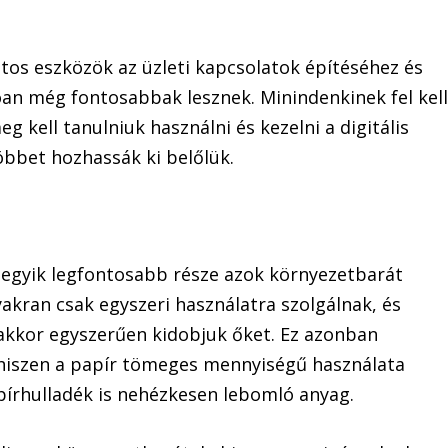
tos eszközök az üzleti kapcsolatok építéséhez és
óan még fontosabbak lesznek. Minindenkinek fel kel
g kell tanulniuk használni és kezelni a digitális
öbbet hozhassák ki belőlük.
k egyik legfontosabb része azok környezetbarát
yakran csak egyszeri használatra szolgálnak, és
akkor egyszerűen kidobjuk őket. Ez azonban
, hiszen a papír tömeges mennyiségű használata
apírhulladék is nehézkesen lebomló anyag.