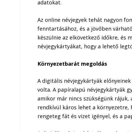
adatokat.
Az online névjegyek tehát nagyon fon
fenntartásához, és a jövőben várhat
készülnie az elkövetkező időkre, és me
névjegykártyákat, hogy a lehető legt
Környezetbarát megoldás
A digitális névjegykártyák előnyeine
volta. A papíralapú névjegykártyák g
amikor már nincs szükségünk rájuk, 
rendkívül káros lehet a környezetre
rengeteg fát és vizet igényel, és a p