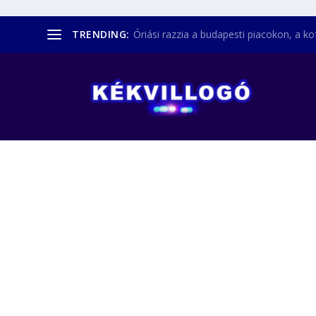
TRENDING:
Óriási razzia a budapesti piacokon, a kofá