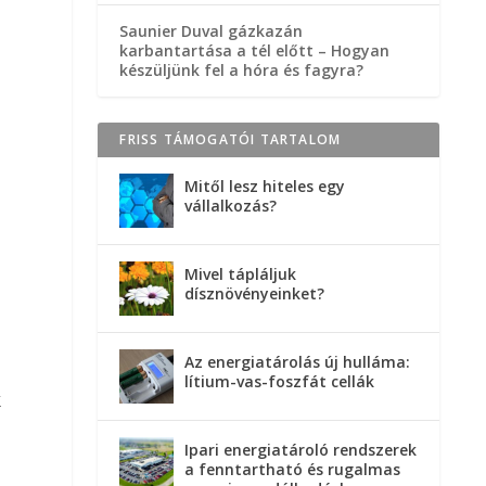
,
Saunier Duval gázkazán
karbantartása a tél előtt – Hogyan
készüljünk fel a hóra és fagyra?
FRISS TÁMOGATÓI TARTALOM
Mitől lesz hiteles egy
vállalkozás?
Mivel tápláljuk
dísznövényeinket?
Az energiatárolás új hulláma:
lítium-vas-foszfát cellák
k
Ipari energiatároló rendszerek
a fenntartható és rugalmas