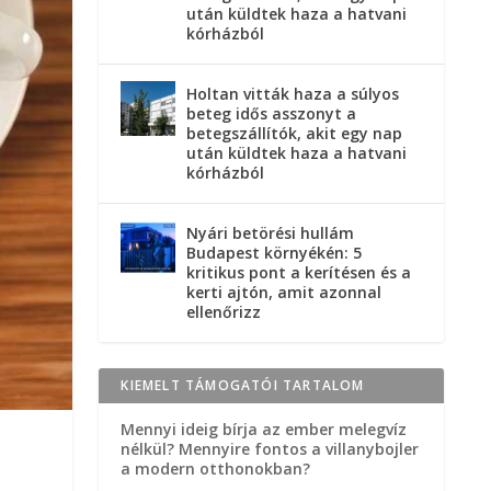
után küldtek haza a hatvani
kórházból
Holtan vitták haza a súlyos
beteg idős asszonyt a
betegszállítók, akit egy nap
után küldtek haza a hatvani
kórházból
Nyári betörési hullám
Budapest környékén: 5
kritikus pont a kerítésen és a
kerti ajtón, amit azonnal
ellenőrizz
KIEMELT TÁMOGATÓI TARTALOM
Mennyi ideig bírja az ember melegvíz
nélkül? Mennyire fontos a villanybojler
a modern otthonokban?