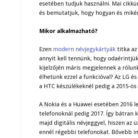
esetében tudjuk használni. Mai cikkü
és bemutatjuk, hogy hogyan és miként
Mikor alkalmazható?
Ezen
modern névjegykártyák
titka az
annyit kell tennünk, hogy odaérintjü
kijelzőjén máris megjelennek a rólun
élhetünk ezzel a funkcióval? Az LG é
a HTC készülékeknél pedig a 2015-ös 
A Nokia és a Huawei esetében 2016 le
telefonoknál pedig 2017. Így bátran
majd digitális névjeggyel, hiszen az 
ennél régebbi telefonokat. Bővebb 