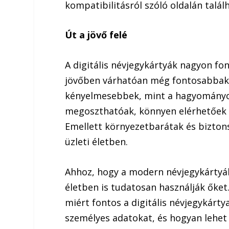
kompatibilitásról szóló oldalán találh
Út a jövő felé
A digitális névjegykártyák nagyon fon
jövőben várhatóan még fontosabbak 
kényelmesebbek, mint a hagyományos
megoszthatóak, könnyen elérhetőek é
Emellett környezetbarátak és biztons
üzleti életben.
Ahhoz, hogy a modern névjegykártyák
életben is tudatosan használják őket
miért fontos a digitális névjegykárty
személyes adatokat, és hogyan lehet