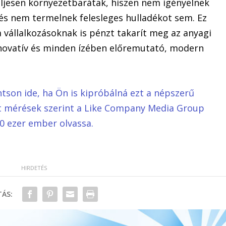
eljesen környezetbarátak, hiszen nem igényelnek
 és nem termelnek felesleges hulladékot sem. Ez
 vállalkozásoknak is pénzt takarít meg az anyagi
innovatív és minden ízében előremutató, modern
ntson ide, ha Ön is kipróbálná ezt a népszerű
ált mérések szerint a Like Company Media Group
0 ezer ember olvassa.
ÁS: