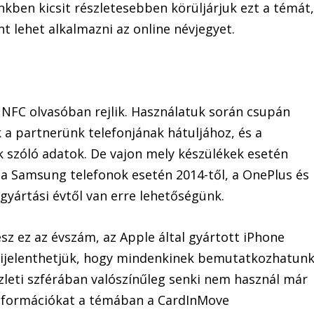
nkben kicsit részletesebben körüljárjuk ezt a témát
 lehet alkalmazni az online névjegyet.
 NFC olvasóban rejlik. Használatuk során csupán
k a partnerünk telefonjának hátuljához, és a
k szóló adatok. De vajon mely készülékek esetén
s a Samsung telefonok esetén 2014-től, a OnePlus és
gyártási évtől van erre lehetőségünk.
sz ez az évszám, az Apple által gyártott iPhone
 kijelenthetjük, hogy mindenkinek bemutatkozhatun
üzleti szférában valószínűleg senki nem használ már
információkat a témában a CardInMove