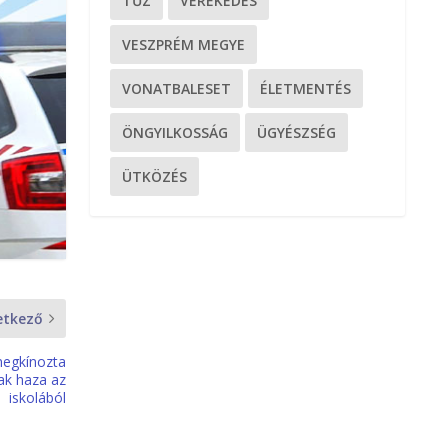
TŰZ
VEREKEDÉS
VESZPRÉM MEGYE
VONATBALESET
ÉLETMENTÉS
ÖNGYILKOSSÁG
ÜGYÉSZSÉG
ÜTKÖZÉS
etkező
megkínozta
ak haza az
iskolából