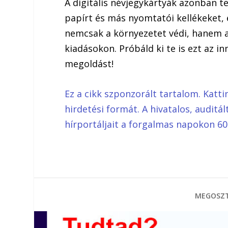
A digitális névjegykártyák azonban t
papírt és más nyomtatói kellékeket,
nemcsak a környezetet védi, hanem a
kiadásokon. Próbáld ki te is ezt az 
megoldást!
Ez a cikk szponzorált tartalom. Katti
hirdetési formát. A hivatalos, audit
hírportáljait a forgalmas napokon 60
MEGOSZT