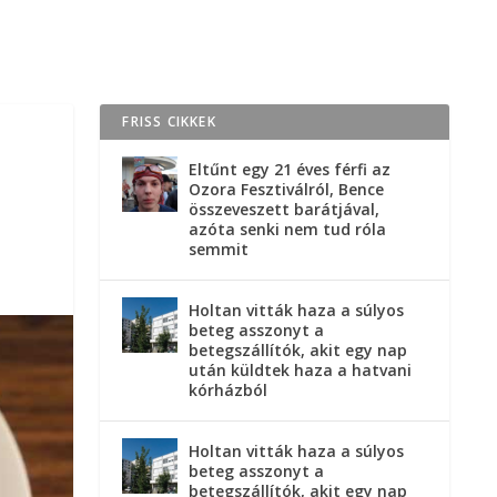
FRISS CIKKEK
Eltűnt egy 21 éves férfi az
Ozora Fesztiválról, Bence
összeveszett barátjával,
azóta senki nem tud róla
semmit
Holtan vitták haza a súlyos
beteg asszonyt a
betegszállítók, akit egy nap
után küldtek haza a hatvani
kórházból
Holtan vitták haza a súlyos
beteg asszonyt a
betegszállítók, akit egy nap