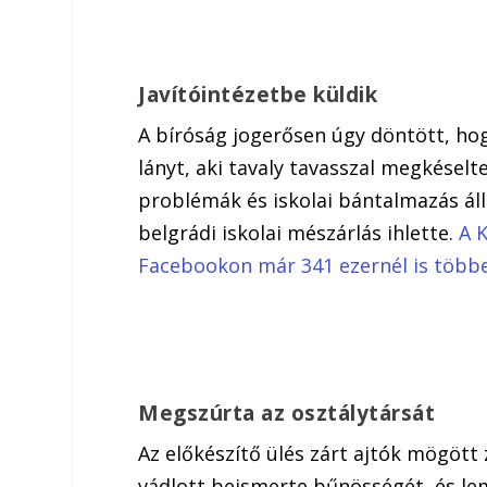
Javítóintézetbe küldik
A bíróság jogerősen úgy döntött, hog
lányt, aki tavaly tavasszal megkéselt
problémák és iskolai bántalmazás állh
belgrádi iskolai mészárlás ihlette.
A K
Facebookon már 341 ezernél is több
Megszúrta az osztálytársát
Az előkészítő ülés zárt ajtók mögött z
vádlott beismerte bűnösségét, és lem