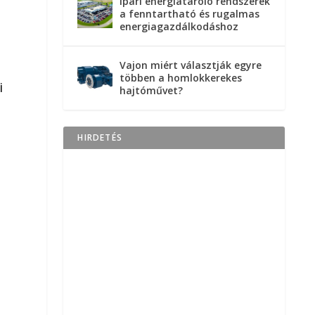
Ipari energiatároló rendszerek
a fenntartható és rugalmas
energiagazdálkodáshoz
Vajon miért választják egyre
többen a homlokkerekes
i
hajtóművet?
HIRDETÉS