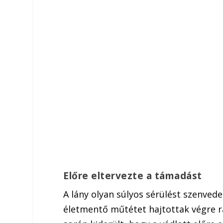
Előre eltervezte a támadást
A lány olyan súlyos sérülést szenved
életmentő műtétet hajtottak végre ra