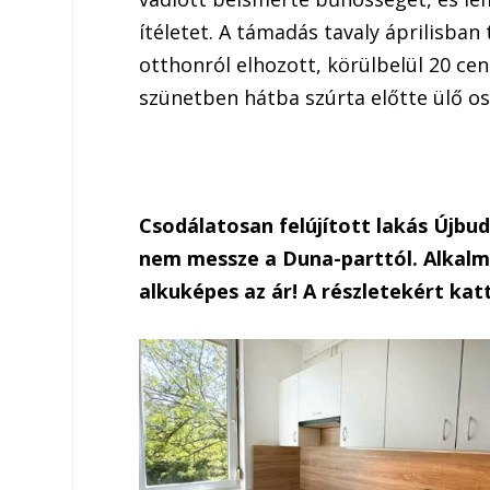
ítéletet. A támadás tavaly áprilisban
otthonról elhozott, körülbelül 20 cen
szünetben hátba szúrta előtte ülő os
Csodálatosan felújított lakás Újbu
nem messze a Duna-parttól. Alkalmi
alkuképes az ár! A részletekért katt