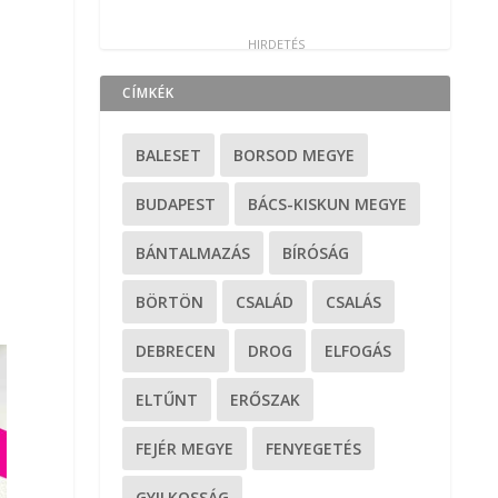
CÍMKÉK
BALESET
BORSOD MEGYE
BUDAPEST
BÁCS-KISKUN MEGYE
BÁNTALMAZÁS
BÍRÓSÁG
BÖRTÖN
CSALÁD
CSALÁS
DEBRECEN
DROG
ELFOGÁS
ELTŰNT
ERŐSZAK
FEJÉR MEGYE
FENYEGETÉS
GYILKOSSÁG