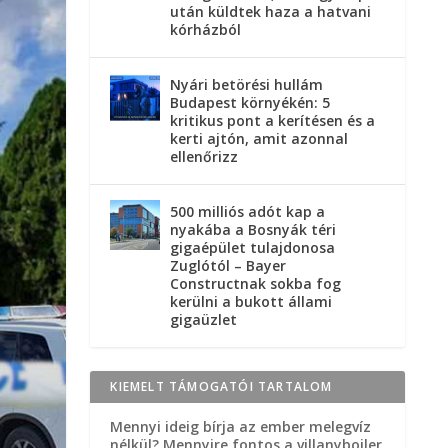
után küldtek haza a hatvani
kórházból
Nyári betörési hullám
Budapest környékén: 5
kritikus pont a kerítésen és a
kerti ajtón, amit azonnal
ellenőrizz
500 milliós adót kap a
nyakába a Bosnyák téri
gigaépület tulajdonosa
Zuglótól – Bayer
Constructnak sokba fog
kerülni a bukott állami
gigaüzlet
KIEMELT TÁMOGATÓI TARTALOM
Mennyi ideig bírja az ember melegvíz
nélkül? Mennyire fontos a villanybojler