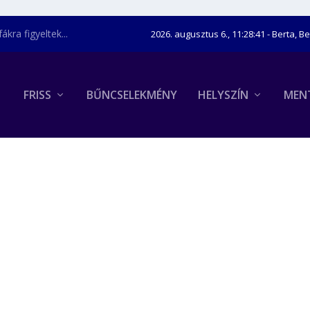
kra figyeltek...
2026. augusztus 6., 11:28:42
- Berta, B
FRISS
BŰNCSELEKMÉNY
HELYSZÍN
MEN