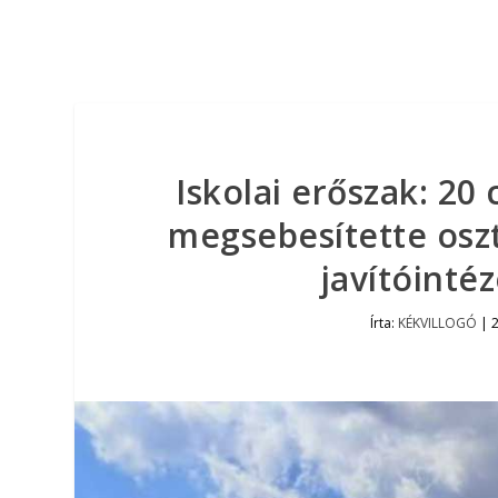
Iskolai erőszak: 20
megsebesítette osztá
javítóintéz
Írta:
KÉKVILLOGÓ
|
2