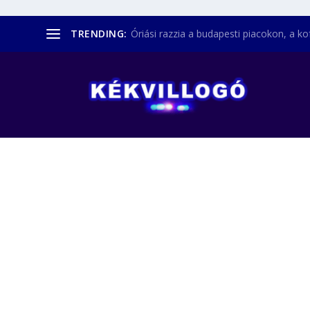
TRENDING:
Óriási razzia a budapesti piacokon, a kofá