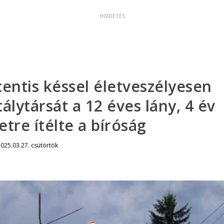
 centis késsel életveszélyesen
lytársát a 12 éves lány, 4 év
etre ítélte a bíróság
025.03.27. csütörtök