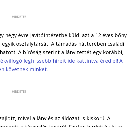
y négy évre javítóintézetbe küldi azt a 12 éves bőny
e egyik osztálytársát. A támadás hátterében családi
atott. A bíróság szerint a lány tettét egy korábbi,
ékvillogó legfrissebb híreit ide kattintva éred el! A
en követnek minket.
ajlott, mivel a lány és az áldozat is kiskorú. A
ondott a tárgyalás jogáról. Ezután hirdették ki az