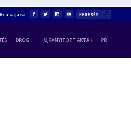
ettina napja van
TÉS
DROG
ÚJRANYITOTT AKTÁK
PR