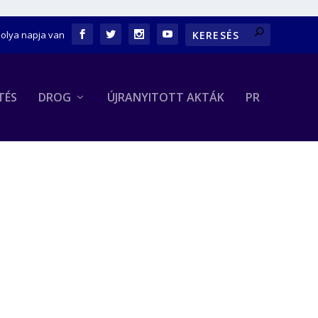
bolya napja van
TÉS
DROG
ÚJRANYITOTT AKTÁK
PR