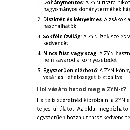
Dohánymentes
: A ZYN tiszta niko
hagyományos dohánytermékek káro
Diszkrét és kényelmes
: A zsákok 
használhatók.
Sokféle ízvilág
: A ZYN ízek széles 
kedvencét.
Nincs füst vagy szag
: A ZYN haszn
nem zavarod a környezetedet.
Egyszerűen elérhető
: A ZYN könn
vásárlási lehetőséget biztosítva.
Hol vásárolhatod meg a ZYN-t?
Ha te is szeretnéd kipróbálni a ZYN e
teljes kínálatot. Az oldal megbízható 
egyszerűen hozzájuthatsz kedvenc t