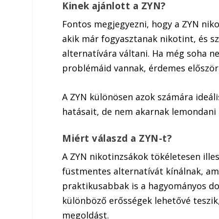
Kinek ajánlott a ZYN?
Fontos megjegyezni, hogy a ZYN niko
akik már fogyasztanak nikotint, és
alternatívára váltani. Ha még soha n
problémáid vannak, érdemes először 
A ZYN különösen azok számára ideális
hatásait, de nem akarnak lemondani 
Miért válaszd a ZYN-t?
A ZYN nikotinzsákok tökéletesen ille
füstmentes alternatívát kínálnak, 
praktikusabbak is a hagyományos doh
különböző erősségek lehetővé teszik
megoldást.