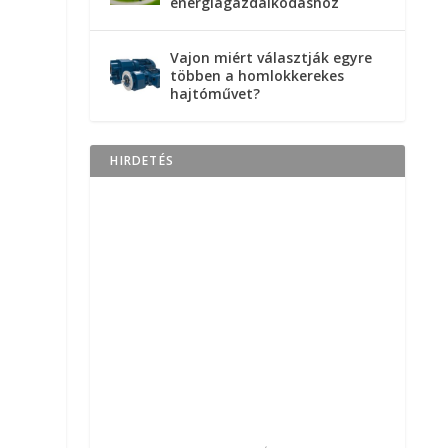
energiagazdálkodáshoz
Vajon miért választják egyre
többen a homlokkerekes
hajtóművet?
HIRDETÉS