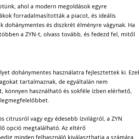
éptünk, ahol a modern megoldások egyre
kok forradalmasították a piacot, és ideális
kik dohánymentes és diszkrét élményre vágynak. Ha
 többen a ZYN-t, olvass tovább, és fedezd fel, mitől
lyet dohánymentes használatra fejlesztettek ki. Eze
yagokat tartalmaznak, de egyáltalán nem
, könnyen használható és sokféle ízben elérhető,
 legmegfelelőbbet.
s citrusról vagy egy édesebb ízvilágról, a ZYN
ő opció megtalálható. Az eltérő
dig minden felhasználó kiválaszthatja a számára