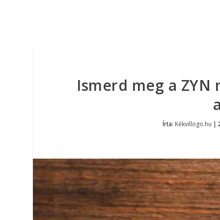
Ismerd meg a ZYN n
Írta:
Kékvillogo.hu
|