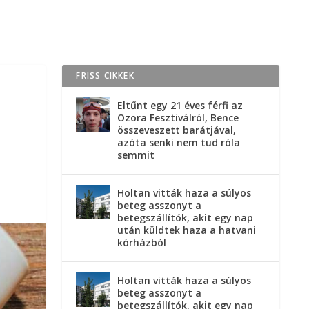
FRISS CIKKEK
Eltűnt egy 21 éves férfi az
Ozora Fesztiválról, Bence
összeveszett barátjával,
azóta senki nem tud róla
semmit
Holtan vitták haza a súlyos
beteg asszonyt a
betegszállítók, akit egy nap
után küldtek haza a hatvani
kórházból
Holtan vitták haza a súlyos
beteg asszonyt a
betegszállítók, akit egy nap