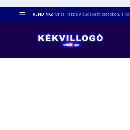
TRENDING:
Óriási razzia a budapesti piacokon, a kofá