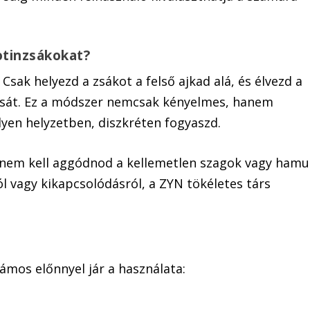
otinzsákokat?
Csak helyezd a zsákot a felső ajkad alá, és élvezd a
lását. Ez a módszer nemcsak kényelmes, hanem
lyen helyzetben, diszkréten fogyaszd.
 nem kell aggódnod a kellemetlen szagok vagy hamu
l vagy kikapcsolódásról, a ZYN tökéletes társ
ámos előnnyel jár a használata: