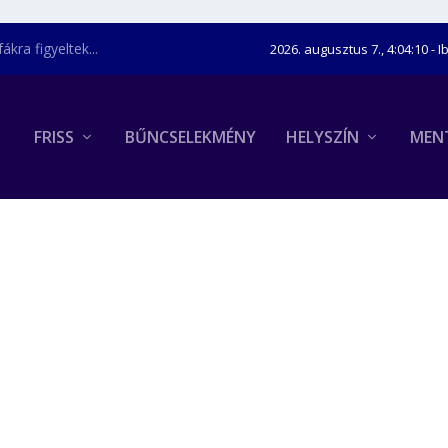
kra figyeltek...
2026. augusztus 7., 4:04:11
- I
FRISS
BŰNCSELEKMÉNY
HELYSZÍN
MEN