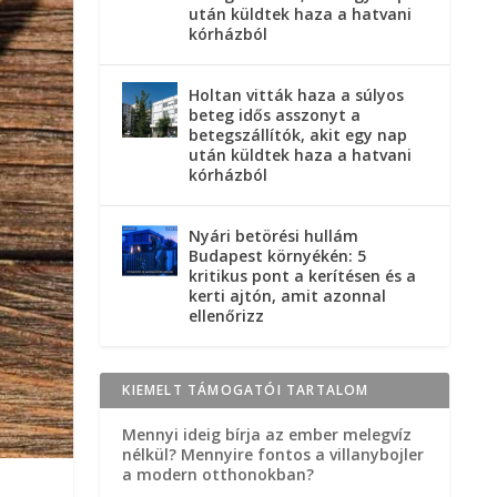
után küldtek haza a hatvani
kórházból
Holtan vitták haza a súlyos
beteg idős asszonyt a
betegszállítók, akit egy nap
után küldtek haza a hatvani
kórházból
Nyári betörési hullám
Budapest környékén: 5
kritikus pont a kerítésen és a
kerti ajtón, amit azonnal
ellenőrizz
KIEMELT TÁMOGATÓI TARTALOM
Mennyi ideig bírja az ember melegvíz
nélkül? Mennyire fontos a villanybojler
a modern otthonokban?