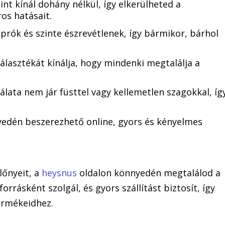
tint kínál dohány nélkül, így elkerülheted a
s hatásait.
aprók és szinte észrevétlenek, így bármikor, bárhol
választékát kínálja, hogy mindenki megtalálja a
álata nem jár füsttel vagy kellemetlen szagokkal, íg
yedén beszerezhető online, gyors és kényelmes
lőnyeit, a
heysnus
oldalon könnyedén megtalálod a
forrásként szolgál, és gyors szállítást biztosít, így
ermékeidhez.