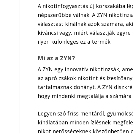
A nikotinfogyasztás új korszakába l
népszerűbbé válnak. A ZYN nikotinzsá
választást kínálnak azok számára, a
kíváncsi vagy, miért választják egyre
ilyen különleges ez a termék!
Mi az a ZYN?
A ZYN egy innovatív nikotinzsák, ame
az apró zsákok nikotint és ízesítőan
tartalmaznak dohányt. A ZYN diszkrét
hogy mindenki megtalálja a számára
Legyen szó friss mentáról, gyümölcsö
kínálatában minden ízlésnek megfelel
nikotinerősségeknek köszönhetően pe