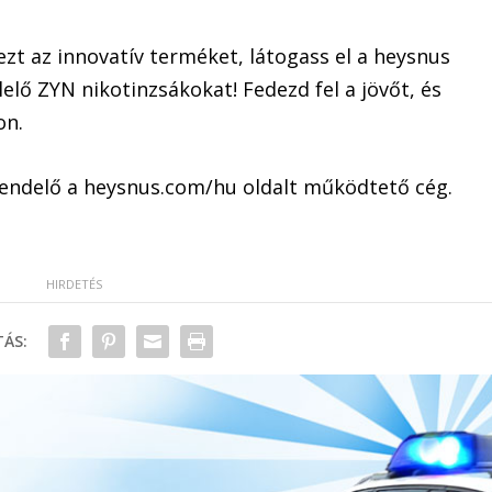
ezt az innovatív terméket, látogass el a heysnus
lelő ZYN nikotinzsákokat! Fedezd fel a jövőt, és
on.
rendelő a heysnus.com/hu oldalt működtető cég.
ÁS: