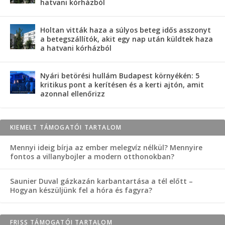
hatvani kórházból
Holtan vitták haza a súlyos beteg idős asszonyt
a betegszállítók, akit egy nap után küldtek haza
a hatvani kórházból
Nyári betörési hullám Budapest környékén: 5
kritikus pont a kerítésen és a kerti ajtón, amit
azonnal ellenőrizz
KIEMELT TÁMOGATÓI TARTALOM
Mennyi ideig bírja az ember melegvíz nélkül? Mennyire
fontos a villanybojler a modern otthonokban?
Saunier Duval gázkazán karbantartása a tél előtt –
Hogyan készüljünk fel a hóra és fagyra?
FRISS TÁMOGATÓI TARTALOM