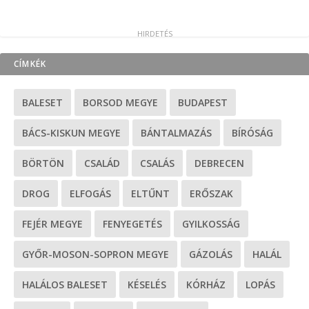
CÍMKÉK
BALESET
BORSOD MEGYE
BUDAPEST
BÁCS-KISKUN MEGYE
BÁNTALMAZÁS
BÍRÓSÁG
BÖRTÖN
CSALÁD
CSALÁS
DEBRECEN
DROG
ELFOGÁS
ELTŰNT
ERŐSZAK
FEJÉR MEGYE
FENYEGETÉS
GYILKOSSÁG
GYŐR-MOSON-SOPRON MEGYE
GÁZOLÁS
HALÁL
HALÁLOS BALESET
KÉSELÉS
KÓRHÁZ
LOPÁS