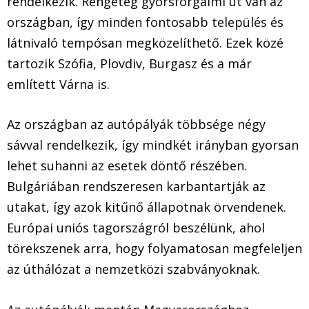
rendelkezik. Rengeteg gyorsforgalmi út van az
országban, így minden fontosabb település és
látnivaló tempósan megközelíthető. Ezek közé
tartozik Szófia, Plovdiv, Burgasz és a már
említett Várna is.
Az országban az autópályák többsége négy
sávval rendelkezik, így mindkét irányban gyorsan
lehet suhanni az esetek döntő részében.
Bulgáriában rendszeresen karbantartják az
utakat, így azok kitűnő állapotnak örvendenek.
Európai uniós tagországról beszélünk, ahol
törekszenek arra, hogy folyamatosan megfeleljen
az úthálózat a nemzetközi szabványoknak.