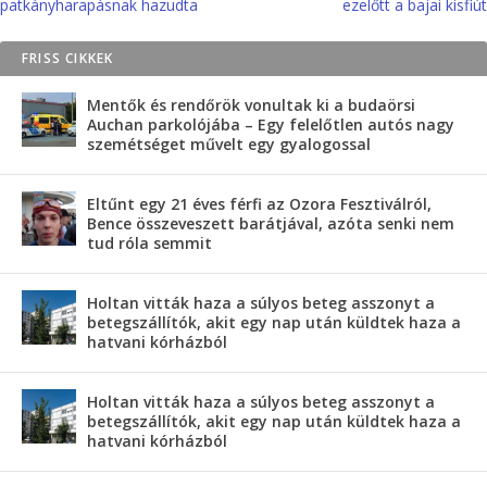
patkányharapásnak hazudta
ezelőtt a bajai kisfiút
FRISS CIKKEK
Mentők és rendőrök vonultak ki a budaörsi
Auchan parkolójába – Egy felelőtlen autós nagy
szemétséget művelt egy gyalogossal
Eltűnt egy 21 éves férfi az Ozora Fesztiválról,
Bence összeveszett barátjával, azóta senki nem
tud róla semmit
Holtan vitták haza a súlyos beteg asszonyt a
betegszállítók, akit egy nap után küldtek haza a
hatvani kórházból
Holtan vitták haza a súlyos beteg asszonyt a
betegszállítók, akit egy nap után küldtek haza a
hatvani kórházból