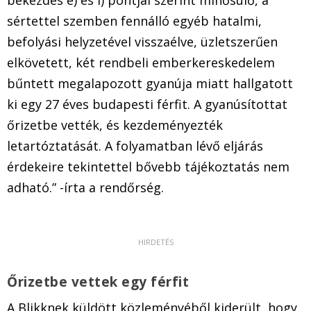
bekezdés e) és i) pontjai szerint minősülő, a
sértettel szemben fennálló egyéb hatalmi,
befolyási helyzetével visszaélve, üzletszerűen
elkövetett, két rendbeli emberkereskedelem
bűntett megalapozott gyanúja miatt hallgatott
ki egy 27 éves budapesti férfit. A gyanúsítottat
őrizetbe vették, és kezdeményezték
letartóztatását. A folyamatban lévő eljárás
érdekeire tekintettel bővebb tájékoztatás nem
adható.” -írta a rendőrség.
Őrizetbe vettek egy férfit
A Blikknek küldött közleményéből kiderült, hogy