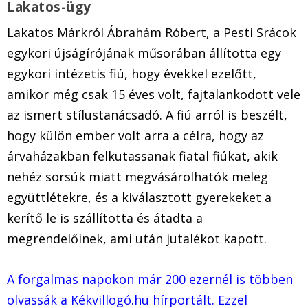
Lakatos-ügy
Lakatos Márkról Ábrahám Róbert, a Pesti Srácok
egykori újságírójának műsorában állította egy
egykori intézetis fiú, hogy évekkel ezelőtt,
amikor még csak 15 éves volt, fajtalankodott vele
az ismert stílustanácsadó. A fiú arról is beszélt,
hogy külön ember volt arra a célra, hogy az
árvaházakban felkutassanak fiatal fiúkat, akik
nehéz sorsúk miatt megvásárolhatók meleg
együttlétekre, és a kiválasztott gyerekeket a
kerítő le is szállította és átadta a
megrendelőinek, ami után jutalékot kapott.
A forgalmas napokon már 200 ezernél is többen
olvassák a Kékvillogó.hu hírportált. Ezzel