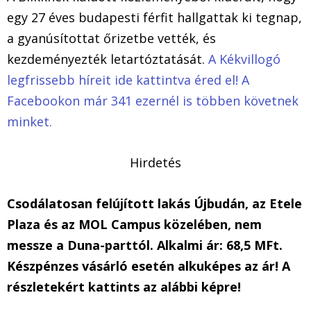
egy 27 éves budapesti férfit hallgattak ki tegnap,
a gyanúsítottat őrizetbe vették, és
kezdeményezték letartóztatását.
A Kékvillogó
legfrissebb híreit ide kattintva éred el! A
Facebookon már 341 ezernél is többen követnek
minket.
Hirdetés
Csodálatosan felújított lakás Újbudán, az Etele
Plaza és az MOL Campus közelében, nem
messze a Duna-parttól. Alkalmi ár: 68,5 MFt.
Készpénzes vásárló esetén alkuképes az ár! A
részletekért kattints az alábbi képre!