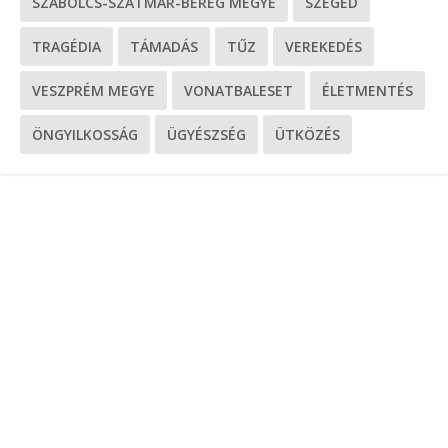
SZABOLCS-SZATMÁR-BEREG MEGYE
SZEGED
TRAGÉDIA
TÁMADÁS
TŰZ
VEREKEDÉS
VESZPRÉM MEGYE
VONATBALESET
ÉLETMENTÉS
ÖNGYILKOSSÁG
ÜGYÉSZSÉG
ÜTKÖZÉS