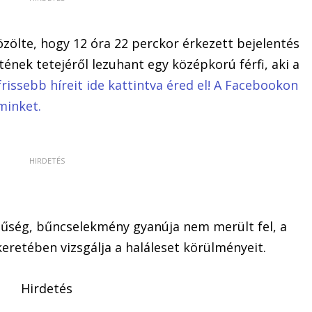
zölte, hogy 12 óra 22 perckor érkezett bejelentés
ének tetejéről lezuhant egy középkorú férfi, aki a
frissebb híreit ide kattintva éred el! A Facebookon
minket.
űség, bűncselekmény gyanúja nem merült fel, a
keretében vizsgálja a haláleset körülményeit.
Hirdetés