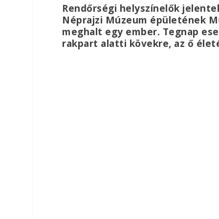
Rendőrségi helyszínelők jelente
Néprajzi Múzeum épületének Műc
meghalt egy ember. Tegnap esete
rakpart alatti kövekre, az ő él