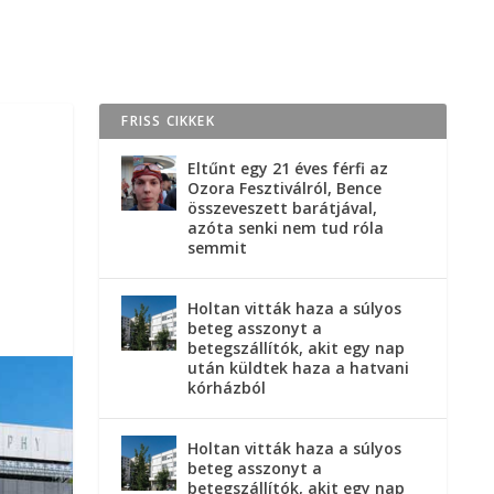
FRISS CIKKEK
Eltűnt egy 21 éves férfi az
Ozora Fesztiválról, Bence
összeveszett barátjával,
azóta senki nem tud róla
semmit
Holtan vitták haza a súlyos
beteg asszonyt a
betegszállítók, akit egy nap
után küldtek haza a hatvani
kórházból
Holtan vitták haza a súlyos
beteg asszonyt a
betegszállítók, akit egy nap