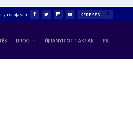
bolya napja van
TÉS
DROG
ÚJRANYITOTT AKTÁK
PR