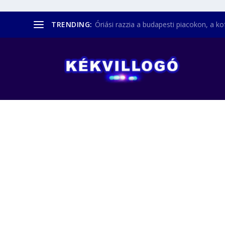
TRENDING:
Óriási razzia a budapesti piacokon, a kofá