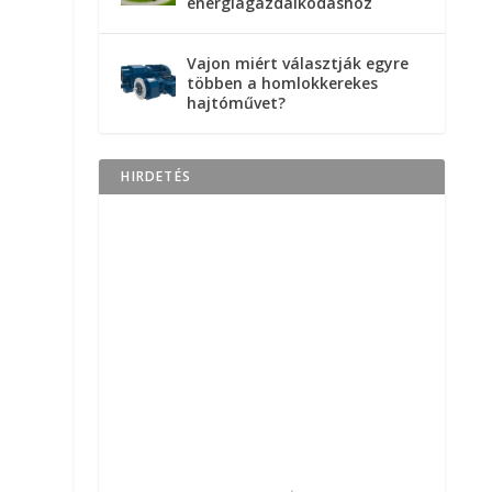
energiagazdálkodáshoz
Vajon miért választják egyre
többen a homlokkerekes
hajtóművet?
HIRDETÉS