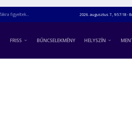
kra figyeltek...
2026. augusztus 7., 9:57:19
- I
FRISS
BŰNCSELEKMÉNY
HELYSZÍN
MEN