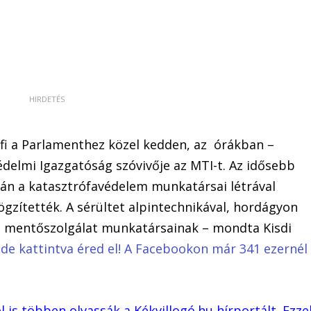
érfi a Parlamenthez közel kedden, az órákban –
édelmi Igazgatóság szóvivője az MTI-t. Az idősebb
rán a katasztrófavédelem munkatársai létrával
rögzítették. A sérültet alpintechnikával, hordágyon
k a mentőszolgálat munkatársainak – mondta Kisdi
 ide kattintva éred el! A Facebookon már 341 ezernél
is többen olvassák a Kékvillogó.hu hírportált. Ezze