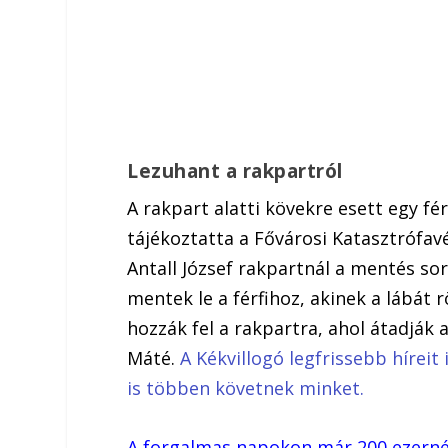
Lezuhant a rakpartról
A rakpart alatti kövekre esett egy f
tájékoztatta a Fővárosi Katasztrófav
Antall József rakpartnál a mentés so
mentek le a férfihoz, akinek a lábát 
hozzák fel a rakpartra, ahol átadjá
Máté.
A Kékvillogó legfrissebb híreit
is többen követnek minket.
A forgalmas napokon már 200 ezernél 