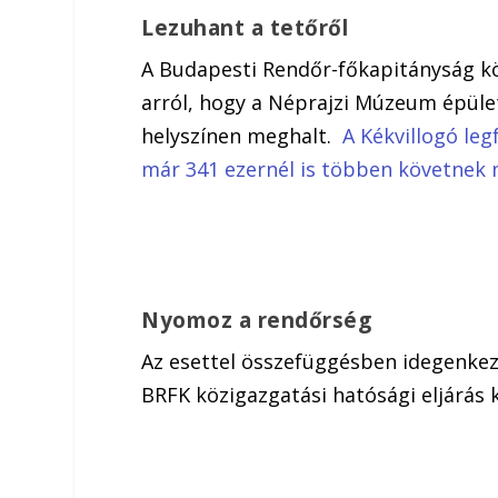
Lezuhant a tetőről
A Budapesti Rendőr-főkapitányság kö
arról, hogy a Néprajzi Múzeum épület
helyszínen meghalt.
A Kékvillogó leg
már 341 ezernél is többen követnek 
Nyomoz a rendőrség
Az esettel összefüggésben idegenkez
BRFK közigazgatási hatósági eljárás 