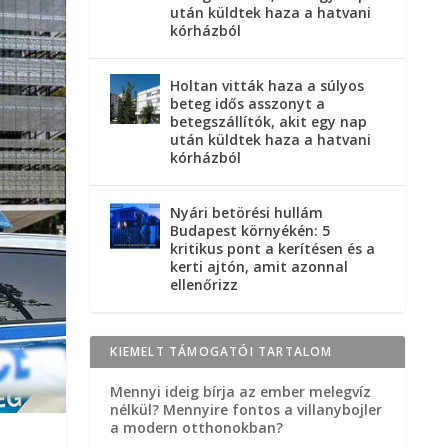
után küldtek haza a hatvani
kórházból
Holtan vitták haza a súlyos
beteg idős asszonyt a
betegszállítók, akit egy nap
után küldtek haza a hatvani
kórházból
Nyári betörési hullám
Budapest környékén: 5
kritikus pont a kerítésen és a
kerti ajtón, amit azonnal
ellenőrizz
KIEMELT TÁMOGATÓI TARTALOM
Mennyi ideig bírja az ember melegvíz
nélkül? Mennyire fontos a villanybojler
a modern otthonokban?