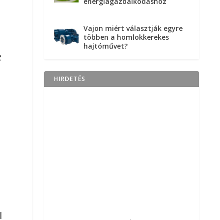
energiagazdálkodáshoz
Vajon miért választják egyre
többen a homlokkerekes
hajtóművet?
z
HIRDETÉS
l