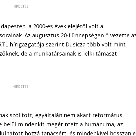
dapesten, a 2000-es évek elejétől volt a
sorainak. Az augusztus 20-i ünnepségen ő vezette a
RTL hírigazgatója szerint Dusicza több volt mint
zőknek, de a munkatársainak is lelki támaszt
ának szólított, egyáltalán nem akart református
De belül mindenkit megérintett a humánuma, az
lhatott hozzá tanácsért, és mindenkivel hosszan e