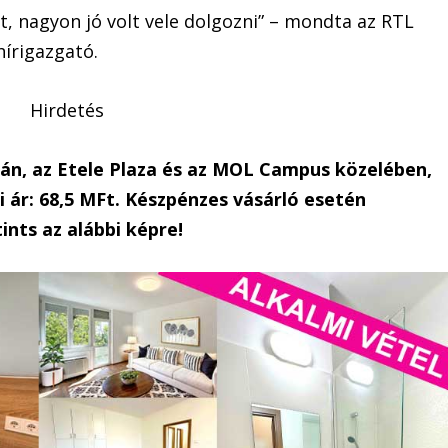
, nagyon jó volt vele dolgozni” – mondta az RTL
hírigazgató.
Hirdetés
dán, az Etele Plaza és az MOL Campus közelében,
 ár: 68,5 MFt. Készpénzes vásárló esetén
ints az alábbi képre!