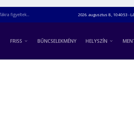
kra figyeltek...
2026. augusztus 8., 10:40:54
- L
FRISS
BŰNCSELEKMÉNY
HELYSZÍN
MEN