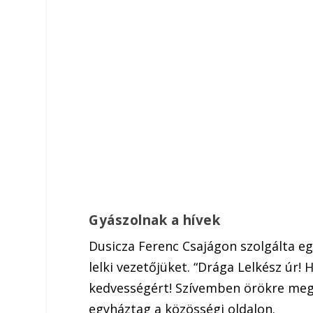
Gyászolnak a hívek
Dusicza Ferenc Csajágon szolgálta eg
lelki vezetőjüket. “Drága Lelkész úr! 
kedvességért! Szívemben örökre meg
egyháztag a közösségi oldalon.