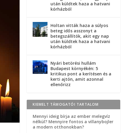
után küldtek haza a hatvani
kórházból
Holtan vitták haza a súlyos
beteg idős asszonyt a
betegszállítók, akit egy nap
után küldtek haza a hatvani
kórházból
Nyári betörési hullám
Budapest környékén: 5
kritikus pont a kerítésen és a
kerti ajtón, amit azonnal
ellenőrizz
KIEMELT TÁMOGATÓI TARTALOM
Mennyi ideig bírja az ember melegvíz
nélkül? Mennyire fontos a villanybojler
a modern otthonokban?