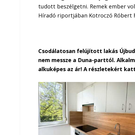
tudott beszélgetni. Remek ember volt
Híradó riportjában Kotroczó Róbert 
Csodálatosan felújított lakás Újbu
nem messze a Duna-parttól. Alkalmi
alkuképes az ár! A részletekért katt