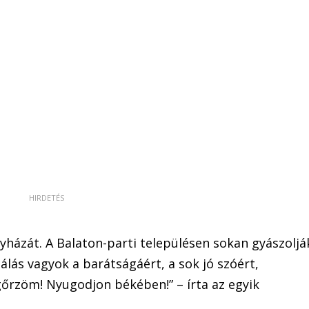
yházát. A Balaton-parti településen sokan gyászoljá
Hálás vagyok a barátságáért, a sok jó szóért,
őrzöm! Nyugodjon békében!” – írta az egyik