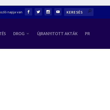
ászló napja van
TÉS
DROG
ÚJRANYITOTT AKTÁK
PR