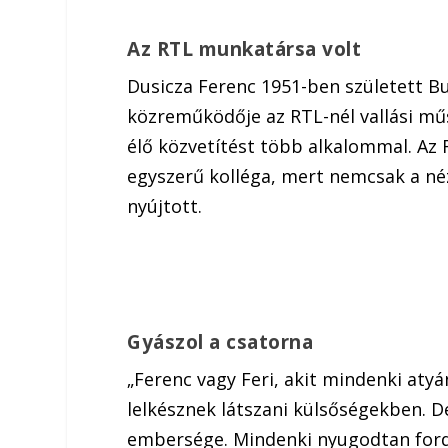
Az RTL munkatársa volt
Dusicza Ferenc 1951-ben született Bu
közreműködője az RTL-nél vallási mű
élő közvetítést több alkalommal. Az 
egyszerű kolléga, mert nemcsak a né
nyújtott.
Gyászol a csatorna
„Ferenc vagy Feri, akit mindenki aty
lelkésznek látszani külsőségekben. 
embersége. Mindenki nyugodtan fordu