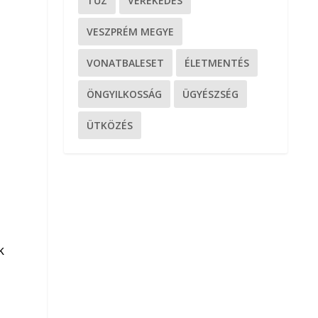
TŰZ
VEREKEDÉS
VESZPRÉM MEGYE
VONATBALESET
ÉLETMENTÉS
ÖNGYILKOSSÁG
ÜGYÉSZSÉG
ÜTKÖZÉS
k