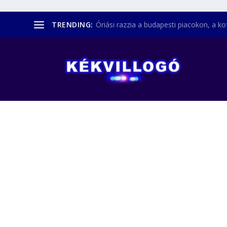
TRENDING:
Óriási razzia a budapesti piacokon, a kofá