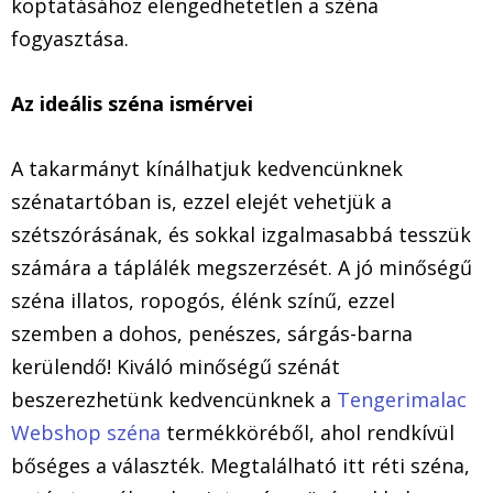
koptatásához elengedhetetlen a széna
fogyasztása.
Az ideális széna ismérvei
A takarmányt kínálhatjuk kedvencünknek
szénatartóban is, ezzel elejét vehetjük a
szétszórásának, és sokkal izgalmasabbá tesszük
számára a táplálék megszerzését. A jó minőségű
széna illatos, ropogós, élénk színű, ezzel
szemben a dohos, penészes, sárgás-barna
kerülendő! Kiváló minőségű szénát
beszerezhetünk kedvencünknek a
Tengerimalac
Webshop széna
termékköréből, ahol rendkívül
bőséges a választék. Megtalálható itt réti széna,