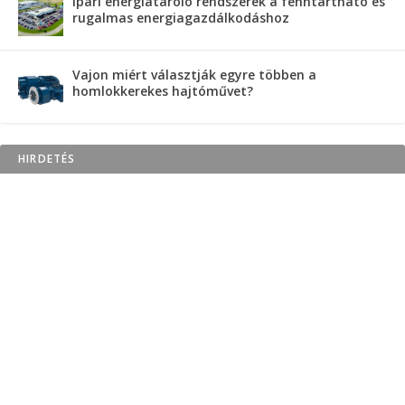
Ipari energiatároló rendszerek a fenntartható és
rugalmas energiagazdálkodáshoz
Vajon miért választják egyre többen a
homlokkerekes hajtóművet?
HIRDETÉS