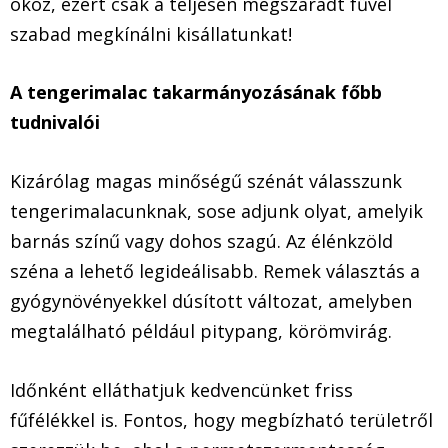
okoz, ezért csak a teljesen megszáradt fűvel
szabad megkínálni kisállatunkat!
A tengerimalac takarmányozásának főbb
tudnivalói
Kizárólag magas minőségű szénát válasszunk
tengerimalacunknak, sose adjunk olyat, amelyik
barnás színű vagy dohos szagú. Az élénkzöld
széna a lehető legideálisabb. Remek választás a
gyógynövényekkel dúsított változat, amelyben
megtalálható például pitypang, körömvirág.
Időnként elláthatjuk kedvencünket friss
fűfélékkel is. Fontos, hogy megbízható területről