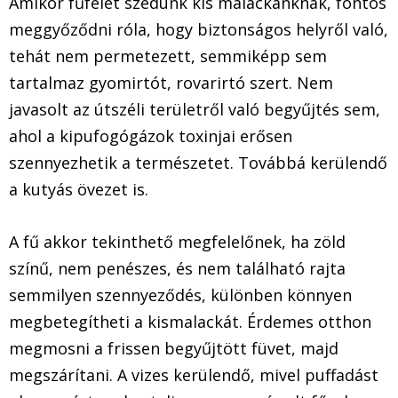
Amikor fűfélét szedünk kis malackánknak, fontos
meggyőződni róla, hogy biztonságos helyről való,
tehát nem permetezett, semmiképp sem
tartalmaz gyomirtót, rovarirtó szert. Nem
javasolt az útszéli területről való begyűjtés sem,
ahol a kipufogógázok toxinjai erősen
szennyezhetik a természetet. Továbbá kerülendő
a kutyás övezet is.
A fű akkor tekinthető megfelelőnek, ha zöld
színű, nem penészes, és nem található rajta
semmilyen szennyeződés, különben könnyen
megbetegítheti a kismalackát. Érdemes otthon
megmosni a frissen begyűjtött füvet, majd
megszárítani. A vizes kerülendő, mivel puffadást