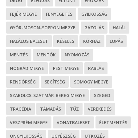
DROG
ELFOGÁS
ELTŰNT
ERŐSZAK
FEJÉR MEGYE
FENYEGETÉS
GYILKOSSÁG
GYŐR-MOSON-SOPRON MEGYE
GÁZOLÁS
HALÁL
HALÁLOS BALESET
KÉSELÉS
KÓRHÁZ
LOPÁS
MENTÉS
MENTŐK
NYOMOZÁS
NÓGRÁD MEGYE
PEST MEGYE
RABLÁS
RENDŐRSÉG
SEGÍTSÉG
SOMOGY MEGYE
SZABOLCS-SZATMÁR-BEREG MEGYE
SZEGED
TRAGÉDIA
TÁMADÁS
TŰZ
VEREKEDÉS
VESZPRÉM MEGYE
VONATBALESET
ÉLETMENTÉS
ÖNGYILKOSSÁG
ÜGYÉSZSÉG
ÜTKÖZÉS