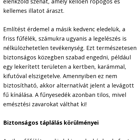
élénkzöld szénát, amely kellően ropogós és
kellemes illatot áraszt.
Említést érdemel a másik kedvenc eledelük, a
friss fűfélék, számukra ugyanis a legelészés is
nélkülözhetetlen tevékenység. Ezt természetesen
biztonságos közegben szabad engedni, például
egy lekerített területen a kertben, karámmal,
kifutóval elszigetelve. Amennyiben ez nem
biztosítható, akkor alternatívát jelent a levágott
fű kínálása. A fűnyesedék azonban tilos, mivel
emésztési zavarokat válthat ki!
Biztonságos táplálás körülményei