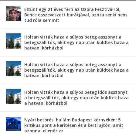
Eltűnt egy 21 éves férfi az Ozora Fesztiválról,
Bence összeveszett barátjával, azóta senki nem
tud róla semmit
Holtan vitták haza a súlyos beteg asszonyt a
betegszállítók, akit egy nap után küldtek haza a
hatvani kórházból
Holtan vitták haza a súlyos beteg asszonyt a
betegszállítók, akit egy nap után küldtek haza a
hatvani kórházból
Holtan vitták haza a súlyos beteg idős asszonyt
a betegszállítók, akit egy nap után küldtek haza
a hatvani kórházból
Nyári betörési hullám Budapest környékén: 5
kritikus pont a kerítésen és a kerti ajtón, amit
azonnal ellenőrizz