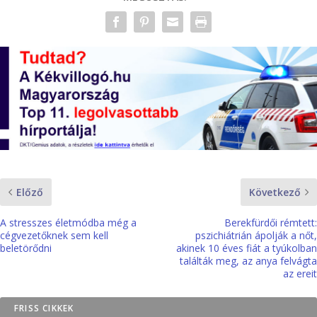
Előző
Következő
A stresszes életmódba még a
Berekfürdői rémtett:
cégvezetőknek sem kell
pszichiátrián ápolják a nőt,
beletörődni
akinek 10 éves fiát a tyúkolban
találták meg, az anya felvágta
az ereit
FRISS CIKKEK