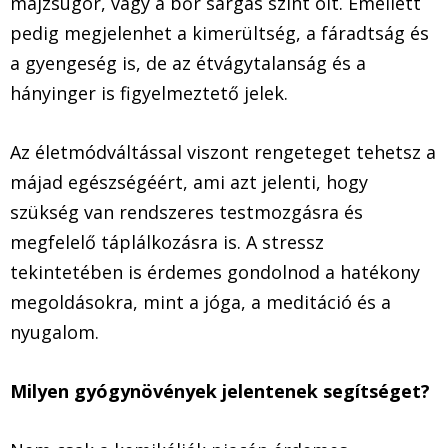
májzsugor, vagy a bőr sárgás színt ölt. Emellett
pedig megjelenhet a kimerültség, a fáradtság és
a gyengeség is, de az étvágytalanság és a
hányinger is figyelmeztető jelek.
Az életmódváltással viszont rengeteget tehetsz a
májad egészségéért, ami azt jelenti, hogy
szükség van rendszeres testmozgásra és
megfelelő táplálkozásra is. A stressz
tekintetében is érdemes gondolnod a hatékony
megoldásokra, mint a jóga, a meditáció és a
nyugalom.
Milyen gyógynövények jelentenek segítséget?