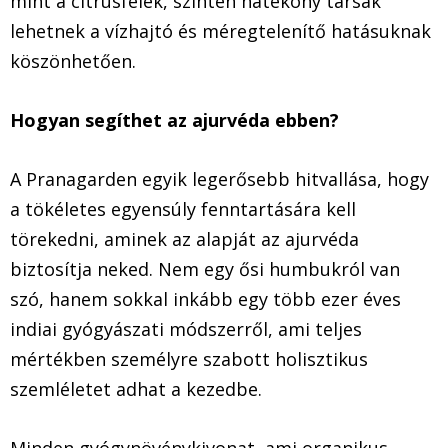
mint a citrusfélék, szintén hatékony társak
lehetnek a vízhajtó és méregtelenítő hatásuknak
köszönhetően.
Hogyan segíthet az ajurvéda ebben?
A Pranagarden egyik legerősebb hitvallása, hogy
a tökéletes egyensúly fenntartására kell
törekedni, aminek az alapját az ajurvéda
biztosítja neked. Nem egy ősi humbukról van
szó, hanem sokkal inkább egy több ezer éves
indiai gyógyászati módszerről, ami teljes
mértékben személyre szabott holisztikus
szemléletet adhat a kezedbe.
Minden gyógynövénykivonat, ami organikus