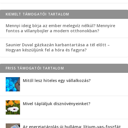
KIEMELT TÁMOGATÓI TARTALOM
Mennyi ideig bírja az ember melegvíz nélkül? Mennyire
fontos a villanybojler a modern otthonokban?
Saunier Duval gázkazán karbantartása a tél előtt –
Hogyan készüljünk fel a hóra és fagyra?
FRISS TÁMOGATÓI TARTALOM
Mitől lesz hiteles egy vállalkozás?
Mivel tápláljuk dísznövényeinket?
Az energiatárolás új hulláma: lítium-vas-foszfát