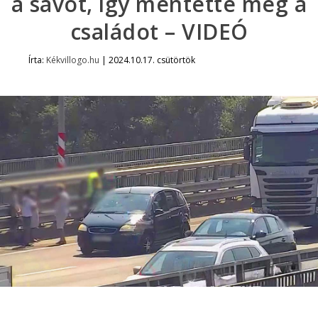
a sávot, így mentette meg a
családot – VIDEÓ
Írta:
Kékvillogo.hu
|
2024.10.17. csütörtök