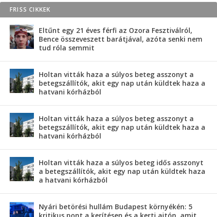
FRISS CIKKEK
Eltűnt egy 21 éves férfi az Ozora Fesztiválról,
Bence összeveszett barátjával, azóta senki nem
tud róla semmit
Holtan vitták haza a súlyos beteg asszonyt a
betegszállítók, akit egy nap után küldtek haza a
hatvani kórházból
Holtan vitták haza a súlyos beteg asszonyt a
betegszállítók, akit egy nap után küldtek haza a
hatvani kórházból
Holtan vitták haza a súlyos beteg idős asszonyt
a betegszállítók, akit egy nap után küldtek haza
a hatvani kórházból
Nyári betörési hullám Budapest környékén: 5
kritikus pont a kerítésen és a kerti ajtón, amit