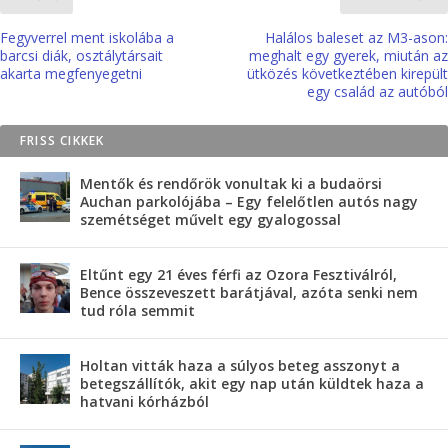
Fegyverrel ment iskolába a
Halálos baleset az M3-ason:
barcsi diák, osztálytársait
meghalt egy gyerek, miután az
akarta megfenyegetni
ütközés következtében kirepült
egy család az autóból
FRISS CIKKEK
Mentők és rendőrök vonultak ki a budaörsi
Auchan parkolójába – Egy felelőtlen autós nagy
szemétséget művelt egy gyalogossal
Eltűnt egy 21 éves férfi az Ozora Fesztiválról,
Bence összeveszett barátjával, azóta senki nem
tud róla semmit
Holtan vitták haza a súlyos beteg asszonyt a
betegszállítók, akit egy nap után küldtek haza a
hatvani kórházból