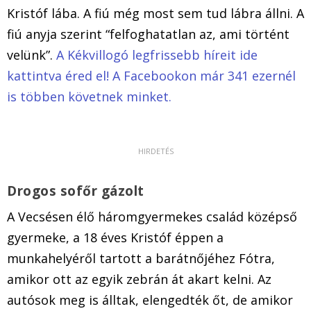
Kristóf lába. A fiú még most sem tud lábra állni. A
fiú anyja szerint “felfoghatatlan az, ami történt
velünk”.
A Kékvillogó legfrissebb híreit ide
kattintva éred el! A Facebookon már 341 ezernél
is többen követnek minket.
Drogos sofőr gázolt
A Vecsésen élő háromgyermekes család középső
gyermeke, a 18 éves Kristóf éppen a
munkahelyéről tartott a barátnőjéhez Fótra,
amikor ott az egyik zebrán át akart kelni. Az
autósok meg is álltak, elengedték őt, de amikor