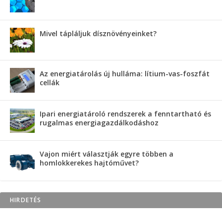
Mivel tápláljuk dísznövényeinket?
Az energiatárolás új hulláma: lítium-vas-foszfát
cellák
Ipari energiatároló rendszerek a fenntartható és
rugalmas energiagazdálkodáshoz
Vajon miért választják egyre többen a
homlokkerekes hajtóművet?
HIRDETÉS