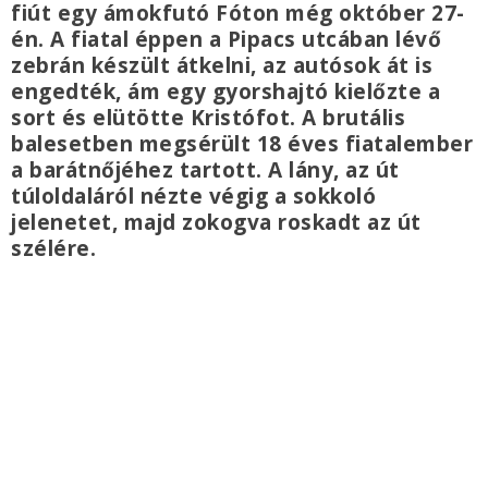
fiút egy ámokfutó Fóton még október 27-
én. A fiatal éppen a Pipacs utcában lévő
zebrán készült átkelni, az autósok át is
engedték, ám egy gyorshajtó kielőzte a
sort és elütötte Kristófot. A brutális
balesetben megsérült 18 éves fiatalember
a barátnőjéhez tartott. A lány, az út
túloldaláról nézte végig a sokkoló
jelenetet, majd zokogva roskadt az út
szélére.