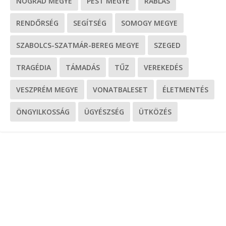
NÓGRÁD MEGYE
PEST MEGYE
RABLÁS
RENDŐRSÉG
SEGÍTSÉG
SOMOGY MEGYE
SZABOLCS-SZATMÁR-BEREG MEGYE
SZEGED
TRAGÉDIA
TÁMADÁS
TŰZ
VEREKEDÉS
VESZPRÉM MEGYE
VONATBALESET
ÉLETMENTÉS
ÖNGYILKOSSÁG
ÜGYÉSZSÉG
ÜTKÖZÉS