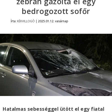
zebrán gázolta el egy
bedrogozott sofőr
Írta:
KÉKVILLOGÓ
|
2025.01.12. vasárnap
Hatalmas sebességgel ütött el egy fiatal