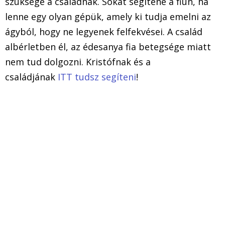
szüksége a családnak. Sokat segítene a fiún, ha
lenne egy olyan gépük, amely ki tudja emelni az
ágyból, hogy ne legyenek felfekvései. A család
albérletben él, az édesanya fia betegsége miatt
nem tud dolgozni. Kristófnak és a
családjának
ITT tudsz segíteni
!