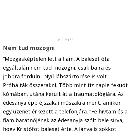
Nem tud mozogni
“Mozgásképtelen lett a fiam. A baleset óta
egyáltalán nem tud mozogni, csak balra és
jobbra fordulni. Nyíl lábszártörése is volt…
Próbálták összerakni. Több mint tíz napig feküdt
kómában, utána került át a traumatológiára. Az
édesanya épp éjszakai műszakra ment, amikor
egy üzenet érkezett a telefonjára. “Felhívtam és a
fiam barátnőjének az édesanyja szólt bele sírva,
hogy Kristófot baleset érte. A lánya is sokkot