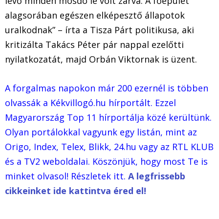
lévő minden mosdó le volt zárva. A főépület
alagsorában egészen elképesztő állapotok
uralkodnak” – írta a Tisza Párt politikusa, aki
kritizálta Takács Péter pár nappal ezelőtti
nyilatkozatát, majd Orbán Viktornak is üzent.
A forgalmas napokon már 200 ezernél is többen
olvassák a Kékvillogó.hu hírportált. Ezzel
Magyarország Top 11 hírportálja közé kerültünk.
Olyan portálokkal vagyunk egy listán, mint az
Origo, Index, Telex, Blikk, 24.hu vagy az RTL KLUB
és a TV2 weboldalai. Köszönjük, hogy most Te is
minket olvasol! Részletek itt.
A legfrissebb
cikkeinket ide kattintva éred el!