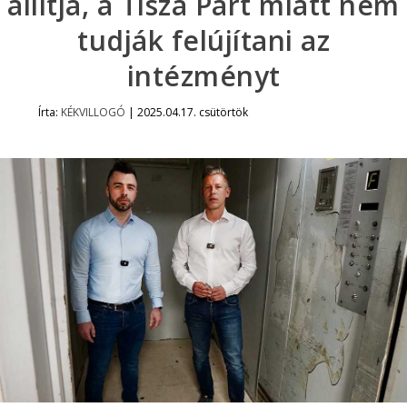
állítja, a Tisza Párt miatt nem
tudják felújítani az
intézményt
Írta:
KÉKVILLOGÓ
|
2025.04.17. csütörtök