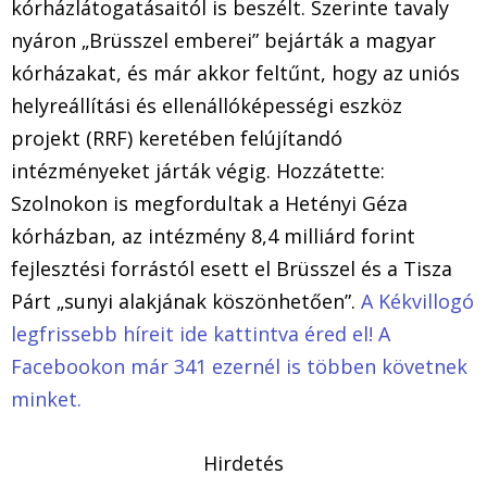
kórházlátogatásaitól is beszélt. Szerinte tavaly
nyáron „Brüsszel emberei” bejárták a magyar
kórházakat, és már akkor feltűnt, hogy az uniós
helyreállítási és ellenállóképességi eszköz
projekt (RRF) keretében felújítandó
intézményeket járták végig. Hozzátette:
Szolnokon is megfordultak a Hetényi Géza
kórházban, az intézmény 8,4 milliárd forint
fejlesztési forrástól esett el Brüsszel és a Tisza
Párt „sunyi alakjának köszönhetően”.
A Kékvillogó
legfrissebb híreit ide kattintva éred el! A
Facebookon már 341 ezernél is többen követnek
minket.
Hirdetés