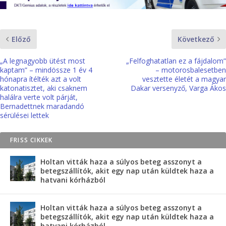
Előző
Következő
„A legnagyobb ütést most
„Felfoghatatlan ez a fájdalom”
kaptam” – mindössze 1 év 4
– motorosbalesetben
hónapra ítélték azt a volt
vesztette életét a magyar
katonatisztet, aki csaknem
Dakar versenyző, Varga Ákos
halálra verte volt párját,
Bernadettnek maradandó
sérülései lettek
FRISS CIKKEK
Holtan vitták haza a súlyos beteg asszonyt a
betegszállítók, akit egy nap után küldtek haza a
hatvani kórházból
Holtan vitták haza a súlyos beteg asszonyt a
betegszállítók, akit egy nap után küldtek haza a
hatvani kórházból