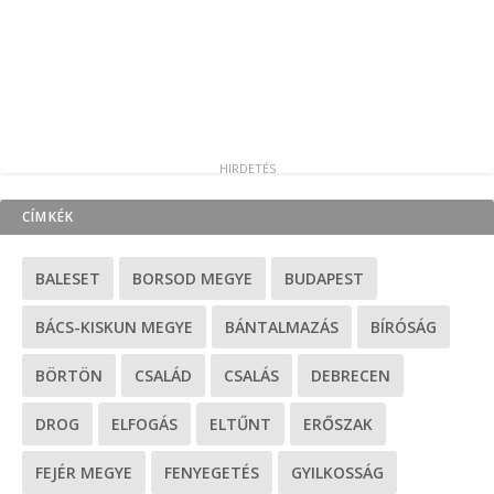
CÍMKÉK
BALESET
BORSOD MEGYE
BUDAPEST
BÁCS-KISKUN MEGYE
BÁNTALMAZÁS
BÍRÓSÁG
BÖRTÖN
CSALÁD
CSALÁS
DEBRECEN
DROG
ELFOGÁS
ELTŰNT
ERŐSZAK
FEJÉR MEGYE
FENYEGETÉS
GYILKOSSÁG