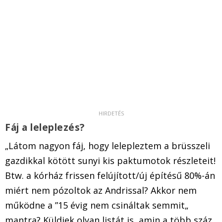
Fáj a leleplezés?
„Látom nagyon fáj, hogy lelepleztem a brüsszeli
gazdikkal kötött sunyi kis paktumotok részleteit!
Btw. a kórház frissen felújított/új építésű 80%-án
miért nem pózoltok az Andrissal? Akkor nem
működne a ”15 évig nem csináltak semmit„
mantra? Küldjek olyan listát is, amin a több száz