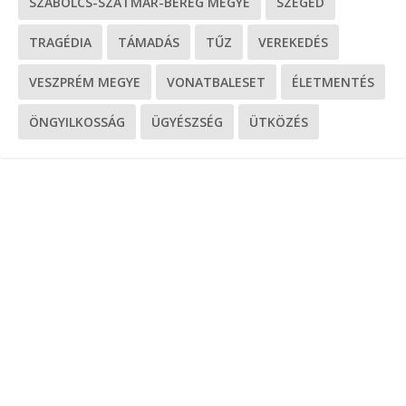
SZABOLCS-SZATMÁR-BEREG MEGYE
SZEGED
TRAGÉDIA
TÁMADÁS
TŰZ
VEREKEDÉS
VESZPRÉM MEGYE
VONATBALESET
ÉLETMENTÉS
ÖNGYILKOSSÁG
ÜGYÉSZSÉG
ÜTKÖZÉS