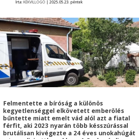
Írta:
KÉKVILLOGÓ
|
2025.05.23. péntek
Felmentette a bíróság a különös
kegyetlenséggel elkövetett emberölés
bűntette miatt emelt vád alól azt a fiatal
férfit, aki 2023 nyarán több késszúrással
brutálisan kivégezte a 24 éves unokahúgát