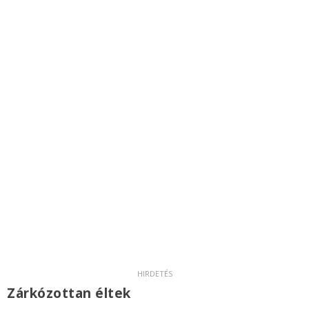
Zárkózottan éltek