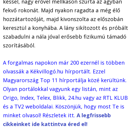
késsel, nagy erővel mellkason szúrta az ágyban
fekvő rokonát. Majd nyakon ragadta a még élő
hozzátartozóját, majd kivonszolta az előszobán
keresztül a konyhába. A lány sikítozott és próbált
szabadulni a nála jóval erősebb fizikumú támadó
szorításából.
A forgalmas napokon már 200 ezernél is többen
olvassák a Kékvillogó.hu hírportált. Ezzel
Magyarország Top 11 hírportálja közé kerültünk.
Olyan portálokkal vagyunk egy listán, mint az
Origo, Index, Telex, Blikk, 24.hu vagy az RTL KLUB
és a TV2 weboldalai. Köszönjük, hogy most Te is
minket olvasol! Részletek itt.
A legfrissebb
cikkeinket ide kattintva éred el!