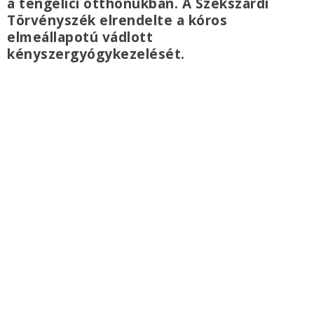
a tengelici otthonukban. A Szekszárdi
Törvényszék elrendelte a kóros
elmeállapotú vádlott
kényszergyógykezelését.