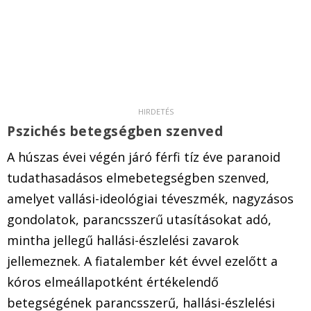
Pszichés betegségben szenved
A húszas évei végén járó férfi tíz éve paranoid
tudathasadásos elmebetegségben szenved,
amelyet vallási-ideológiai téveszmék, nagyzásos
gondolatok, parancsszerű utasításokat adó,
mintha jellegű hallási-észlelési zavarok
jellemeznek. A fiatalember két évvel ezelőtt a
kóros elmeállapotként értékelendő
betegségének parancsszerű, hallási-észlelési