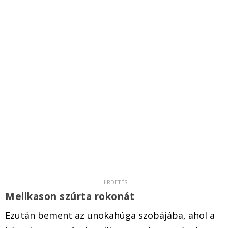
Mellkason szúrta rokonát
Ezután bement az unokahúga szobájába, ahol a