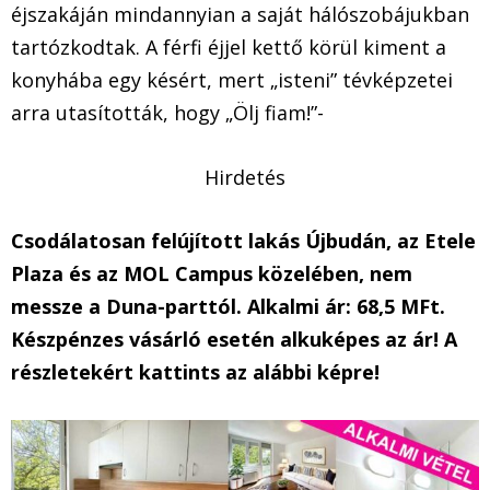
éjszakáján mindannyian a saját hálószobájukban
tartózkodtak. A férfi éjjel kettő körül kiment a
konyhába egy késért, mert „isteni” tévképzetei
arra utasították, hogy „Ölj fiam!”-
Hirdetés
Csodálatosan felújított lakás Újbudán, az Etele
Plaza és az MOL Campus közelében, nem
messze a Duna-parttól. Alkalmi ár: 68,5 MFt.
Készpénzes vásárló esetén alkuképes az ár! A
részletekért kattints az alábbi képre!