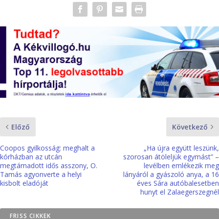
Előző
Következő
Coopos gyilkosság: meghalt a
„Ha újra együtt leszünk,
kórházban az utcán
szorosan átöleljük egymást” –
megtámadott idős asszony, O.
levélben emlékezik meg
Tamás agyonverte a helyi
lányáról a gyászoló anya, a 16
kisbolt eladóját
éves Sára autóbalesetben
hunyt el Zalaegerszegnél
FRISS CIKKEK