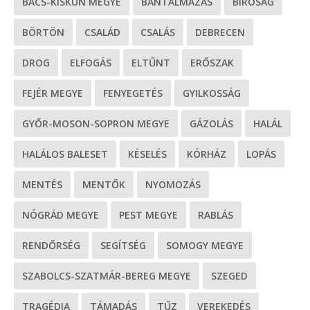
BÁCS-KISKUN MEGYE
BÁNTALMAZÁS
BÍRÓSÁG
BÖRTÖN
CSALÁD
CSALÁS
DEBRECEN
DROG
ELFOGÁS
ELTŰNT
ERŐSZAK
FEJÉR MEGYE
FENYEGETÉS
GYILKOSSÁG
GYŐR-MOSON-SOPRON MEGYE
GÁZOLÁS
HALÁL
HALÁLOS BALESET
KÉSELÉS
KÓRHÁZ
LOPÁS
MENTÉS
MENTŐK
NYOMOZÁS
NÓGRÁD MEGYE
PEST MEGYE
RABLÁS
RENDŐRSÉG
SEGÍTSÉG
SOMOGY MEGYE
SZABOLCS-SZATMÁR-BEREG MEGYE
SZEGED
TRAGÉDIA
TÁMADÁS
TŰZ
VEREKEDÉS