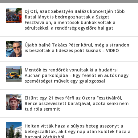
Dj Oti, azaz Sebestyén Balázs koncertjén több
fiatal lányt is bedrogozhattak a Sziget
Fesztviválon, a mentősök bunkók voltak a
sérültekkel, a rendőrség egyelőre hallgat
Újabb balhé Takács Péter körül, még a strandon
is beszóltak a fideszes politikusnak – VIDEÓ
Mentők és rendőrök vonultak ki a budaörsi
Auchan parkolójába – Egy felelőtlen autós nagy
szemétséget művelt egy gyalogossal
Eltűnt egy 21 éves férfi az Ozora Fesztiválról,
Bence összeveszett barátjával, azóta senki nem
tud róla semmit
Holtan vitták haza a súlyos beteg asszonyt a
betegszállítók, akit egy nap után küldtek haza a
hatvani kórházból