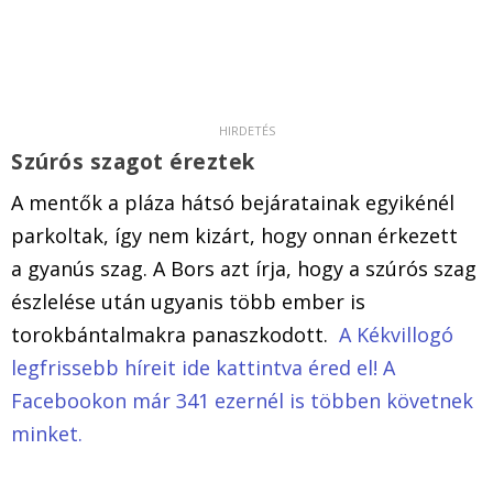
Szúrós szagot éreztek
A mentők a pláza hátsó bejáratainak egyikénél
parkoltak, így nem kizárt, hogy onnan érkezett
a gyanús szag. A Bors azt írja, hogy a szúrós szag
észlelése után ugyanis több ember is
torokbántalmakra panaszkodott.
A Kékvillogó
legfrissebb híreit ide kattintva éred el! A
Facebookon már 341 ezernél is többen követnek
minket.