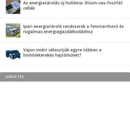
Az energiatárolás új hulláma: lítium-vas-foszfát
cellák
Ipari energiatároló rendszerek a fenntartható és
rugalmas energiagazdálkodáshoz
Vajon miért választják egyre többen a
homlokkerekes hajtóművet?
HIRDETÉS