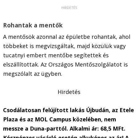
Rohantak a mentők
A mentősök azonnal az épületbe rohantak, ahol
többeket is megvizsgáltak, majd közülük vagy
tucatnyi embert mentőbe segítettek és
elszállítottak. Az Országos Mentőszolgálatot is
megszólalt az ügyben.
Hirdetés
Csodálatosan felújított lakás Újbudán, az Etele
Plaza és az MOL Campus közelében, nem
messze a Duna-parttól. Alkalmi ár: 68,5 MFt.
Készpénzes vásárló esetén alkuképes az ár! A