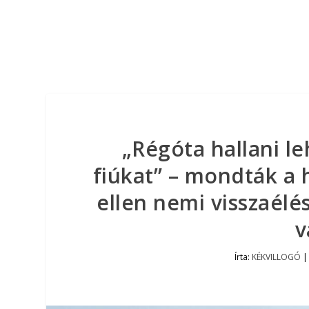
„Régóta hallani le
fiúkat” – mondták a h
ellen nemi visszaélés
v
Írta:
KÉKVILLOGÓ