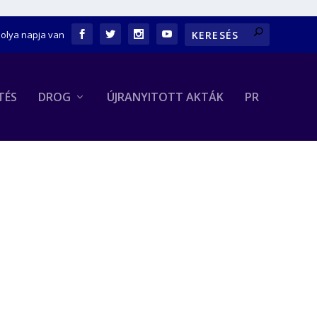
bolya napja van
TÉS
DROG
ÚJRANYITOTT AKTÁK
PR