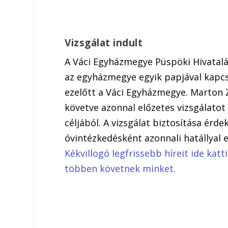
Vizsgálat indult
A Váci Egyházmegye Püspöki Hivatalá
az egyházmegye egyik papjával kapc
ezelőtt a Váci Egyházmegye. Marton Z
követve azonnal előzetes vizsgálatot 
céljából. A vizsgálat biztosítása érd
óvintézkedésként azonnali hatállyal 
Kékvillogó legfrissebb híreit ide kat
többen követnek minket.