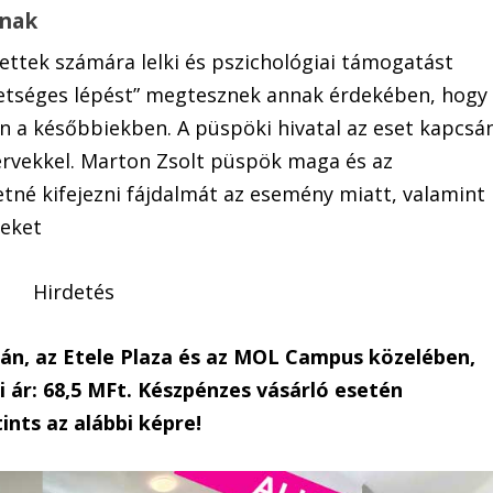
tnak
ettek számára lelki és pszichológiai támogatást
lehetséges lépést” megtesznek annak érdekében, hogy
n a későbbiekben. A püspöki hivatal az eset kapcsá
zervekkel. Marton Zsolt püspök maga és az
né kifejezni fájdalmát az esemény miatt, valamint
teket
Hirdetés
dán, az Etele Plaza és az MOL Campus közelében,
 ár: 68,5 MFt. Készpénzes vásárló esetén
ints az alábbi képre!