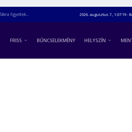
kra figyeltek...
2026. augusztus 7., 1:07:20
- I
FRISS
BŰNCSELEKMÉNY
HELYSZÍN
MEN