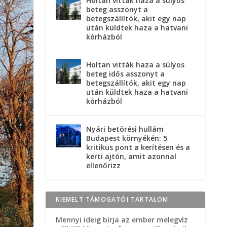
Holtan vitták haza a súlyos
beteg asszonyt a
betegszállítók, akit egy nap
után küldtek haza a hatvani
kórházból
Holtan vitták haza a súlyos
beteg idős asszonyt a
betegszállítók, akit egy nap
után küldtek haza a hatvani
kórházból
Nyári betörési hullám
Budapest környékén: 5
kritikus pont a kerítésen és a
kerti ajtón, amit azonnal
ellenőrizz
KIEMELT TÁMOGATÓI TARTALOM
Mennyi ideig bírja az ember melegvíz