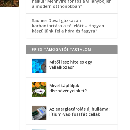
nélkül? Mennyire fontos a villanybojler
a modern otthonokban?
Saunier Duval gázkazán
karbantartása a tél előtt – Hogyan
készüljünk fel a hóra és fagyra?
FRISS TÁMOGATÓI TARTALOM
Mitől lesz hiteles egy
vállalkozás?
Mivel tápláljuk
dísznövényeinket?
Az energiatárolás új hulláma:
lítium-vas-foszfát cellák