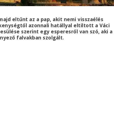
majd eltűnt az a pap, akit nemi visszaélés
nységtől azonnali hatállyal eltiltott a Váci
esülése szerint egy esperesről van szó, aki a
nyező falvakban szolgált.