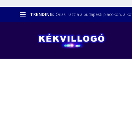
TRENDING:
Óriási razzia a budapesti piacokon, a kofá