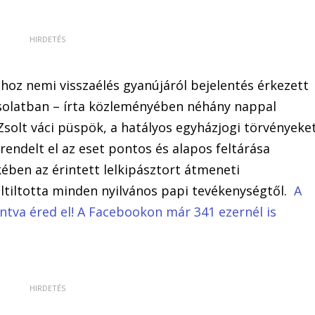
hoz nemi visszaélés gyanújáról bejelentés érkezett
solatban – írta közleményében néhány nappal
solt váci püspök, a hatályos egyházjogi törvényeke
rendelt el az eset pontos és alapos feltárása
ekében az érintett lelkipásztort átmeneti
eltiltotta minden nyilvános papi tevékenységtől.
A
tintva éred el! A Facebookon már 341 ezernél is