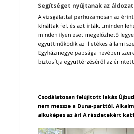
Segítséget nyújtanak az áldoza
A vizsgálattal párhuzamosan az érint
kínáltak fel, és azt írták, „minden 
minden ilyen eset megelőzhető legye
együttműködik az illetékes állami s
Egyházmegye papsága nevében szeret
biztosítja együttérzéséről az érintet
Csodálatosan felújított lakás Újbu
nem messze a Duna-parttól. Alkalmi
alkuképes az ár! A részletekért katt