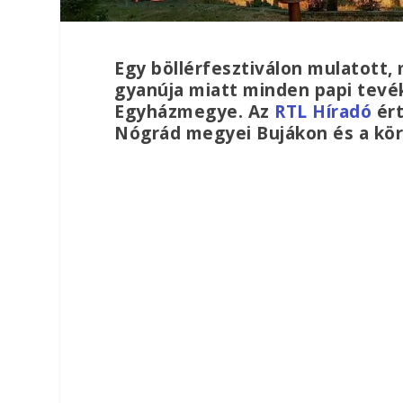
Egy böllérfesztiválon mulatott, 
gyanúja miatt minden papi tevéke
Egyházmegye. Az
RTL Híradó
ért
Nógrád megyei Bujákon és a kör