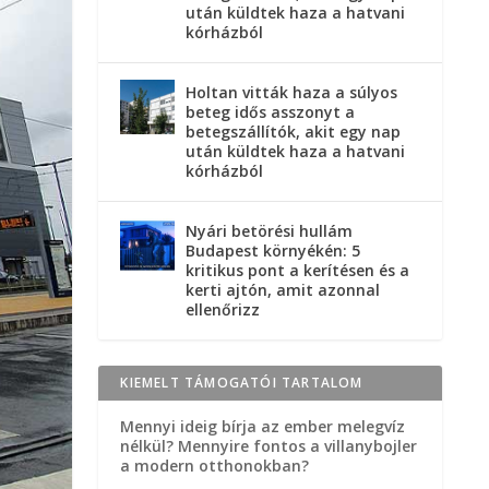
után küldtek haza a hatvani
kórházból
Holtan vitták haza a súlyos
beteg idős asszonyt a
betegszállítók, akit egy nap
után küldtek haza a hatvani
kórházból
Nyári betörési hullám
Budapest környékén: 5
kritikus pont a kerítésen és a
kerti ajtón, amit azonnal
ellenőrizz
KIEMELT TÁMOGATÓI TARTALOM
Mennyi ideig bírja az ember melegvíz
nélkül? Mennyire fontos a villanybojler
a modern otthonokban?