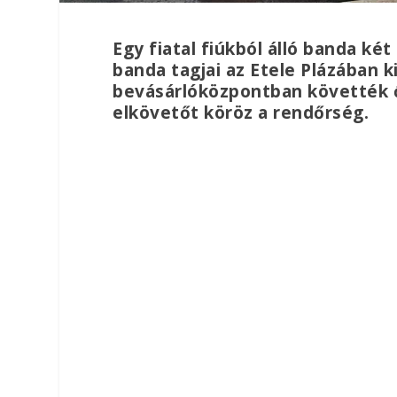
Egy fiatal fiúkból álló banda ké
banda tagjai az Etele Plázában k
bevásárlóközpontban követték ő
elkövetőt köröz a rendőrség.