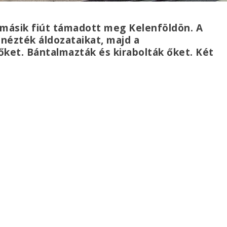
t másik fiút támadott meg Kelenföldön. A
inézték áldozataikat, majd a
ket. Bántalmazták és kirabolták őket. Két