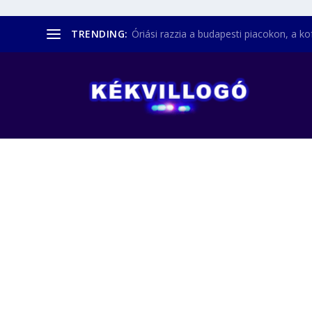
TRENDING:
Óriási razzia a budapesti piacokon, a kofá