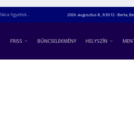
kra figyeltek...
2026. augusztus 8., 9:30:13
- Berta, B
FRISS
BŰNCSELEKMÉNY
HELYSZÍN
MEN