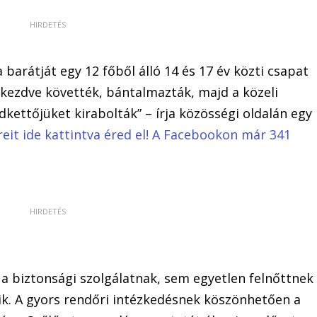
 a barátját egy 12 főből álló 14 és 17 év közti csapat
l kezdve követték, bántalmazták, majd a közeli
kettőjüket kirabolták” – írja közösségi oldalán egy
reit ide kattintva éred el! A Facebookon már 341
m a biztonsági szolgálatnak, sem egyetlen felnőttnek
etik. A gyors rendőri intézkedésnek köszönhetően a