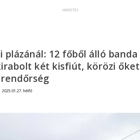
plázánál: 12 főből álló banda
rabolt két kisfiút, körözi őket
 rendőrség
|
2025.01.27. hétfő