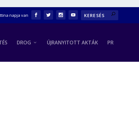
ettina napja van
TÉS
DROG
ÚJRANYITOTT AKTÁK
PR