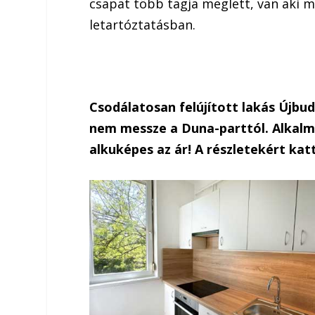
csapat több tagja meglett, van aki m
letartóztatásban.
Csodálatosan felújított lakás Újbu
nem messze a Duna-parttól. Alkalmi
alkuképes az ár! A részletekért katt