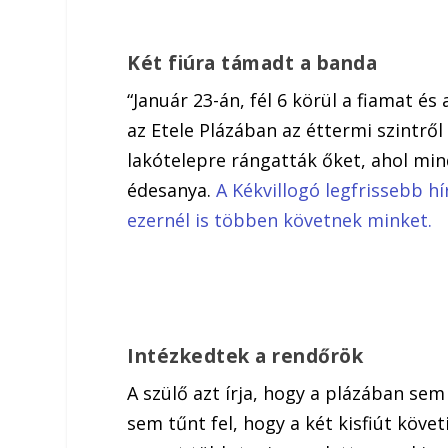
Két fiúra támadt a banda
“Január 23-án, fél 6 körül a fiamat és
az Etele Plázában az éttermi szintrő
lakótelepre rángatták őket, ahol mind
édesanya.
A Kékvillogó legfrissebb hí
ezernél is többen követnek minket.
Intézkedtek a rendőrök
A szülő azt írja, hogy a plázában se
sem tűnt fel, hogy a két kisfiút köv