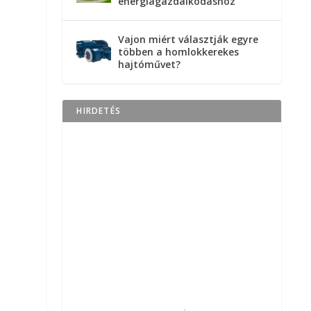
energiagazdálkodáshoz
Vajon miért választják egyre
többen a homlokkerekes
hajtóművet?
HIRDETÉS