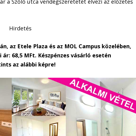
ár a Szőlő utca vendégszeretetét élvezi az előzetes
Hirdetés
dán, az Etele Plaza és az MOL Campus közelében,
 ár: 68,5 MFt. Készpénzes vásárló esetén
ints az alábbi képre!