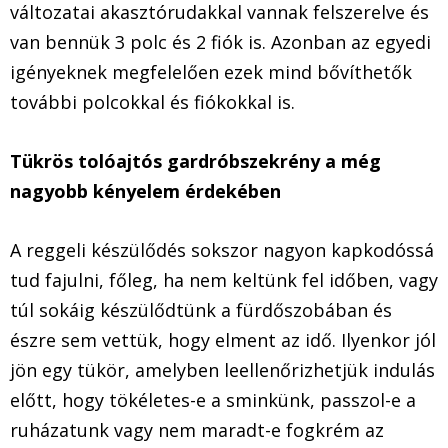
változatai akasztórudakkal vannak felszerelve és
van bennük 3 polc és 2 fiók is. Azonban az egyedi
igényeknek megfelelően ezek mind bővíthetők
további polcokkal és fiókokkal is.
Tükrös tolóajtós gardróbszekrény a még
nagyobb kényelem érdekében
A reggeli készülődés sokszor nagyon kapkodóssá
tud fajulni, főleg, ha nem keltünk fel időben, vagy
túl sokáig készülődtünk a fürdőszobában és
észre sem vettük, hogy elment az idő. Ilyenkor jól
jön egy tükör, amelyben leellenőrizhetjük indulás
előtt, hogy tökéletes-e a sminkünk, passzol-e a
ruházatunk vagy nem maradt-e fogkrém az