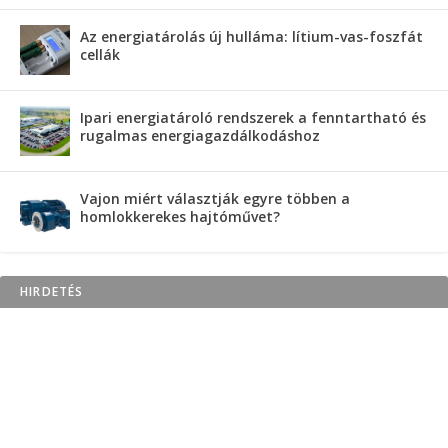
Az energiatárolás új hulláma: lítium-vas-foszfát
cellák
Ipari energiatároló rendszerek a fenntartható és
rugalmas energiagazdálkodáshoz
Vajon miért választják egyre többen a
homlokkerekes hajtóművet?
HIRDETÉS