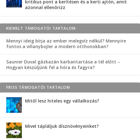
kritikus pont a kerítésen és a kerti ajtón, amit
azonnal ellenőrizz
KIEMELT TÁMOGATÓI TARTALOM
Mennyi ideig bírja az ember melegvíz nélkül? Mennyire
fontos a villanybojler a modern otthonokban?
Saunier Duval gázkazán karbantartása a tél előtt –
Hogyan készüljünk fel a hóra és fagyra?
FRISS TÁMOGATÓI TARTALOM
Mitől lesz hiteles egy vállalkozás?
Mivel tápláljuk dísznövényeinket?