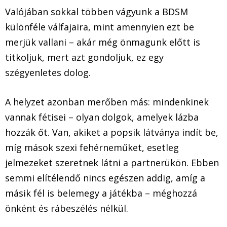
Valójában sokkal többen vágyunk a BDSM
különféle válfajaira, mint amennyien ezt be
merjük vallani – akár még önmagunk előtt is
titkoljuk, mert azt gondoljuk, ez egy
szégyenletes dolog.
A helyzet azonban merőben más: mindenkinek
vannak fétisei – olyan dolgok, amelyek lázba
hozzák őt. Van, akiket a popsik látványa indít be,
míg mások szexi fehérneműket, esetleg
jelmezeket szeretnek látni a partnerükön. Ebben
semmi elítélendő nincs egészen addig, amíg a
másik fél is belemegy a játékba – méghozzá
önként és rábeszélés nélkül.