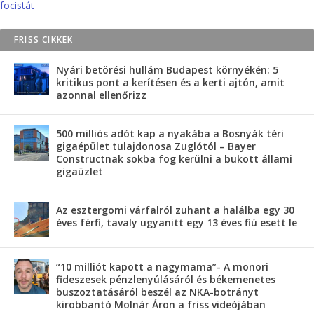
focistát
FRISS CIKKEK
Nyári betörési hullám Budapest környékén: 5
kritikus pont a kerítésen és a kerti ajtón, amit
azonnal ellenőrizz
500 milliós adót kap a nyakába a Bosnyák téri
gigaépület tulajdonosa Zuglótól – Bayer
Constructnak sokba fog kerülni a bukott állami
gigaüzlet
Az esztergomi várfalról zuhant a halálba egy 30
éves férfi, tavaly ugyanitt egy 13 éves fiú esett le
“10 milliót kapott a nagymama”- A monori
fideszesek pénzlenyúlásáról és békemenetes
buszoztatásáról beszél az NKA-botrányt
kirobbantó Molnár Áron a friss videójában