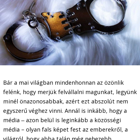
Bár a mai világban mindenhonnan az özönlik
felénk, hogy merjük felvállalni magunkat, legyünk
minél önazonosabbak, azért ezt abszolút nem
egyszerű véghez vinni. Annál is inkább, hogy a
média ‒ azon belül is leginkább a közösségi
média – olyan fals képet fest az emberekről, a
világról, hogy abba talán még nehezebb