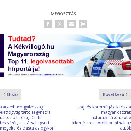
MEGOSZTÁS:
Előző
Következő
Katzenbach-gyilkosság:
Száj- és körömfájás: káosz a
életfogytig tartó fegyházra
magyar-osztrák
ítélete a bíróság Curtis
határátkelőkön, több
testvérét, aki társai együtt
kilométeres sorokban állnak az
megölte és elásta az egykori
autók