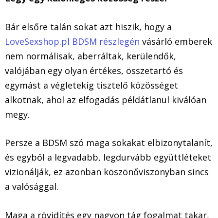
Bár elsőre talán sokat azt hiszik, hogy a
LoveSexshop.pl BDSM részlegén
vásárló emberek
nem normálisak, aberráltak, kerülendők,
valójában egy olyan értékes, összetartó és
egymást a végletekig tisztelő közösséget
alkotnak, ahol az elfogadás példátlanul kiválóan
megy.
Persze a BDSM szó maga sokakat elbizonytalanít,
és egyből a legvadabb, legdurvább együttléteket
vizionálják, ez azonban köszönőviszonyban sincs
a valósággal.
Maga a rövidítés egy nagyon tág fogalmat takar,