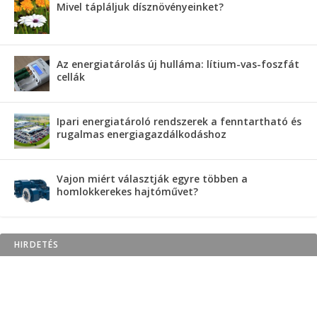
Mivel tápláljuk dísznövényeinket?
Az energiatárolás új hulláma: lítium-vas-foszfát
cellák
Ipari energiatároló rendszerek a fenntartható és
rugalmas energiagazdálkodáshoz
Vajon miért választják egyre többen a
homlokkerekes hajtóművet?
HIRDETÉS