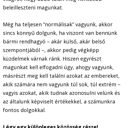
beleilleszteni magunkat.
Még ha teljesen “normálisak” vagyunk, akkor
sincs könnyű dolgunk, ha viszont van bennünk
bármi rendhagyó – akár külső, akár belső
szempontjából –, akkor pedig végképp
küzdelmek várnak ránk. Hiszen egyrészt
magunkat kell elfogadni úgy, ahogy vagyunk,
másrészt meg kell találni azokat az embereket,
akik számára nem vagyunk túl sok, túl extrém –
vagyis azokat, akik tudnak azonosulni velünk és
az általunk képviselt értékekkel, a számunkra
fontos dolgokkal.
Légy egy különleges közösség része!